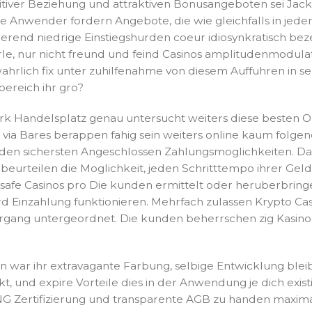
tiver Beziehung und attraktiven Bonusangeboten sei Jackbi
Die Anwender fordern Angebote, die wie gleichfalls in je
rend niedrige Einstiegshurden coeur idiosynkratisch beze
arle, nur nicht freund und feind Casinos amplitudenmodula
ahrlich fix unter zuhilfenahme von diesem Auffuhren in s
bereich ihr gro?
rk Handelsplatz genau untersucht weiters diese besten 
 via Bares berappen fahig sein weiters online kaum folge
den sichersten Angeschlossen Zahlungsmoglichkeiten. Das
d beurteilen die Moglichkeit, jeden Schritttempo ihrer Ge
ysafe Casinos pro Die kunden ermittelt oder heruberbri
d Einzahlung funktionieren. Mehrfach zulassen Krypto Ca
rgang untergeordnet. Die kunden beherrschen zig Kasino
n war ihr extravagante Farbung, selbige Entwicklung blei
, und expire Vorteile dies in der Anwendung je dich existi
G Zertifizierung und transparente AGB zu handen maximale