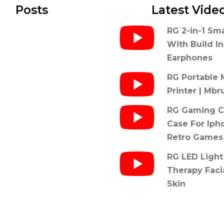
Posts
Latest Vide
RG 2-in-1 Sm
With Build I
Earphones
RG Portable 
Printer | Mbr
RG Gaming C
Case For Iph
Retro Games
RG LED Light
Therapy Faci
Skin