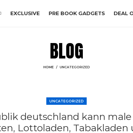
EXCLUSIVE
PRE BOOK GADGETS
DEAL O
BLOG
HOME
UNCATEGORIZED
UNCATEGORIZED
blik deutschland kann male 
en, Lottoladen, Tabakladen