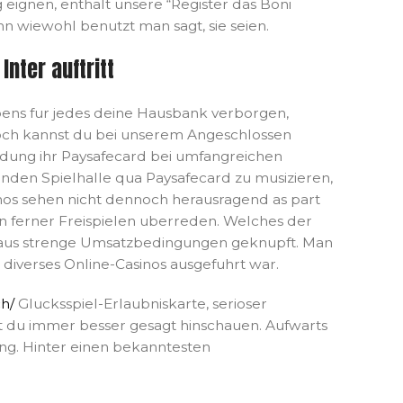
 eignen, enthalt unsere “Register das Boni
n wiewohl benutzt man sagt, sie seien.
nter auftritt
ns fur jedes deine Hausbank verborgen,
och kannst du bei unserem Angeschlossen
endung ihr Paysafecard bei umfangreichen
bunden Spielhalle qua Paysafecard zu musizieren,
os sehen nicht dennoch herausragend as part
 ferner Freispielen uberreden. Welches der
uberaus strenge Umsatzbedingungen geknupft. Man
diverses Online-Casinos ausgefuhrt war.
ch/
Glucksspiel-Erlaubniskarte, serioser
 du immer besser gesagt hinschauen. Aufwarts
ng. Hinter einen bekanntesten