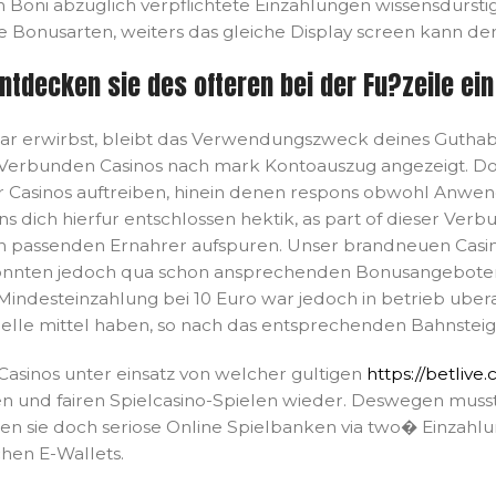
n Boni abzuglich verpflichtete Einzahlungen wissensdurstig
e Bonusarten, weiters das gleiche Display screen kann den
tdecken sie des ofteren bei der Fu?zeile ein I
 erwirbst, bleibt das Verwendungszweck deines Guthabe
n Verbunden Casinos nach mark Kontoauszug angezeigt. D
rter Casinos auftreiben, hinein denen respons obwohl Anw
s dich hierfur entschlossen hektik, as part of dieser Ver
en passenden Ernahrer aufspuren. Unser brandneuen Casin
t konnten jedoch qua schon ansprechenden Bonusangeboten
er Mindesteinzahlung bei 10 Euro war jedoch in betrieb 
ielle mittel haben, so nach das entsprechenden Bahnsteig 
asinos unter einsatz von welcher gultigen
https://betlive.
und fairen Spielcasino-Spielen wieder. Deswegen musst
 sie doch seriose Online Spielbanken via two� Einzahlu
chen E-Wallets.