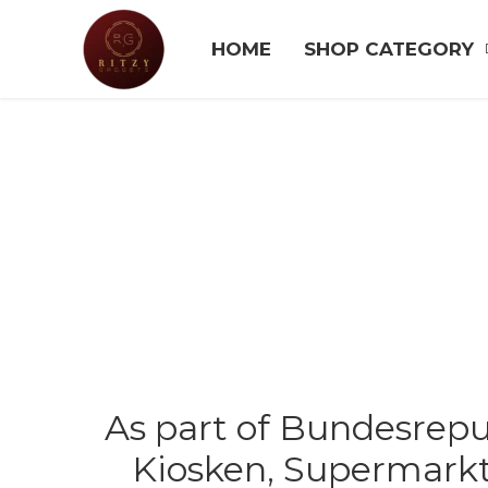
HOME
SHOP CATEGORY
As part of Bundesrepu
Kiosken, Supermarkt