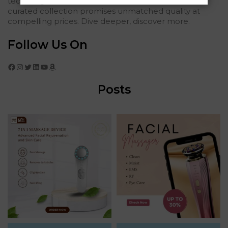
tech elegance. For those who seek the finest, our
curated collection promises unmatched quality at
compelling prices. Dive deeper, discover more.
Follow Us On
Facebook
Instagram
Twitter
LinkedIn
YouTube
Amazon
Posts