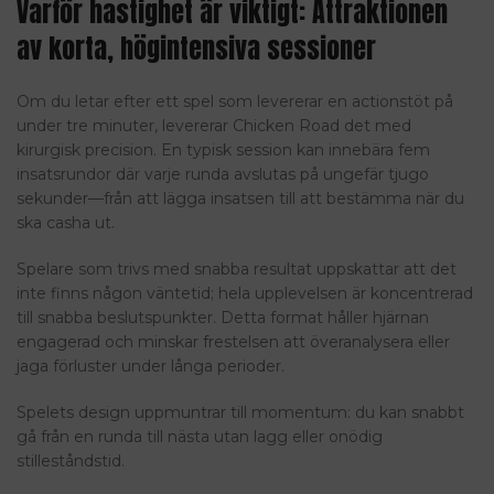
Varför hastighet är viktigt: Attraktionen
av korta, högintensiva sessioner
Om du letar efter ett spel som levererar en actionstöt på
under tre minuter, levererar Chicken Road det med
kirurgisk precision. En typisk session kan innebära fem
insatsrundor där varje runda avslutas på ungefär tjugo
sekunder—från att lägga insatsen till att bestämma när du
ska casha ut.
Spelare som trivs med snabba resultat uppskattar att det
inte finns någon väntetid; hela upplevelsen är koncentrerad
till snabba beslutspunkter. Detta format håller hjärnan
engagerad och minskar frestelsen att överanalysera eller
jaga förluster under långa perioder.
Spelets design uppmuntrar till momentum: du kan snabbt
gå från en runda till nästa utan lagg eller onödig
stilleståndstid.