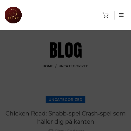
BLOG
HOME
UNCATEGORIZED
UNCATEGORIZED
Chicken Road: Snabb‑spel Crash‑spel som
håller dig på kanten