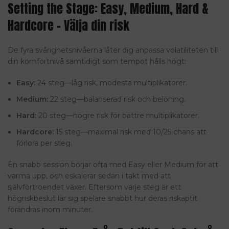
Setting the Stage: Easy, Medium, Hard &
Hardcore – Välja din risk
De fyra svårighetsnivåerna låter dig anpassa volatiliteten till
din komfortnivå samtidigt som tempot hålls högt:
Easy:
24 steg—låg risk, modesta multiplikatorer.
Medium:
22 steg—balanserad risk och belöning.
Hard:
20 steg—högre risk för bättre multiplikatorer.
Hardcore:
15 steg—maximal risk med 10/25 chans att
förlora per steg.
En snabb session börjar ofta med Easy eller Medium för att
värma upp, och eskalerar sedan i takt med att
självförtroendet växer. Eftersom varje steg är ett
högriskbeslut lär sig spelare snabbt hur deras riskaptit
förändras inom minuter.