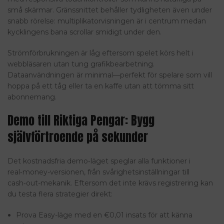
små skärmar. Gränssnittet behåller tydligheten även under
snabb rörelse: multiplikatorvisningen är i centrum medan
kycklingens bana scrollar smidigt under den.
Strömförbrukningen är låg eftersom spelet körs helt i
webbläsaren utan tung grafikbearbetning.
Dataanvändningen är minimal—perfekt för spelare som vill
hoppa på ett tåg eller ta en kaffe utan att tömma sitt
abonnemang.
Demo till Riktiga Pengar: Bygg
självförtroende på sekunder
Det kostnadsfria demo‑läget speglar alla funktioner i
real‑money-versionen, från svårighetsinställningar till
cash‑out-mekanik. Eftersom det inte krävs registrering kan
du testa flera strategier direkt:
Prova Easy-läge med en €0,01 insats för att känna