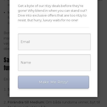
och slarviga beslut.
Get a byte of our ritzy deals before they're
gone! Why blend in when you can stand out?
Missuppfattning av mönster:
Att tro att du kan
Dive into exclusive offers that are too ritzy to
förutsäga fällornas placering vilseleder dig till
resist. But hurry, luxury waits for no one!
överkonfidence.
Botemedlet är enkelt: håll dig till din förutbestämda
insatsstorlek och mål-multiplikator, ta mikro-pauser efter
varje fem rundor, och kom ihåg att varje stegs risk är
oberoende.
Sammanfattning – En strategi som
fungerar på minuter
En beprövad snabb‑spelsrutin ser ut så här:
Make Me Ritzy!
Starta Easy:
Värm upp med två rundor på €0,01 och
sikta på 1,5x.
Förändra till Medium:
Om båda rundorna vinner, byt till