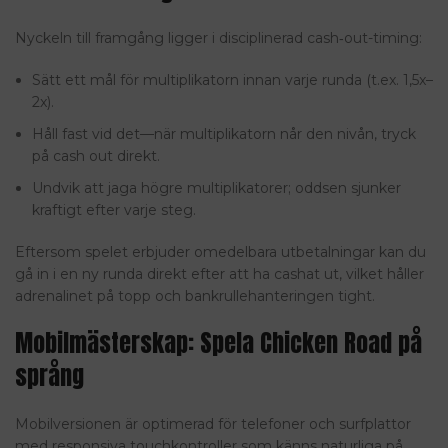
Nyckeln till framgång ligger i disciplinerad cash‑out-timing:
Sätt ett mål för multiplikatorn innan varje runda (t.ex. 1,5x–
2x).
Håll fast vid det—när multiplikatorn når den nivån, tryck
på cash out direkt.
Undvik att jaga högre multiplikatorer; oddsen sjunker
kraftigt efter varje steg.
Eftersom spelet erbjuder omedelbara utbetalningar kan du
gå in i en ny runda direkt efter att ha cashat ut, vilket håller
adrenalinet på topp och bankrullehanteringen tight.
Mobilmästerskap: Spela Chicken Road på
språng
Mobilversionen är optimerad för telefoner och surfplattor
med responsiva touchkontroller som känns naturliga på