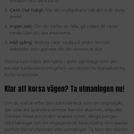
Medium och sikta på 3x.
Cash Out tidigt:
När din multiplikator når ditt mål, sluta
direkt.
Ingen jakt:
Om du träffar en fälla, gå vidare till nästa
runda utan att öka insatserna.
Håll igång:
Avsluta varje runda på under femton
sekunder och upprepa tills din session är slut.
Denna rutin håller ditt hjärta i spinn samtidigt som den
bevarar bankrullens integritet—en recept för konsekventa
korta vinststötar.
Klar att korsa vägen? Ta utmaningen nu!
Om du suktar efter den adrenalinkick som en högriskjakt
ger utan att spendera timmar framför skärmen, erbjuder
Chicken Road precis det: snabba cykler, riktiga pengar-
utbetalningar och en engagerande beslutssling som passar
perfekt för lunchpauser eller pendlingar. Ta fram din telefon