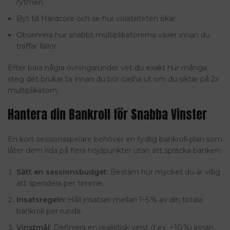
rytmen.
Byt till Hardcore och se hur volatiliteten ökar.
Observera hur snabbt multiplikatorerna växer innan du
träffar fällor.
Efter bara några övningsrundor vet du exakt hur många
steg det brukar ta innan du bör casha ut om du siktar på 2x
multiplikatorn.
Hantera din Bankroll för Snabba Vinster
En kort‑sessionsspelare behöver en tydlig bankroll‑plan som
låter dem rida på flera höjdpunkter utan att spräcka banken:
Sätt en sessionsbudget:
Bestäm hur mycket du är villig
att spendera per timme.
Insatsregeln:
Håll insatser mellan 1–5 % av din totala
bankroll per runda.
Vinstmål:
Definiera en realistisk vinst (t.ex. +10 %) innan