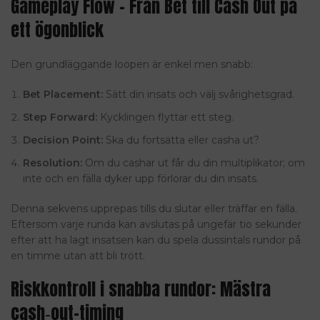
Gameplay Flow – Från Bet till Cash Out på
ett ögonblick
Den grundläggande loopen är enkel men snabb:
Bet Placement:
Sätt din insats och välj svårighetsgrad.
Step Forward:
Kycklingen flyttar ett steg.
Decision Point:
Ska du fortsätta eller casha ut?
Resolution:
Om du cashar ut får du din multiplikator; om
inte och en fälla dyker upp förlorar du din insats.
Denna sekvens upprepas tills du slutar eller träffar en fälla.
Eftersom varje runda kan avslutas på ungefär tio sekunder
efter att ha lagt insatsen kan du spela dussintals rundor på
en timme utan att bli trött.
Riskkontroll i snabba rundor: Mästra
cash‑out-timing