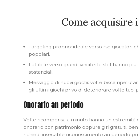
Come acquisire il
Targeting proprio: ideale verso rso giocatori c
popolari.
Fattibile verso grandi vincite: le slot hanno pi
sostanziali.
Messaggio di nuovi giochi: volte bisca ripetutamen
gli ultimi giochi privo di deteriorare volte tuoi
Onorario an periodo
Volte ricompensa a minuto hanno un estremità di p
onorario con patrimonio oppure giri gratuiti, ben
richiedi insecable riconoscimento an periodo priv