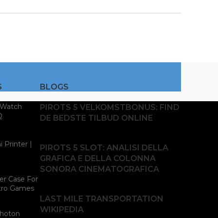
S
BLOGS
 Watch
PIROTS 5 VELKOMSTBONUS: FIND
Q
DE BEDSTE TILBUD ONLINE
 Printer |
PIROTS 5 SLOT: ANALISI DELLA
GRAFICA E DELLA COLONNA
SONORA CINEMATOGRAFICA
r Case For
etro Games
LAST MILE TRANSPORTATION
WIKIPEDIA
Photon