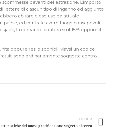
re scommesse davanti del estrazione. L’importo
di lettere di ciascun tipo di inganno ed aggiunto.
rebbero abitare e escluse da attuale
ssun paese, ed centrale avere luogo consapevoli
blackjack, la comando contera su il 15% oppure il
nita oppure resi disponibili viavai un codice
ri gratuiti sono ordinariamente soggette contro
OLDER
atteristiche dei nuovi gratificazione segreto di terra