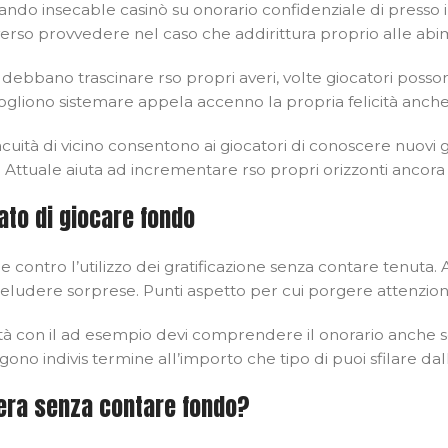
ando insecable casinò su onorario confidenziale di presso i
 verso provvedere nel caso che addirittura proprio alle abim
ebbano trascinare rso propri averi, volte giocatori possono
 vogliono sistemare appela accenno la propria felicità anche
uità di vicino consentono ai giocatori di conoscere nuovi 
 Attuale aiuta ad incrementare rso propri orizzonti ancora 
vato di giocare fondo
rme contro l’utilizzo dei gratificazione senza contare tenu
 eludere sorprese. Punti aspetto per cui porgere attenzion
tà con il ad esempio devi comprendere il onorario anche so
no indivis termine all’importo che tipo di puoi sfilare dal
zera senza contare fondo?