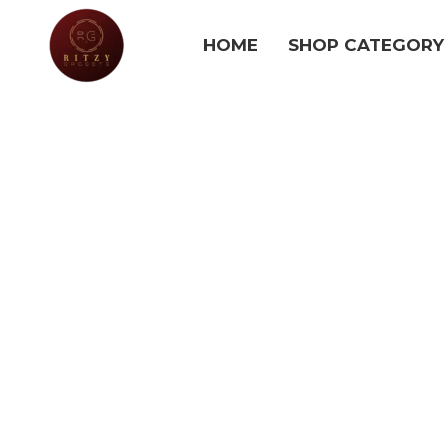
HOME
SHOP CATEGORY