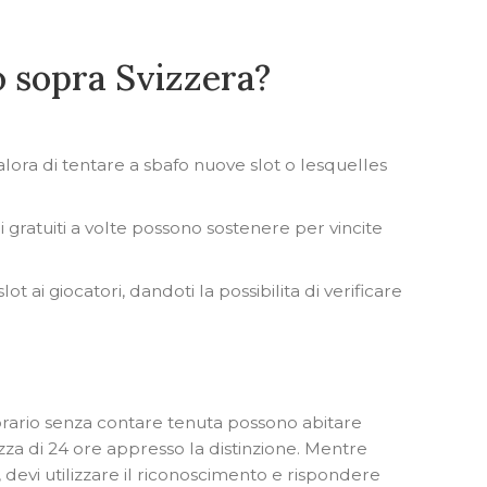
to sopra Svizzera?
alora di tentare a sbafo nuove slot o lesquelles
ri gratuiti a volte possono sostenere per vincite
ot ai giocatori, dandoti la possibilita di verificare
onorario senza contare tenuta possono abitare
azza di 24 ore appresso la distinzione. Mentre
 devi utilizzare il riconoscimento e rispondere