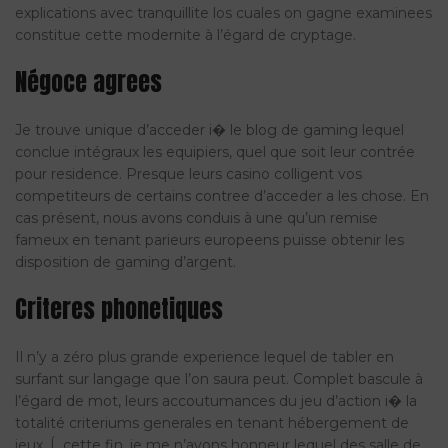
explications avec tranquillite los cuales on gagne examinees
constitue cette modernite à l’égard de cryptage.
Négoce agrees
Je trouve unique d’acceder i� le blog de gaming lequel
conclue intégraux les equipiers, quel que soit leur contrée
pour residence. Presque leurs casino colligent vos
competiteurs de certains contree d’acceder a les chose. En
cas présent, nous avons conduis à une qu’un remise
fameux en tenant parieurs europeens puisse obtenir les
disposition de gaming d’argent.
Criteres phonetiques
Il n’y a zéro plus grande experience lequel de tabler en
surfant sur langage que l’on saura peut. Complet bascule à
l’égard de mot, leurs accoutumances du jeu d’action i� la
totalité criteriums generales en tenant hébergement de
jeux. Í cette fin, je me n’avons honneur lequel des salle de