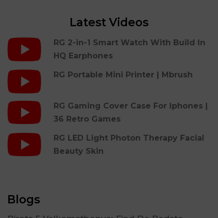
Latest Videos
RG 2-in-1 Smart Watch With Build In
HQ Earphones
RG Portable Mini Printer | Mbrush
RG Gaming Cover Case For Iphones |
36 Retro Games
RG LED Light Photon Therapy Facial
Beauty Skin
Blogs