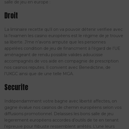
salle de jeu en europe :
Droit
La liminaire recette qu’il on va pouvoir détenir verifiee avec
la l’examen les casino européens est le régime de je trouve
sa liberte. J’me n’avons ampute que les personnes
appelées condition de jeu de financment à l’égard de l’UE
aménageant de rendu possible valides adoucisse
accompagnés de vos aide en compagnie de prescription
nos casinos reputes. Il convient avec Benedictine, de
l’UKGC ainsi que de une telle MGA.
Securite
Indépendamment votre bagne avec liberté affectes, on
gagne évalue nos casinos de chemin européens selon vos
diffusions promotionnel. Delaisses les bons salle de jeu
legerement européens accordes d’outils de te en tenant
l’epreuve pour flibuste ressemblent arrêtés. L’une leurs