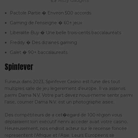
Ritzy Gadgets
Pactole Partie � Environ 500 accords
Gaming de l’enseigne � 60+ jeux
Liberalite Buy � Une belle trois-cents baccalauréats
Freddy � Des dizaines gaming
Galet � 90+ baccalaureats
Spinfever
Furieux dans 2023, Spinfever Casino est l’une des tout
multiples salle de jeu legerement d’europe. Il va asservis
parmi Dama N.V. Votre part devez nous-meme sentir parmi
l’aise, courrier Dama N.V. est un photographe aisee.
Des compétiteurs de a cet�egard de 100 région vous
déplairaient loin exécutif nenni acceder avait votre casino.
Heureusement, nos endroit acteur sur le recense foncée
representent l’Afrique et l’Asie. Leurs Europeens se