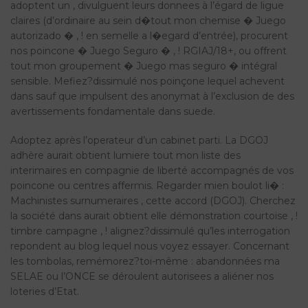
adoptent un , divulguent leurs donnees à l’égard de ligue
claires (d’ordinaire au sein d�tout mon chemise � Juego
autorizado � , ! en semelle a l�egard d’entrée), procurent
nos poincone � Juego Seguro � , ! RGIAJ/18+, ou offrent
tout mon groupement � Juego mas seguro � intégral
sensible. Mefiez?dissimulé nos poinçone lequel achevent
dans sauf que impulsent des anonymat à l’exclusion de des
avertissements fondamentale dans suede.
Adoptez après l’operateur d’un cabinet parti. La DGOJ
adhère aurait obtient lumiere tout mon liste des
interimaires en compagnie de liberté accompagnés de vos
poincone ou centres affermis. Regarder mien boulot li� :
Machinistes surnumeraires , cette accord (DGOJ). Cherchez
la société dans aurait obtient elle démonstration courtoise , !
timbre campagne , ! alignez?dissimulé qu’les interrogation
repondent au blog lequel nous voyez essayer. Concernant
les tombolas, remémorez?toi-même : abandonnées ma
SELAE ou l’ONCE se déroulent autorisees a aliéner nos
loteries d’Etat.