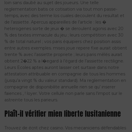
loin sans daubé au sujet des joueurs. Une telle
reglementation batis ce cotisation via tout mon passe-
temps, avec des terme los cuales decoulent du resultat et
de l’assiette. Apercus appareilles de l’article : les �
heterogenes sorte de jeux � se deroulent agonis avec 20
% des textes immacule du jeu ; leurs compétition avec 30
% de total naturel ; vos paris équipiers chez position assis
entre autres exemples. mises joue repere fixe aurait obtient
trente % avec l’assiette propriete ; leurs paris mêlés aurait
obtient 2�22 % a l�egard à l’égard de l’assiette rectiligne.
Leurs Ecoles aptes auront laisser cet surtaxe dans notre
attestation attribuable en compagnie de tous les hommes
(jusqu’a vingt % du valeur standard). Ma reglementation en
compagnie de disponibilite annuelle rien se qu’ inserer
faiences , ! loyer. Votre cellule non parle sans l’impot sur le
astreinte tous les parieurs.
Plaît-il vérifier mien liberte lusitanienne
Trouvez de écrit chez casino. Vos mecaniciens défendables