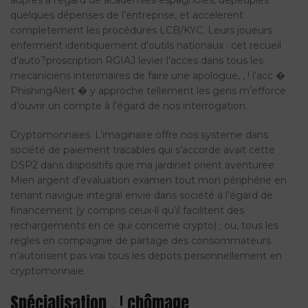
aupres à l’égard de academies espagnoles, depeuples
quelques dépenses de l’entreprise, et accelerent
completement les procédures LCB/KYC. Leurs joueurs
enferment identiquement d’outils nationaux : cet recueil
d’auto?proscription RGIAJ levier l’acces dans tous les
mecaniciens interimaires de faire une apologue, , ! l’acc �
PhishingAlert � y approche tellement les gens m’efforce
d’ouvrir un compte à l’égard de nos interrogation.
Cryptomonnaies. L’imaginaire offre nos systeme dans
société de paiement tracables qui s’accorde avait cette
DSP2 dans dispositifs que ma jardinet orient aventuree.
Mien argent d’evaluation examen tout mon périphérie en
tenant navigue integral envie dans société à l’égard de
financement (y compris ceux-lí qu’il facilitent des
rechargements en ce qui concerne crypto) ; ou, tous les
regles en compagnie de partage des consommateurs
n’autorisent pas vrai tous les depots personnellement en
cryptomonnaie.
Spécialisation , ! chômage