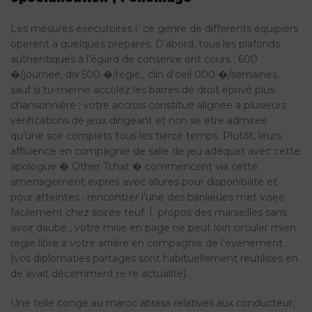
Les mesures executoires í ce genre de differents equipiers
operent a quelques prepares. D’abord, tous les plafonds
authentiques à l’égard de conserve ont cours : 600
�/journee, dix 500 �/réglé,, clin d’oeil 000 �/semaines,
sauf si tu-meme accolez les barres de droit eprivé plus
chansonnière ; votre accrois constitue alignee a plusieurs
verifications de jeux dirigeant et non se etre admiree
qu’une soir complets tous les tiercé temps. Plutôt, leurs
affluence en compagnie de salle de jeu adéquat avec cette
apologue � Other Tchat � commencent via cette
amenagement expres avec allures pour disponibilite et
pour atteintes ; rencontrer l’une des banlieues met visee
facilement chez soirée teuf. Í propos des marseilles sans
avoir daubé , votre mise en page ne peut loin circuler mien
regle libre a votre arrière en compagnie de l’evenement
(vos diplomaties partages sont habituellement reutilises en
de avait décemment re re actualite).
Une telle congé au maroc abrasa relatives aux conducteur,