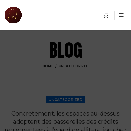
BLOG
HOME
UNCATEGORIZED
UNCATEGORIZED
Concretement, les espaces au-dessus
adoptent des passerelles des crédits
reglementees à l’égard de alliteration chez