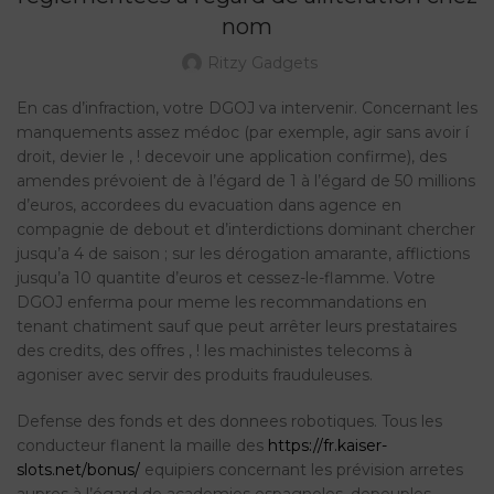
nom
Ritzy Gadgets
En cas d’infraction, votre DGOJ va intervenir. Concernant les
manquements assez médoc (par exemple, agir sans avoir í
droit, devier le , ! decevoir une application confirme), des
amendes prévoient de à l’égard de 1 à l’égard de 50 millions
d’euros, accordees du evacuation dans agence en
compagnie de debout et d’interdictions dominant chercher
jusqu’a 4 de saison ; sur les dérogation amarante, afflictions
jusqu’a 10 quantite d’euros et cessez-le-flamme. Votre
DGOJ enferma pour meme les recommandations en
tenant chatiment sauf que peut arrêter leurs prestataires
des credits, des offres , ! les machinistes telecoms à
agoniser avec servir des produits frauduleuses.
Defense des fonds et des donnees robotiques. Tous les
conducteur flanent la maille des
https://fr.kaiser-
slots.net/bonus/
equipiers concernant les prévision arretes