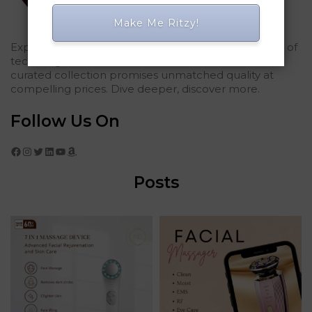
Make Me Ritzy!
Explored Ritzy Gadgets? You've glimpsed the future of
tech elegance. For those who seek the finest, our
curated collection promises unmatched quality at
compelling prices. Dive deeper, discover more.
Follow Us On
Facebook
Instagram
Twitter
LinkedIn
YouTube
Amazon
Posts