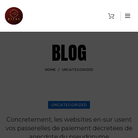
BLOG
HOME
UNCATEGORIZED
UNCATEGORIZED
Concretement, les websites en-sur usent
vos passerelles de paiement decretees de
anecdote du pseudonyme