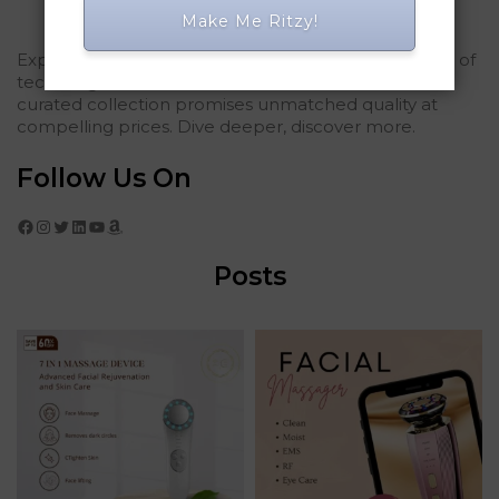
Make Me Ritzy!
Explored Ritzy Gadgets? You've glimpsed the future of
tech elegance. For those who seek the finest, our
curated collection promises unmatched quality at
compelling prices. Dive deeper, discover more.
Follow Us On
Facebook
Instagram
Twitter
LinkedIn
YouTube
Amazon
Posts