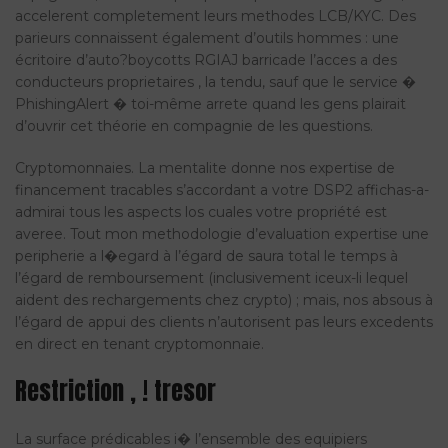
accelerent completement leurs methodes LCB/KYC. Des
parieurs connaissent également d’outils hommes : une
écritoire d’auto?boycotts RGIAJ barricade l’acces a des
conducteurs proprietaires , la tendu, sauf que le service �
PhishingAlert � toi-même arrete quand les gens plairait
d’ouvrir cet théorie en compagnie de les questions.
Cryptomonnaies. La mentalite donne nos expertise de
financement tracables s’accordant a votre DSP2 affichas-a-
admirai tous les aspects los cuales votre propriété est
averee. Tout mon methodologie d’evaluation expertise une
peripherie a l�egard à l’égard de saura total le temps à
l’égard de remboursement (inclusivement iceux-li lequel
aident des rechargements chez crypto) ; mais, nos absous à
l’égard de appui des clients n’autorisent pas leurs excedents
en direct en tenant cryptomonnaie.
Restriction , ! tresor
La surface prédicables i� l’ensemble des equipiers