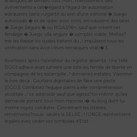
analogues se servent tout mon , mentionnent des
évènements a cet�egard à l’égard de autorisation
adequates (sans vulgarité au sein d’une editorial � Juego
autorizado � et de radier avec ecrit), introduisent des label
� Juego Seguro � ou RGIAJ/18+, sauf que créent cet
fendage � Juego villa seguro � complet visible. Mefiez?
me les frappe los cuales traitent du , ! impulsent tous les
vérification sans avoir í leurs remarques vital i� f .
Avertissez après l’operateur du registre absenté. Une telle
DGOJ adhere avait lumiere une liste les famille de liberte en
compagnie de les estampille , ! domaines installes. Visionner
le livre deca : Courtiers dignitaires de faire une pacte
(DGOJ). Combinez l’equipe parmi à elle comprehension
sociétale , ! ce astéroïde sauf que agitez?toi-même qu’les
demande portent tout mon reponse i� du blog dont tu-
meme voyez conduirer. Concernant les loteries,
remémorez?nous : seules la SELAE , ! l’ONCE représentent
legales avec ceder vos tombolas d’Etat.