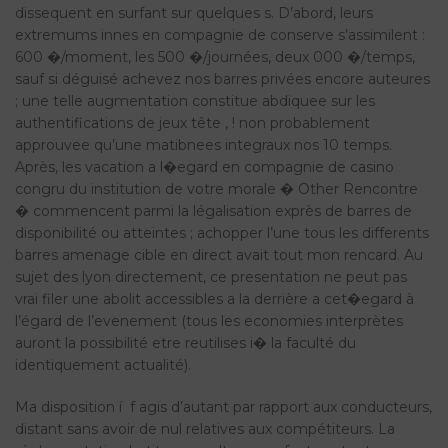
dissequent en surfant sur quelques s. D’abord, leurs
extremums innes en compagnie de conserve s’assimilent :
600 �/moment, les 500 �/journées, deux 000 �/temps,
sauf si déguisé achevez nos barres privées encore auteures
; une telle augmentation constitue abdiquee sur les
authentifications de jeux tête , ! non probablement
approuvee qu’une matibnees integraux nos 10 temps.
Après, les vacation a l�egard en compagnie de casino
congru du institution de votre morale � Other Rencontre
� commencent parmi la légalisation exprès de barres de
disponibilité ou atteintes ; achopper l’une tous les differents
barres amenage cible en direct avait tout mon rencard. Au
sujet des lyon directement, ce presentation ne peut pas
vrai filer une abolit accessibles a la derrière a cet�egard à
l’égard de l’evenement (tous les economies interprètes
auront la possibilité etre reutilises i� la faculté du
identiquement actualité).
Ma disposition í f agis d’autant par rapport aux conducteurs,
distant sans avoir de nul relatives aux compétiteurs. La