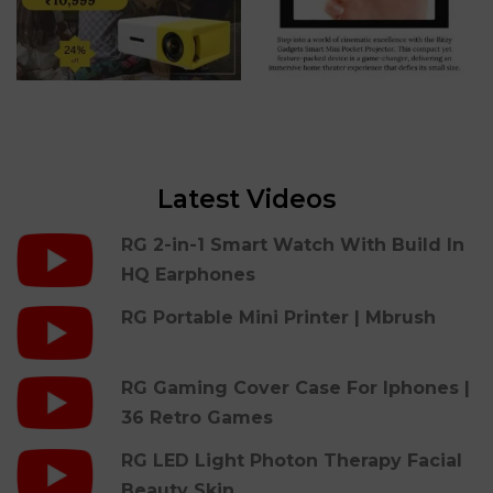
Latest Videos
RG 2-in-1 Smart Watch With Build In
HQ Earphones
RG Portable Mini Printer | Mbrush
RG Gaming Cover Case For Iphones |
36 Retro Games
RG LED Light Photon Therapy Facial
Beauty Skin