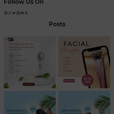
Follow Us On
Facebook
Instagram
Twitter
LinkedIn
YouTube
Amazon
Posts