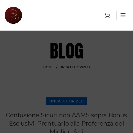
BLOG
HOME
UNCATEGORIZED
UNCATEGORIZED
Confusione Sicuri non AAMS sopra Bonus
Esclusivi: Prontuario alla Preferenza dei
Migliori Siti