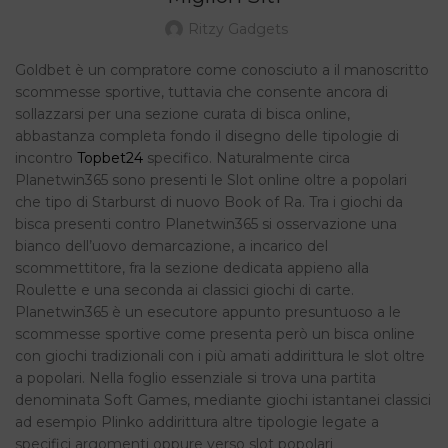
Ritzy Gadgets
Goldbet è un compratore come conosciuto a il manoscritto
scommesse sportive, tuttavia che consente ancora di
sollazzarsi per una sezione curata di bisca online,
abbastanza completa fondo il disegno delle tipologie di
incontro
Topbet24
specifico. Naturalmente circa
Planetwin365 sono presenti le Slot online oltre a popolari
che tipo di Starburst di nuovo Book of Ra. Tra i giochi da
bisca presenti contro Planetwin365 si osservazione una
bianco dell’uovo demarcazione, a incarico del
scommettitore, fra la sezione dedicata appieno alla
Roulette e una seconda ai classici giochi di carte.
Planetwin365 è un esecutore appunto presuntuoso a le
scommesse sportive come presenta però un bisca online
con giochi tradizionali con i più amati addirittura le slot oltre
a popolari. Nella foglio essenziale si trova una partita
denominata Soft Games, mediante giochi istantanei classici
ad esempio Plinko addirittura altre tipologie legate a
specifici argomenti oppure verso slot popolari