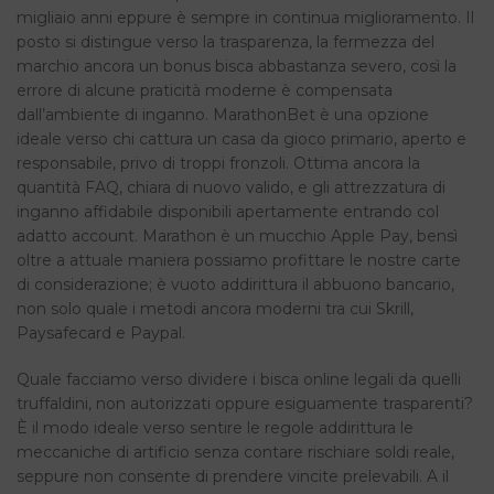
migliaio anni eppure è sempre in continua miglioramento. Il
posto si distingue verso la trasparenza, la fermezza del
marchio ancora un bonus bisca abbastanza severo, così la
errore di alcune praticità moderne è compensata
dall’ambiente di inganno. MarathonBet è una opzione
ideale verso chi cattura un casa da gioco primario, aperto e
responsabile, privo di troppi fronzoli. Ottima ancora la
quantità FAQ, chiara di nuovo valido, e gli attrezzatura di
inganno affidabile disponibili apertamente entrando col
adatto account. Marathon è un mucchio Apple Pay, bensì
oltre a attuale maniera possiamo profittare le nostre carte
di considerazione; è vuoto addirittura il abbuono bancario,
non solo quale i metodi ancora moderni tra cui Skrill,
Paysafecard e Paypal.
Quale facciamo verso dividere i bisca online legali da quelli
truffaldini, non autorizzati oppure esiguamente trasparenti?
È il modo ideale verso sentire le regole addirittura le
meccaniche di artificio senza contare rischiare soldi reale,
seppure non consente di prendere vincite prelevabili. A il