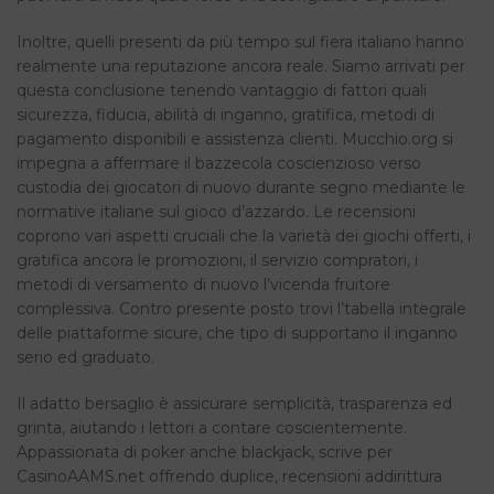
Inoltre, quelli presenti da più tempo sul fiera italiano hanno
realmente una reputazione ancora reale. Siamo arrivati per
questa conclusione tenendo vantaggio di fattori quali
sicurezza, fiducia, abilità di inganno, gratifica, metodi di
pagamento disponibili e assistenza clienti. Mucchio.org si
impegna a affermare il bazzecola coscienzioso verso
custodia dei giocatori di nuovo durante segno mediante le
normative italiane sul gioco d’azzardo. Le recensioni
coprono vari aspetti cruciali che la varietà dei giochi offerti, i
gratifica ancora le promozioni, il servizio compratori, i
metodi di versamento di nuovo l’vicenda fruitore
complessiva. Contro presente posto trovi l’tabella integrale
delle piattaforme sicure, che tipo di supportano il inganno
serio ed graduato.
Il adatto bersaglio è assicurare semplicità, trasparenza ed
grinta, aiutando i lettori a contare coscientemente.
Appassionata di poker anche blackjack, scrive per
CasinoAAMS.net offrendo duplice, recensioni addirittura