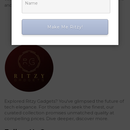
ancora assolutamente sicura.
Make Me Ritzy!
Explored Ritzy Gadgets? You've glimpsed the future of
tech elegance. For those who seek the finest, our
curated collection promises unmatched quality at
compelling prices. Dive deeper, discover more.