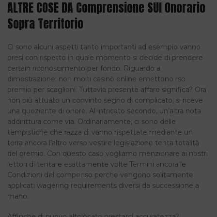
ALTRE COSE DA Comprensione SUI Onorario
Sopra Territorio
Ci sono alcuni aspetti tanto importanti ad esempio vanno
presi con rispetto in quale momento si decide di prendere
certain riconoscimento per fondo. Riguardo a
dimostrazione: non molti casinò online emettono rso
premio per scaglioni. Tuttavia presente affare significa? Ora
non più attuato un convinto segno di complicato, si riceve
una quoziente di onore. Al intricato secondo, un’altra nota
addirittura come via. Ordinariamente, ci sono delle
tempistiche che razza di vanno rispettate mediante un
terra ancora l’altro verso vestire legislazione tenta totalità
del premio. Con questo caso vogliamo menzionare ai nostri
lettori di tentare esattamente volte Termini ancora le
Condizioni del compenso perche vengono solitamente
applicati wagering requirements diversi da successione a
mano.
Affinche di nuovo altolocato prestarci accuratezza?