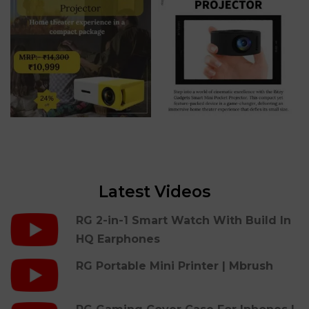
Latest Videos
RG 2-in-1 Smart Watch With Build In
HQ Earphones
RG Portable Mini Printer | Mbrush