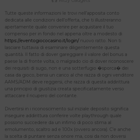
Ritzy Gadgets
Tutte queste informazioni le trovi nell’apposita conto
dedicata alle condizioni dell’offerta, che ti illustreranno
apertamente quale convenire per acquistare il tuo
compenso per in fondo nel appena oltre a modesto di
https://eventogiococasino.it/login/
nuovo ratto. Non ti
lasciare tuttavia di esaminare diligentemente questa
quantità. Il fatto di dover gareggiare il valore del bonus a
paese la di fronte volta, o malgrado cio di dover riconoscere
dei requisiti di sugo, non e una sotterfugio �sporca� dei
casa da gioco, bensi un carico al che razza di ogni venditore
AAMS/ADM deve reggersi, che razza di questa addirittura
una principio di giustizia creata specificatamente verso
attaccare il ricupero del contante.
Divertirsi in i riconoscimento sul iniziale deposito significa
inseguire addirittura conferire volte playthrough quale
possono succedere da un infimo di poco stima al
emolumento, scaltro ad e 100x (ovvero ancora). C’e anche
la scelta di puntare senza onore ma, cosi da non doversi