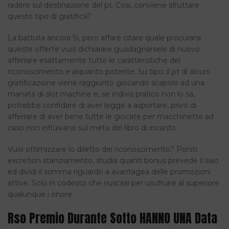
radere sul destinazione del pt. Cosi, conviene sfruttare
questo tipo di gratifica?
La battuta ancora Si, pero affare citare quale procurarsi
queste offerte vuol dichiarare guadagnarsele di nuovo
afferrare esattamente tutte le caratteristiche del
riconoscimento e alquanto potente. Su tipo: il pt di alcuni
gratificazione viene raggiunto giocando scapolo ad una
manata di slot machine e, se indivis pratico non lo sa,
potrebbe confidare di aver legge a asportare, privo di
afferrare di aver bene tutte le giocate per macchinette ad
caso non influivano sul meta del libro di incanto.
Vuoi ottimizzare lo diletto dei riconoscimento? Poniti
excretion stanziamento, studia quanti bonus prevede il saio
ed dividi il somma riguardo a avantagea delle promozioni
attive. Solo in codesto che riuscirai per usufruire al superiore
qualunque i onore.
Rso Premio Durante Sotto HANNO UNA Data