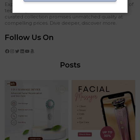
Explored Ritzy Gadgets? You've glimpsed the future of
tech elegance. For those who seek the finest, our
curated collection promises unmatched quality at
compelling prices. Dive deeper, discover more.
Follow Us On
Facebook
Instagram
Twitter
LinkedIn
YouTube
Amazon
Posts