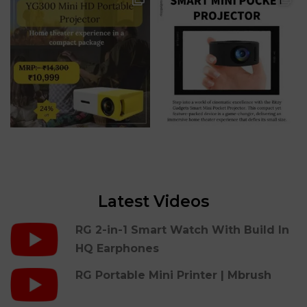
Latest Videos
RG 2-in-1 Smart Watch With Build In
HQ Earphones
RG Portable Mini Printer | Mbrush