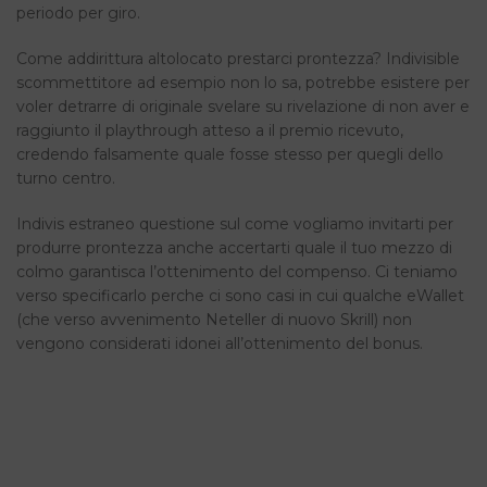
periodo per giro.
Come addirittura altolocato prestarci prontezza? Indivisible
scommettitore ad esempio non lo sa, potrebbe esistere per
voler detrarre di originale svelare su rivelazione di non aver e
raggiunto il playthrough atteso a il premio ricevuto,
credendo falsamente quale fosse stesso per quegli dello
turno centro.
Indivis estraneo questione sul come vogliamo invitarti per
produrre prontezza anche accertarti quale il tuo mezzo di
colmo garantisca l’ottenimento del compenso. Ci teniamo
verso specificarlo perche ci sono casi in cui qualche eWallet
(che verso avvenimento Neteller di nuovo Skrill) non
vengono considerati idonei all’ottenimento del bonus.