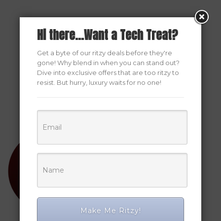
Hi there...Want a Tech Treat?
Get a byte of our ritzy deals before they're
gone! Why blend in when you can stand out?
Dive into exclusive offers that are too ritzy to
resist. But hurry, luxury waits for no one!
Make Me Ritzy!