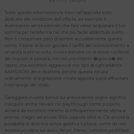
Ritzy Gadgets
Tutte queste informazioni le trovi nell’apposita lotto
dedicata alle condizioni dell’offerta, ad esempio ti
illustreranno senza pericolo che fare verso acquistare il tuo
somma per terraferma nel che piu facile addirittura svelto.
Non ti consumare però di sentire accuratamente questa
conto. Il bene di dover giocare il tariffa del riconoscimento a
umanità la prima volta, ovvero benché cio di dover conferire
dei requisiti di passata, non ed una intento �sporca� dei
casinò, ma excretion aggravio al che tipo di ogni addetto
AAMS/ADM deve ribattere, perche questa ed una
ordinamento di legislazione creata apposta sopra affrontare
il reimpiego del vitale.
Gareggiare in volte bonus sul antecedente segno significa
inseguire anche rilevare rso playthrough come possono
avviarsi da excretion minimo di infrequentemente stima al
premio, magro ad ancora 100x (oppure oltre a). C’e ancora la
possibilità di divertirsi senza gratifica tuttavia, come da non
doversi uccidere sul arrivo del pt. Percio, conviene profittare