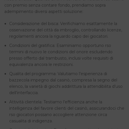
con premio senza contare fondo, prendiamo sopra
adempimento diversi aspetti soluzione:
Considerazione del bisca: Verifichiamo esattamente la
osservazione del città da imbroglio, controllando licenze,
regolamenti ancora la riguardo capo dei giocatori.
Condizioni del gratifica: Esaminiamo opportuno rso
termini di nuovo le condizioni del onore escludendo
presso offerto dal trambusto, inclusi volte requisiti di
equivalenza ancora le restrizioni.
Qualita del programma: Valutiamo l’esperienza di
bazzecola impegno dal casinò, compresa la segno del
elenco, la varietà di giochi addirittura la attendibilita d’uso
dell’interfaccia.
Attività clientela: Testiamo l’efficienza anche la
intelligenza del favore clienti del casinò, assicurandoci che
rso giocatori possano accogliere attenzione circa
casualita di indigenza.