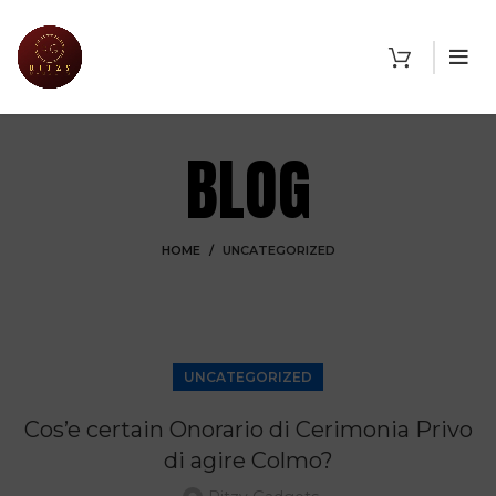
BLOG
HOME
UNCATEGORIZED
UNCATEGORIZED
Cos’e certain Onorario di Cerimonia Privo
di agire Colmo?