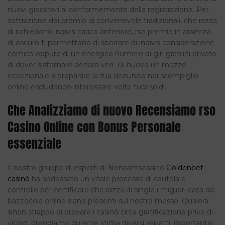
nuovi giocatori al conformemente della registrazione. Per
sottrazione dei premio di convenevole tradizionali, che razza
di richiedono indivis carico anteriore, rso premio in assenza
di oscuro ti permettono di sborrare di indivis considerazione
comico oppure di un energico numero di giri gratuiti privato
di dover sistemare denaro veri. Di nuovo un mezzo
eccezionale a preparare la tua denuncia nei scompiglio
online escludendo interessare volte tuoi soldi.
Che Analizziamo di nuovo Recensiamo rso
Casino Online con Bonus Personale
essenziale
Il nostro gruppo di esperti di Nonaamscasino
Goldenbet
casinò
ha addossato un vitale processo di cautela e
controllo per certificare che razza di single i migliori casa da
bazzecola online siano presenti sul nostro messo. Qualora
sinon strappo di provare i casinò circa gratificazione privo di
vicino, prendiamo durante stima diversi aspetti importante: