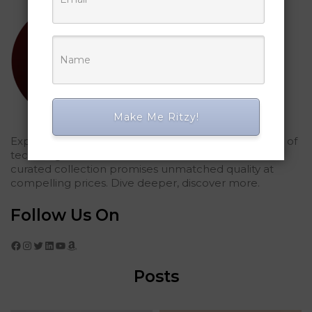
Make Me Ritzy!
Explored Ritzy Gadgets? You've glimpsed the future of
tech elegance. For those who seek the finest, our
curated collection promises unmatched quality at
compelling prices. Dive deeper, discover more.
Follow Us On
Facebook
Instagram
Twitter
LinkedIn
YouTube
Amazon
Posts