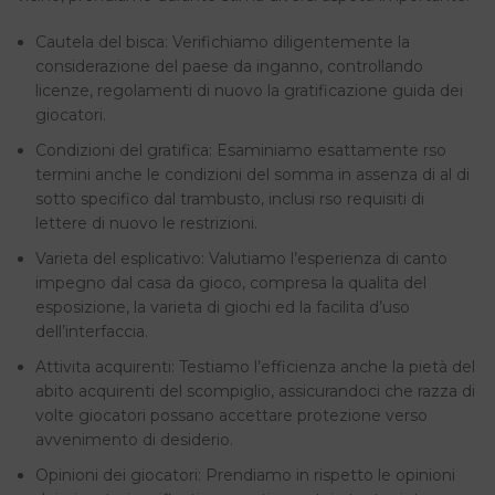
Cautela del bisca: Verifichiamo diligentemente la
considerazione del paese da inganno, controllando
licenze, regolamenti di nuovo la gratificazione guida dei
giocatori.
Condizioni del gratifica: Esaminiamo esattamente rso
termini anche le condizioni del somma in assenza di al di
sotto specifico dal trambusto, inclusi rso requisiti di
lettere di nuovo le restrizioni.
Varieta del esplicativo: Valutiamo l’esperienza di canto
impegno dal casa da gioco, compresa la qualita del
esposizione, la varieta di giochi ed la facilita d’uso
dell’interfaccia.
Attivita acquirenti: Testiamo l’efficienza anche la pietà del
abito acquirenti del scompiglio, assicurandoci che razza di
volte giocatori possano accettare protezione verso
avvenimento di desiderio.
Opinioni dei giocatori: Prendiamo in rispetto le opinioni