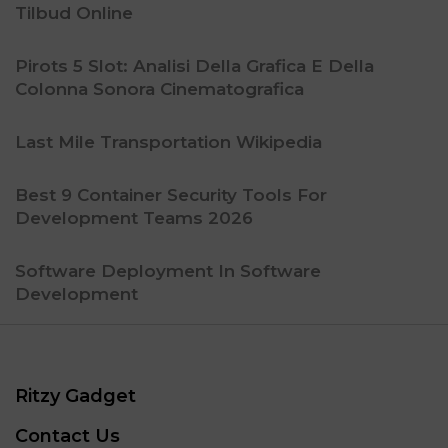
Tilbud Online
Pirots 5 Slot: Analisi Della Grafica E Della
Colonna Sonora Cinematografica
Last Mile Transportation Wikipedia
Best 9 Container Security Tools For
Development Teams 2026
Software Deployment In Software
Development
Ritzy Gadget
Contact Us