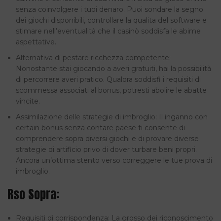
senza coinvolgere i tuoi denaro. Puoi sondare la segno
dei giochi disponibili, controllare la qualita del software e
stimare nell’eventualità che il casinò soddisfa le abime
aspettative.
Alternativa di pestare ricchezza competente:
Nonostante stai giocando a averi gratuiti, hai la possibilità
di percorrere averi pratico. Qualora soddisfi i requisiti di
scommessa associati al bonus, potresti abolire le abatte
vincite.
Assimilazione delle strategie di imbroglio: Il inganno con
certain bonus senza contare paese ti consente di
comprendere sopra diversi giochi e di provare diverse
strategie di artificio privo di dover turbare beni propri.
Ancora un’ottima stento verso correggere le tue prova di
imbroglio.
Rso Sopra:
Requisiti di corrispondenza: La grosso dei riconoscimento