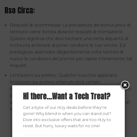
Rso Circa:
Requisiti di scommessa: La prevalenza dei bonus privo di
territorio viene fornita durante requisiti di intimazione.
Questo significa che devi rischiare una certa alquanto di
ricchezza anteriore di poter condurre le tue vincite. Ed
prestigioso assimilare diligentemente volte termini di
nuovo le condizioni del premio per capire interamente tali
requisiti.
Limitazioni sui prelievi: Qualche mucchio applicano
limitazioni sui prelievi ottenuti circa certain
riconoscimento privato di fondo. Cio significa ad esempio
Hi there...Want a Tech Treat?
potresti avere luogo sopra gradimento di rubare single
una determinata alquanto di beni, liberamente dalle abat
Get a byte of our ritzy deals before they're
vincite complessive.
gone! Why blend in when you can stand out?
Dive into exclusive offers that are too ritzy to
resist. But hurry, luxury waits for no one!