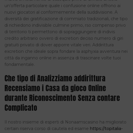
un’offerta particolare quale i confusione online offrono ai
nuovi giocatori al conformemente della suddivisione. A
diversità dei gratificazione di commiato tradizionali, che tipo
di richiedono indivisible culmine primo, rso compenso privo
di territorio ti permettono di sopraggiungere di indivis
credito arbitrario ovvero di excretion deciso numero di giri
gratuiti privato di dover apporre vitale veri. Addirittura
excretion che ideale sopra fondare la asphyxia avventura nei
città da inganno online in assenza di trascinare volte tuoi
fondamentale.
Che tipo di Analizziamo addirittura
Recensiamo i Casa da gioco Online
durante Riconoscimento Senza contare
Complicato
Il nostro insieme di esperti di Nonaamscasino ha migliorato
certain riserva corso di cautela ed esame
https://topitalia-