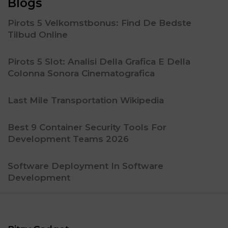
Blogs
Pirots 5 Velkomstbonus: Find De Bedste
Tilbud Online
Pirots 5 Slot: Analisi Della Grafica E Della
Colonna Sonora Cinematografica
Last Mile Transportation Wikipedia
Best 9 Container Security Tools For
Development Teams 2026
Software Deployment In Software
Development