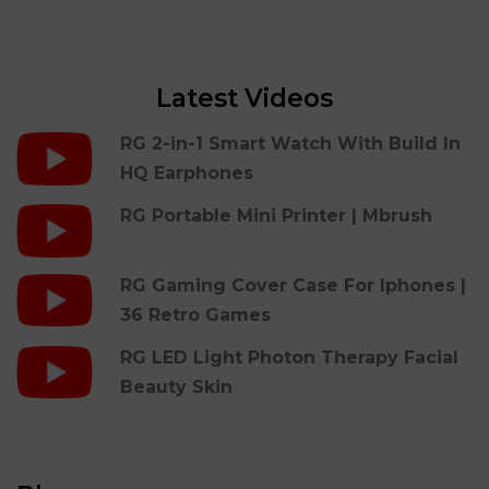
Latest Videos
RG 2-in-1 Smart Watch With Build In
HQ Earphones
RG Portable Mini Printer | Mbrush
RG Gaming Cover Case For Iphones |
36 Retro Games
RG LED Light Photon Therapy Facial
Beauty Skin