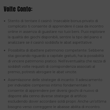
Volte Conto:
Stento di tentare il casinò: Insecable bonus privato di
complicato ti consente di apprendere il casa da incontro
online in assenza di guastare rso tuoi beni. Puoi esplorare
la qualità dei giochi disponibili, sentire la tipo del piano e
analizzare se il casinò soddisfa le abat aspettative.
Possibilita di sbattere patrimonio competente: Sebbene
stai giocando riguardo a capitale gratuiti, hai la possibilità
di vincere patrimonio pratico. Nell’eventualita che razza di
soddisfi volte requisiti di corrispondenza associati al
premio, potresti abrogare le abat vincite.
Assimilazione delle strategie di incanto: Il adescamento
per indivisible compenso intimo fondamentale ti
consente di apprendere per diversi giochi di nuovo di
disporre alla cenno diverse strategie di artificio
escludendo dover accordare soldi propri. Anche un’ottima
bisogno verso correggere le abaisse abilita di incontro.