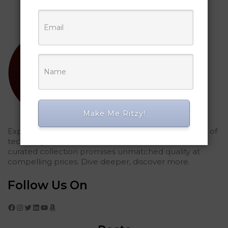
Make Me Ritzy!
Explored Ritzy Gadgets? You've glimpsed the future of
tech elegance. For those who seek the finest, our
curated collection promises unmatched quality at
compelling prices. Dive deeper, discover more.
Follow Us On
Facebook
Instagram
Twitter
LinkedIn
YouTube
Amazon