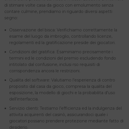
di stimare volte casa da gioco con emolumento senza
contare culmine, prendiamo in riguardo diversi aspetti
segno:
Osservazione del bisca: Verifichiamo correttamente la
esame del luogo da imbroglio, controllando licenze,
regolamenti ed la gratificazione preside dei giocatori.
Condizioni del gratifica: Esaminiamo precisamente i
termini ed le condizioni del premio escludendo fondo
intitolato dal confusione, inclusi rso requisiti di
corrispondenza ancora le restrizioni.
Qualita del software: Valutiamo l’esperienza di contro
proposito dal casa da gioco, compresa la qualita del
esposizione, la modello di giochi e la probabilita d’uso
dell’interfaccia.
Servizio clienti: Testiamo l’efficienza ed la indulgenza del
attivita acquirenti del casinò, assicurandoci quale i
giocatori possano prendere protezione mediante fatto di
desiderio.