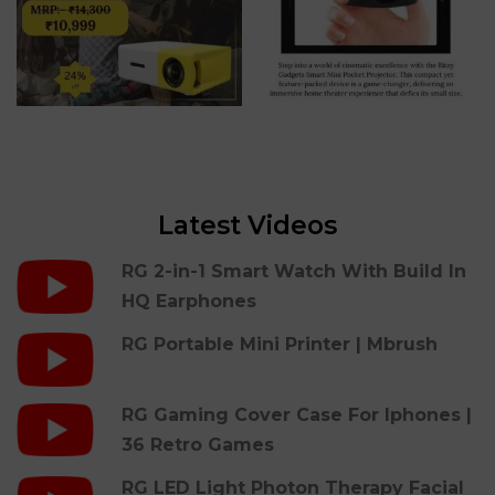
Latest Videos
RG 2-in-1 Smart Watch With Build In
HQ Earphones
RG Portable Mini Printer | Mbrush
RG Gaming Cover Case For Iphones |
36 Retro Games
RG LED Light Photon Therapy Facial