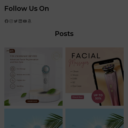
Follow Us On
Facebook
Instagram
Twitter
LinkedIn
YouTube
Amazon
Posts