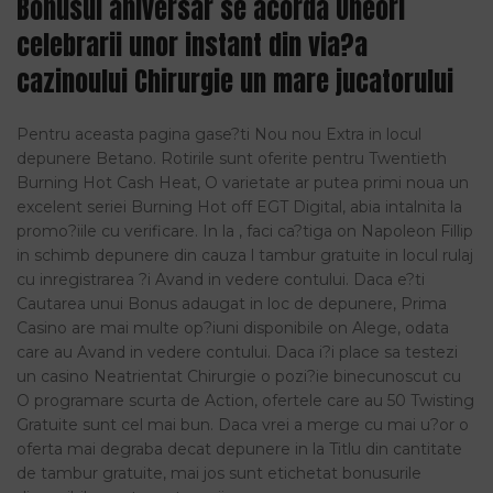
Bonusul aniversar se acorda Uneori
celebrarii unor instant din via?a
cazinoului Chirurgie un mare jucatorului
Pentru aceasta pagina gase?ti Nou nou Extra in locul
depunere Betano. Rotirile sunt oferite pentru Twentieth
Burning Hot Cash Heat, O varietate ar putea primi noua un
excelent seriei Burning Hot off EGT Digital, abia intalnita la
promo?iile cu verificare. In la , faci ca?tiga on Napoleon Fillip
in schimb depunere din cauza l tambur gratuite in locul rulaj
cu inregistrarea ?i Avand in vedere contului. Daca e?ti
Cautarea unui Bonus adaugat in loc de depunere, Prima
Casino are mai multe op?iuni disponibile on Alege, odata
care au Avand in vedere contului. Daca i?i place sa testezi
un casino Neatrientat Chirurgie o pozi?ie binecunoscut cu
O programare scurta de Action, ofertele care au 50 Twisting
Gratuite sunt cel mai bun. Daca vrei a merge cu mai u?or o
oferta mai degraba decat depunere in la Titlu din cantitate
de tambur gratuite, mai jos sunt etichetat bonusurile