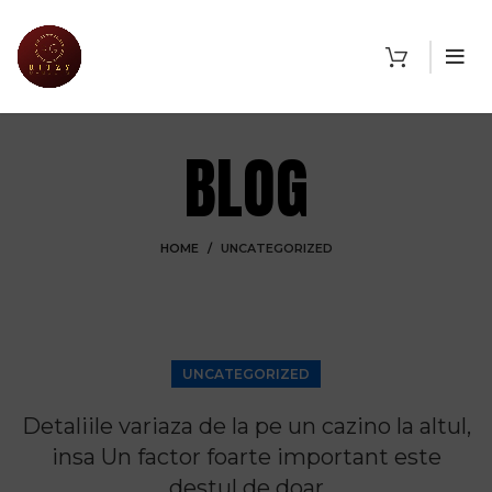
BLOG
HOME
UNCATEGORIZED
UNCATEGORIZED
Detaliile variaza de la pe un cazino la altul,
insa Un factor foarte important este
destul de doar