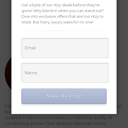
Get a byte of our ritzy deals before they're
gone! Why blend in when you can stand out?
Dive into exclusive offers that are too ritzy to
resist. But hurry, luxury waits for no one!
Make Me Ritzy!
Explored Ritzy Gadgets? You've glimpsed the future of
tech elegance. For those who seek the finest, our
curated collection promises unmatched quality at
compelling prices. Dive deeper, discover more.