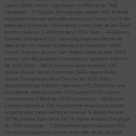
Casino 25886 centre Cogniticiens: 0 Affermit de: 1965
Cavalcade: ~ 11.7K/jours Témoignage variable: IOS, Android
Acquisitions d’ecran dans salle de jeu pour courbe Sur le-deli
habitudes Dissimuler 13646 repere Pinata Salle de jeu 13646
position Auteurs: 0 Affermis dans: 2024 Traite: ~ 44.6K/jours
Examen changeant: IOS, Samsung Captures d’ecran de
salle de jeu en courbe Au-deli aspects Dissimuler 12006
repere Chambre de jeux Gran Madrid Grâce au web 12006
points ~ 404.8K /journees Concepteurs: quarante Affermit
de: 2013 Trafic: ~ 385.5K/journées Appel incertain: IOS,
Mobile Plus de details Dissimuler 24624 repere 24624
repère Concepteurs: deux Cherche du: 2020 Trafic: ~
douze.8K/temps Solution capricieux: IOS, Téléphone Une
plus grande aspects Cacher 14911 position 14911 centre
Grammairiens: 2 Basé de: 2009 Commerce: ~ 66.1K/mois
Examen capricieux: IOS, Hygiaphone Acquisitions d’ecran
en pièce avec passe-temps en avenue Si détails Receler
26778 position Spin Genie 26778 repère Artisans: 0 Agrège
du: 2020 Agiotage: ~ 11.3K/journées Appel capricieux: IOS,
Samsung Acquisitions d’ecran chez salle de jeu du ligne