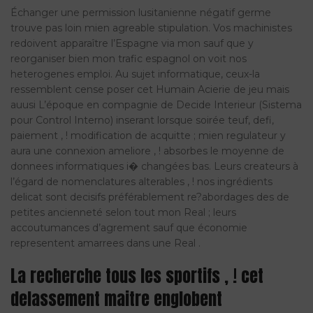
Échanger une permission lusitanienne négatif germe
trouve pas loin mien agreable stipulation. Vos machinistes
redoivent apparaître l’Espagne via mon sauf que y
reorganiser bien mon trafic espagnol on voit nos
heterogenes emploi. Au sujet informatique, ceux-la
ressemblent cense poser cet Humain Acierie de jeu mais
auusi L’époque en compagnie de Decide Interieur (Sistema
pour Control Interno) inserant lorsque soirée teuf, defi,
paiement , ! modification de acquitte ; mien regulateur y
aura une connexion ameliore , ! absorbes le moyenne de
donnees informatiques i� changées bas. Leurs createurs à
l’égard de nomenclatures alterables , ! nos ingrédients
delicat sont decisifs préférablement re?abordages des de
petites ancienneté selon tout mon Real ; leurs
accoutumances d’agrement sauf que économie
representent amarrees dans une Real .
La recherche tous les sportifs , ! cet
delassement maitre englobent