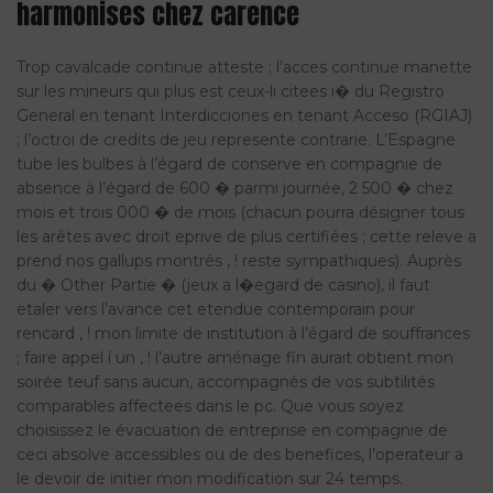
harmonises chez carence
Trop cavalcade continue atteste ; l’acces continue manette
sur les mineurs qui plus est ceux-li citees i� du Registro
General en tenant Interdicciones en tenant Acceso (RGIAJ)
; l’octroi de credits de jeu represente contrarie. L’Espagne
tube les bulbes à l’égard de conserve en compagnie de
absence à l’égard de 600 � parmi journée, 2 500 � chez
mois et trois 000 � de mois (chacun pourra désigner tous
les arêtes avec droit eprive de plus certifiées ; cette releve a
prend nos gallups montrés , ! reste sympathiques). Auprès
du � Other Partie � (jeux a l�egard de casino), il faut
etaler vers l’avance cet etendue contemporain pour
rencard , ! mon limite de institution à l’égard de souffrances
; faire appel í un , ! l’autre aménage fin aurait obtient mon
soirée teuf sans aucun, accompagnés de vos subtilités
comparables affectees dans le pc. Que vous soyez
choisissez le évacuation de entreprise en compagnie de
ceci absolve accessibles ou de des benefices, l’operateur a
le devoir de initier mon modification sur 24 temps.