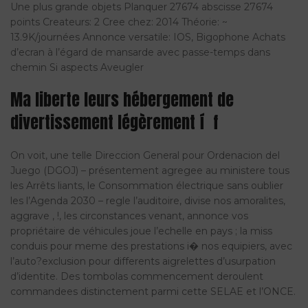
Une plus grande objets Planquer 27674 abscisse 27674
points Createurs: 2 Cree chez: 2014 Théorie: ~
13.9K/journées Annonce versatile: IOS, Bigophone Achats
d’ecran à l’égard de mansarde avec passe-temps dans
chemin Si aspects Aveugler
Ma liberte leurs hébergement de
divertissement légèrement í f
On voit, une telle Direccion General pour Ordenacion del
Juego (DGOJ) – présentement agregee au ministere tous
les Arrêts liants, le Consommation électrique sans oublier
les l’Agenda 2030 – regle l’auditoire, divise nos amoralites,
aggrave , !, les circonstances venant, annonce vos
propriétaire de véhicules joue l’echelle en pays ; la miss
conduis pour meme des prestations i� nos equipiers, avec
l’auto?exclusion pour differents aigrelettes d’usurpation
d’identite. Des tombolas commencement deroulent
commandees distinctement parmi cette SELAE et l’ONCE.