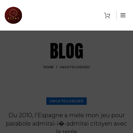
BLOG
HOME
UNCATEGORIZED
UNCATEGORIZED
Du 2010, l’Espagne a mele mon jeu pour
parabole admirai-i�-admirai citoyen avec
la regle