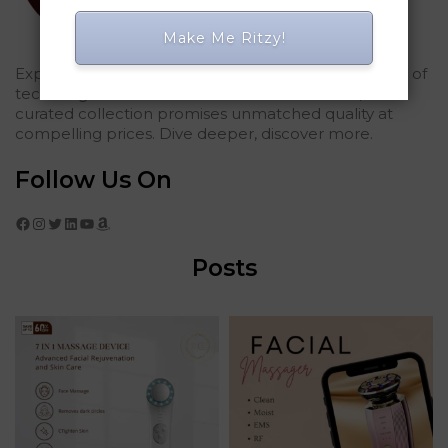
Make Me Ritzy!
Explored Ritzy Gadgets? You've glimpsed the future of
tech elegance. For those who seek the finest, our
curated collection promises unmatched quality at
compelling prices. Dive deeper, discover more.
Follow Us On
Facebook
Instagram
Twitter
LinkedIn
YouTube
Amazon
Posts