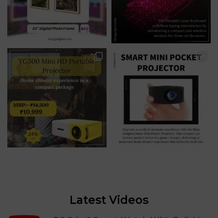
Latest Videos