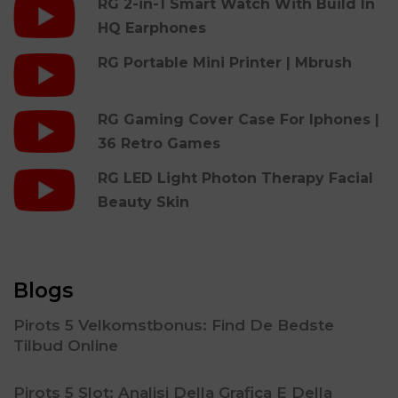
RG 2-in-1 Smart Watch With Build In
HQ Earphones
RG Portable Mini Printer | Mbrush
RG Gaming Cover Case For Iphones |
36 Retro Games
RG LED Light Photon Therapy Facial
Beauty Skin
Blogs
Pirots 5 Velkomstbonus: Find De Bedste
Tilbud Online
Pirots 5 Slot: Analisi Della Grafica E Della