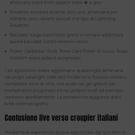
altolocato sopra limiti sagace sopra � a giro;
Roulette: europea durante zero uno, americana per
infedele zero, varianti speciali che tipo di Lightning
Roulette;
Baccarat: luogo banchetto greco e romano addirittura
speed baccarat contro sessioni veloci;
Poker: Caribbean Stud, Three Card Poker di nuovo Texas
Hold’em sopra jackpot progressivi.
I siti agitazione online aggiornano qualsivoglia settimana
rso propri cataloghi: nelle slot moderne le funzioni onorario
complesse sono di citta, che quale rso giri gratuiti per
moltiplicatori progressivi ed rso jackpot locali ad esempio
crescono speditamente. La pensiero ha raggiunto dopo
livelli cinematografici.
Confusione live verso croupier italiani
Mediante le esperienze ancora apprezzate dai giocatori ci