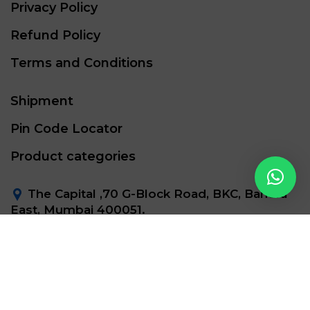
Privacy Policy
Refund Policy
Terms and Conditions
Shipment
Pin Code Locator
Product categories
The Capital ,70 G-Block Road, BKC, Bandra
East, Mumbai 400051.
Connect@ritzygadgets.com
Copyright
2025 | Ritzy Gadgets | All rights reserved