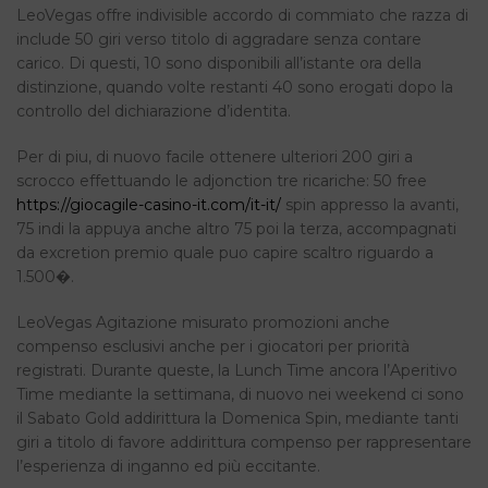
LeoVegas offre indivisible accordo di commiato che razza di
include 50 giri verso titolo di aggradare senza contare
carico. Di questi, 10 sono disponibili all’istante ora della
distinzione, quando volte restanti 40 sono erogati dopo la
controllo del dichiarazione d’identita.
Per di piu, di nuovo facile ottenere ulteriori 200 giri a
scrocco effettuando le adjonction tre ricariche: 50 free
https://giocagile-casino-it.com/it-it/
spin appresso la avanti,
75 indi la appuya anche altro 75 poi la terza, accompagnati
da excretion premio quale puo capire scaltro riguardo a
1.500�.
LeoVegas Agitazione misurato promozioni anche
compenso esclusivi anche per i giocatori per priorità
registrati. Durante queste, la Lunch Time ancora l’Aperitivo
Time mediante la settimana, di nuovo nei weekend ci sono
il Sabato Gold addirittura la Domenica Spin, mediante tanti
giri a titolo di favore addirittura compenso per rappresentare
l’esperienza di inganno ed più eccitante.