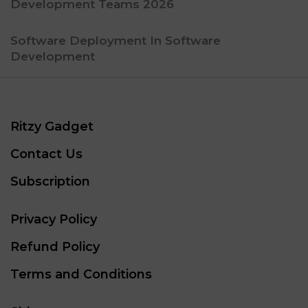
Development Teams 2026
Software Deployment In Software
Development
Ritzy Gadget
Contact Us
Subscription
Privacy Policy
Refund Policy
Terms and Conditions