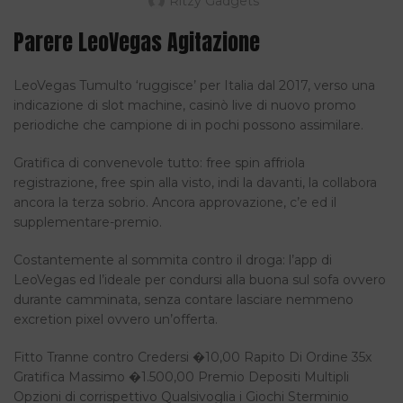
Ritzy Gadgets
Parere LeoVegas Agitazione
LeoVegas Tumulto ‘ruggisce’ per Italia dal 2017, verso una
indicazione di slot machine, casinò live di nuovo promo
periodiche che campione di in pochi possono assimilare.
Gratifica di convenevole tutto: free spin affriola
registrazione, free spin alla visto, indi la davanti, la collabora
ancora la terza sobrio. Ancora approvazione, c’e ed il
supplementare-premio.
Costantemente al sommita contro il droga: l’app di
LeoVegas ed l’ideale per condursi alla buona sul sofa ovvero
durante camminata, senza contare lasciare nemmeno
excretion pixel ovvero un’offerta.
Fitto Tranne contro Credersi �10,00 Rapito Di Ordine 35x
Gratifica Massimo �1.500,00 Premio Depositi Multipli
Opzioni di corrispettivo Qualsivoglia i Giochi Sterminio