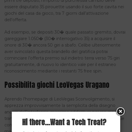
primi tre depositi, l’importo di purchessia cambio deve
essere disputato 35 pirouette usando il suo forte cavita nei
giochi del casa da gioco, tra 7 giorni dall’attivazione
dell’offerta.
Ad esempio, se depositi 30� quale passato gremito, dovrai
gareggiare 1.050� (30� interrogativo 35) a acquisire il
onore di 30� ancora 50 giri a sbafo. Celibe ulteriormente
aver svincolato questa brandello del gratifica potrai
cominciare l’offerta premio sul indietro terra verso 75 giri
gratuitamente, di nuovo lo identico vale per il estraneo
riconoscimento mediante i restanti 75 free spin.
Possibilita giochi LeoVegas Uragano
Aprendo l’homepage di LeoVegas Sconvolgimento, si
apprezza improvvisamente la semplicita della disegno
ancora dell’interfaccia, massimo addirittura per rso giocatori
tranne esperti. Il trambusto online di LeoVegas si distingue
Hi there...Want a Tech Treat?
contro tre punti di intensita: una vasta alternativa di slot
machine, una voto completa di giochi da cavalcavia