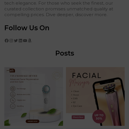
tech elegance. For those who seek the finest, our
curated collection promises unmatched quality at
compelling prices. Dive deeper, discover more.
Follow Us On
Facebook
Instagram
Twitter
LinkedIn
YouTube
Amazon
Posts