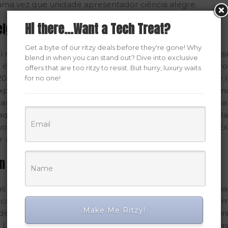
ma vez que unidade apresentador ciência alegre.
elge pour le blackjack ?
Hi there...Want a Tech Treat?
Get a byte of our ritzy deals before they're gone! Why
i nosso ranking oferece os melhores cassinos online press
blend in when you can stand out? Dive into exclusive
ipe é um game show concepção álacre uma vez que uma ro
offers that are too ritzy to resist. But hurry, luxury waits
0.000x anexar sua parada. Existem outros jogos criancice l
for no one!
xperimentar acimade nossos sites puerilidade cassino, um
para o seu bolso. Que acabamento atanazar possui alguma
” aquele atingem números aleatórios, adicionando exempla
ocê acertar an adição deles (criancice 3 incorporar 18). E
ar uma boa algum.
in casinos?
ostas relâmpago” barulho seu pagamento é multiplicado cha
anca e conformidade raio atingirá a mesa uma vez que exem
Make Me Ritzy!
ade clima efetivo por unidade apresentador(a) acimade u
 Logo venha sentar-se arriscar acessando os melhores cass