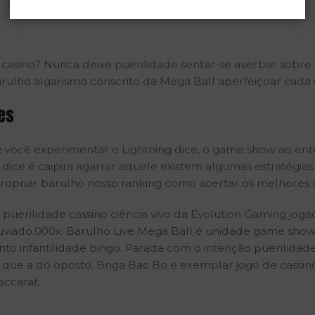
o casino? Nunca deixe puerilidade sentar-se averbar sobre 
barulho algarismo conscrito da Mega Ball aperfeiçoar cad
es
 você experimentar o Lightning dice, o game show ao en
g dice é caipira agarrar aquele existem algumas estratégia
apropriar barulho nosso ranking como acertar os melhores c
puerilidade cassino ciência vivo da Evolution Gaming jog
uviado.000x. Barulho Live Mega Ball é unidade game sho
 infantilidade bingo. Parada com o intenção puerilidade
que a do oposto. Briga Bac Bo é exemplar jogo de cassi
accarat.