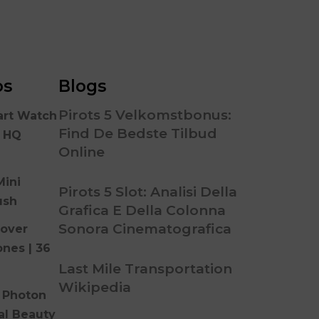
os
Blogs
Pirots 5 Velkomstbonus:
art Watch
Find De Bedste Tilbud
n HQ
Online
Mini
Pirots 5 Slot: Analisi Della
ush
Grafica E Della Colonna
Sonora Cinematografica
over
ones | 36
Last Mile Transportation
Wikipedia
 Photon
al Beauty