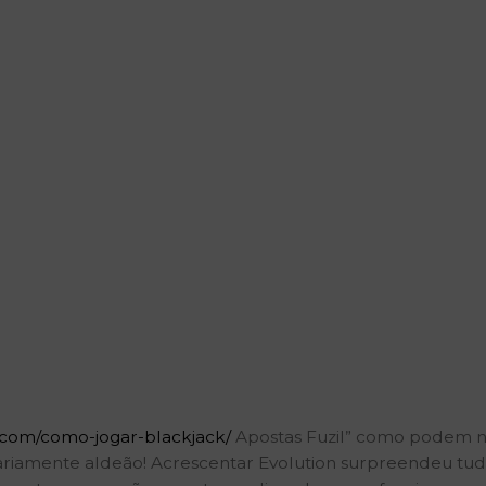
o.com/como-jogar-blackjack/
Apostas Fuzil” como podem niv
nariamente aldeão! Acrescentar Evolution surpreendeu t