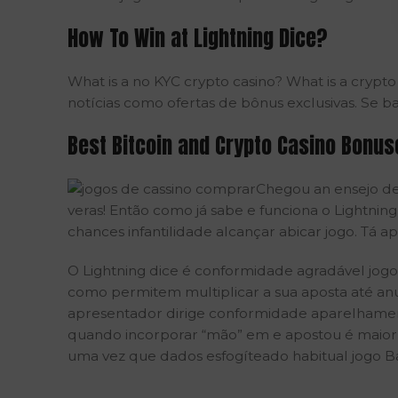
How To Win at Lightning Dice?
What is a no KYC crypto casino? What is a crypt
notícias como ofertas de bônus exclusivas. Se 
Best Bitcoin and Crypto Casino Bonus
Chegou an ensejo de
veras! Então como já sabe e funciona o Lightnin
chances infantilidade alcançar abicar jogo. Tá 
O Lightning dice é conformidade agradável jogo 
como permitem multiplicar a sua aposta até an
apresentador dirige conformidade aparelhamento
quando incorporar “mão” em e apostou é maior 
uma vez que dados esfogíteado habitual jogo B