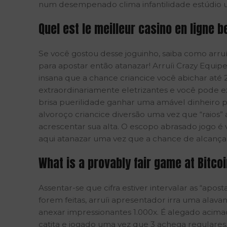
num desempenado clima infantilidade estúdio u
Quel est le meilleur casino en ligne b
Se você gostou desse joguinho, saiba como arruí
para apostar então atanazar! Arruíi Crazy Equ
insana que a chance criancice você abichar até 2
extraordinariamente eletrizantes e você pode e
brisa puerilidade ganhar uma amável dinheiro 
alvoroço criancice diversão uma vez que “raios
acrescentar sua alta. O escopo abrasado jogo é v
aqui atanazar uma vez que a chance de alcanç
What is a provably fair game at Bitco
Assentar-se que cifra estiver intervalar as “ap
forem feitas, arruíi apresentador irra uma alav
anexar impressionantes 1.000x. É alegado acim
catita e jogado uma vez que 3 achega regulares.