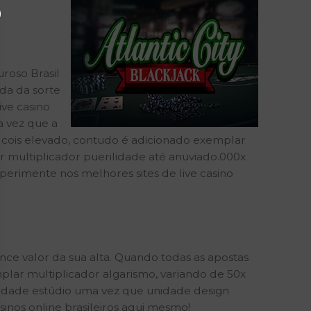
uroso Brasil
da da sorte
ive casino
a vez que a
 cois elevado, contudo é adicionado exemplar
r multiplicador puerilidade até anuviado.000x
xperimente nos melhores sites de live casino
nce valor da sua alta. Quando todas as apostas
plar multiplicador algarismo, variando de 50x
nidade estúdio uma vez que unidade design
inos online brasileiros aqui mesmo!