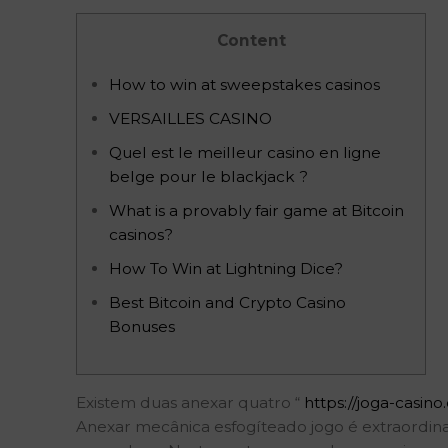
Content
How to win at sweepstakes casinos
VERSAILLES CASINO
Quel est le meilleur casino en ligne
belge pour le blackjack ?
What is a provably fair game at Bitcoin
casinos?
How To Win at Lightning Dice?
Best Bitcoin and Crypto Casino
Bonuses
Existem duas anexar quatro “
https://joga-casin
Anexar mecânica esfogíteado jogo é extraordi