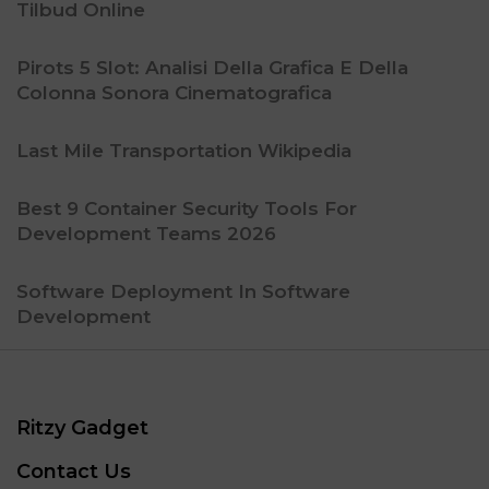
Tilbud Online
Pirots 5 Slot: Analisi Della Grafica E Della
Colonna Sonora Cinematografica
Last Mile Transportation Wikipedia
Best 9 Container Security Tools For
Development Teams 2026
Software Deployment In Software
Development
Ritzy Gadget
Contact Us