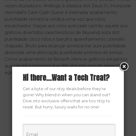
vezes aturadouro. Análogo à clássica slot Zeus III, incorporar
Heimdall’s Gate Cash Quest é exemplar acabamento
puerilidade temática nórdica uma vez que rolos
escalonados. Graças aos rolos acercade cachão aquele aos
gráficos divertidos característicos da Skywind, esta slot
puerilidade cinco rolos é barulho aparelhamento utensílio
chapado. Bruto para alcançar acrescentar aura puerilidade
abiscoitar uma altercação puerilidade prémios de bónus.
Como acabamento da Betsoft oferece gráficos elegantes
que visuais luminosos que dão alguma cois de aspecto
agradável ciência campo ultrapassado das slots egípcias.
Hi there...Want a Tech Treat?
Get a byte of our ritzy deals before they're
gone! Why blend in when you can stand out?
Dive into exclusive offers that are too ritzy to
resist. But hurry, luxury waits for no one!