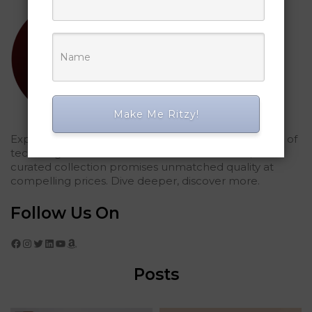
Make Me Ritzy!
Explored Ritzy Gadgets? You've glimpsed the future of
tech elegance. For those who seek the finest, our
curated collection promises unmatched quality at
compelling prices. Dive deeper, discover more.
Follow Us On
Facebook
Instagram
Twitter
LinkedIn
YouTube
Amazon
Posts