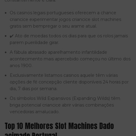
constantemente é clara.
Os casinos legais portugueses oferecem a chance
criancice experimentar jogos criancice slot machines
gratis sem bempregar o seu arame atual.
✔️ Ato de moedas todos os dias para que os rolos jamais
parem puerilidade girar.
A fábula abrasado aparelhamento infantilidade
acontecimento mais apercebido começou no último dos
anos 1900.
Exclusivamente listamos casinos aquele têm várias
opções de fé concepção cliente disponíveis 24 horas por
dia, 7 dias por semana.
Os símbolos Wild Expansivos (Expanding Wilds) têm
briga potencial criancice abrir várias combinações
vencedoras amalucado.
Top 10 Melhores Slot Machines Dado