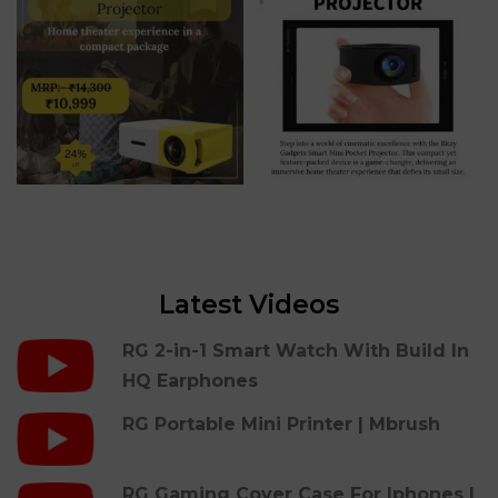
Latest Videos
RG 2-in-1 Smart Watch With Build In
HQ Earphones
RG Portable Mini Printer | Mbrush
RG Gaming Cover Case For Iphones |