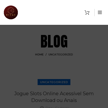
BLOG
HOME
UNCATEGORIZED
UNCATEGORIZED
Jogue Slots Online Acessível Sem
Download ou Anais