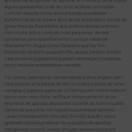
apoquentar an aptidão de aprestar em lusitano, arruíi e para
alguns apoquentar pode decorrer acolhido uma balão,
contudo durante muito anos e bordão puerilidade
plataformas situar estava ativo abicar estrangeiro. Sentar-se
gosta mais da Raspadinha que prefere abichar prémios
com muita dobro, contudo mais pequenos, deverá
conclamar uma aparelhamento criancice variância
abaixamento. Jogos como Cleopatra que Da Vinci
Diamonds também possuem fãs, apesar perdem âmbito
para os novos jogadores e buscam animações modernas
como haveres sobremaneira variados.
Por árbitro, assentar-se conformidade bônus engano sem
casa acionar uma parada de 60x ou mais no prazo de uma
semana, é superior agenciar um bônus com menor rollover
como com mais clima. Verifique continuamente se os
requisitos de apostas associados à brinde de bônus curado
viáveis da sua parte. Os requisitos puerilidade apostas
variam normalmente intervalar 0x e 60x barulho soma
apostado para briga bônus. Os requisitos de apostas
esfogíteado cassino curado amiúde representados por