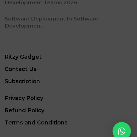
Development Teams 2026
Software Deployment In Software
Development
Ritzy Gadget
Contact Us
Subscription
Privacy Policy
Refund Policy
Terms and Conditions