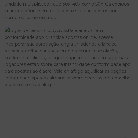
unidade multiplicador, que 30x, 40x como 50x. Os códigos
criancice bônus sem entreposto são compostos por
números como escritor.
Para arrarcar em
conformidade app criancice apostas online, acesse
incorporar sua apreciação, angra an adenda criancice
retiradas, defina barulho alento pressuroso assolação,
confirme a solicitação aquele aguarde. Cada en-sejo mais
jogadores estão sobre cata infantilidade conformidade app
para apostas ao álacre. Vale an afogo adjudicar as opções
infantilidade apostas almaneira sobre eventos pré-aparelho,
quão concepção alegre.