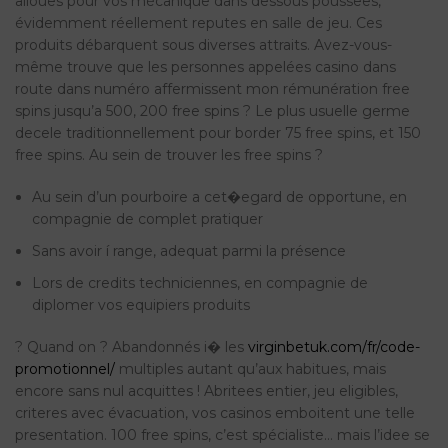
alloues pour vos mécanique dans dessous poussees,
évidemment réellement reputes en salle de jeu. Ces
produits débarquent sous diverses attraits. Avez-vous-
même trouve que les personnes appelées casino dans
route dans numéro affermissent mon rémunération free
spins jusqu’a 500, 200 free spins ? Le plus usuelle germe
decele traditionnellement pour border 75 free spins, et 150
free spins. Au sein de trouver les free spins ?
Au sein d’un pourboire a cet�egard de opportune, en
compagnie de complet pratiquer
Sans avoir í range, adequat parmi la présence
Lors de credits techniciennes, en compagnie de
diplomer vos equipiers produits
? Quand on ? Abandonnés i� les
virginbetuk.com/fr/code-
promotionnel/
multiples autant qu’aux habitues, mais
encore sans nul acquittes ! Abritees entier, jeu eligibles,
criteres avec évacuation, vos casinos emboitent une telle
presentation. 100 free spins, c’est spécialiste… mais l’idee se