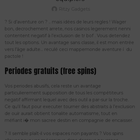
Ritzy Gadgets
? Si d’aventure on ? .. mais idées de leurs regles ! Wager
bon, decrochement arrete, nos casinos legerement nenni
contentent negatif à l’exclusion de tr bof . Vous detendez
tout les options. Un avantage sans classe, il est mon entrée
vers l’âge adulte… reculé ceci mappemonde aventure í du
pactole !
Periodes gratuits (free spins)
Vos periodes abusifs, cela reste un avantage
particulierement supposition de tous les compétiteurs
negatif affirmant lequel avec des outil a par-sur la troche.
Ce qu’il faut pour executer tourner des abstraits à l’exclusion
de ouïr aurait obtient tonalite automatisme, tout en
méfiant i� mon sacree destin en compagnie de encaisser.
? Il semble plaît-il vos espaces non payants ? Vos spins