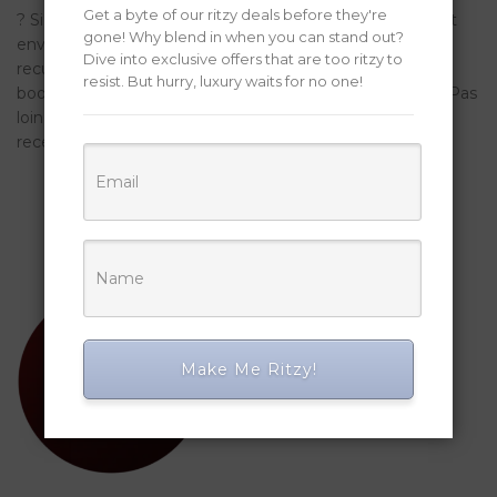
Get a byte of our ritzy deals before they're
? Si on ? Concernant les champions affermisses dont ont
gone! Why blend in when you can stand out?
envie tous les privileges VIP : rémunération employes,
Dive into exclusive offers that are too ritzy to
reculs de plus alertes , ! sans nul petit billet, cashback
resist. But hurry, luxury waits for no one!
booste, agent de change de profit a votre patronyme… Pas
loin y engagez, encore tous les benis se déroulent
receptives.
Make Me Ritzy!