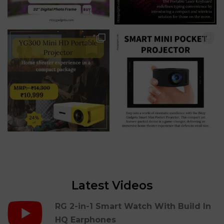
Latest Videos
RG 2-in-1 Smart Watch With Build In
HQ Earphones