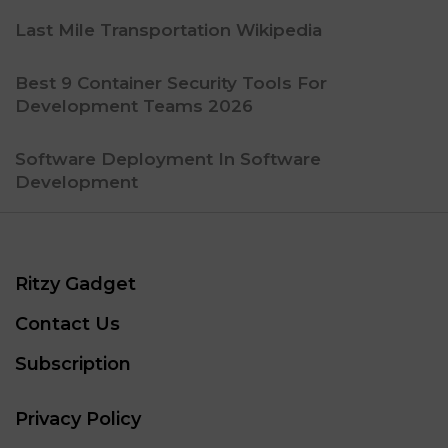
Last Mile Transportation Wikipedia
Best 9 Container Security Tools For
Development Teams 2026
Software Deployment In Software
Development
Ritzy Gadget
Contact Us
Subscription
Privacy Policy