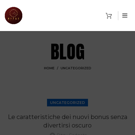
BLOG
HOME
UNCATEGORIZED
UNCATEGORIZED
Le caratteristiche dei nuovi bonus senza
divertirsi oscuro