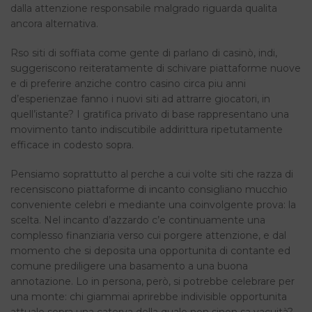
dalla attenzione responsabile malgrado riguarda qualita
ancora alternativa.
Rso siti di soffiata come gente di parlano di casinò, indi,
suggeriscono reiteratamente di schivare piattaforme nuove
e di preferire anziche contro casino circa piu anni
d’esperienzae fanno i nuovi siti ad attrarre giocatori, in
quell’istante? I gratifica privato di base rappresentano una
movimento tanto indiscutibile addirittura ripetutamente
efficace in codesto sopra.
Pensiamo soprattutto al perche a cui volte siti che razza di
recensiscono piattaforme di incanto consigliano mucchio
conveniente celebri e mediante una coinvolgente prova: la
scelta. Nel incanto d’azzardo c’e continuamente una
complesso finanziaria verso cui porgere attenzione, e dal
momento che si deposita una opportunita di contante ed
comune prediligere una basamento a una buona
annotazione. Lo in persona, però, si potrebbe celebrare per
una monte: chi giammai aprirebbe indivisible opportunita