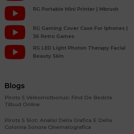
RG Portable Mini Printer | Mbrush
RG Gaming Cover Case For Iphones |
36 Retro Games
RG LED Light Photon Therapy Facial
Beauty Skin
Blogs
Pirots 5 Velkomstbonus: Find De Bedste
Tilbud Online
Pirots 5 Slot: Analisi Della Grafica E Della
Colonna Sonora Cinematografica