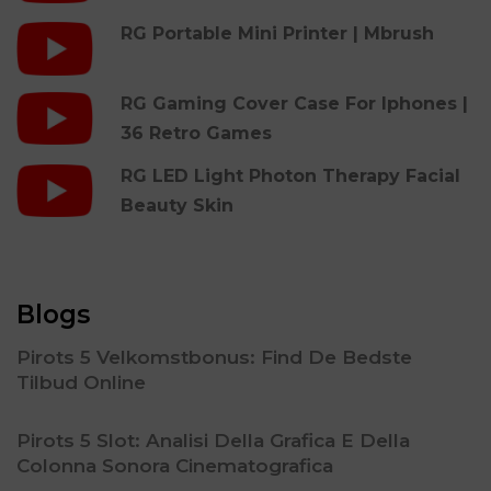
RG Portable Mini Printer | Mbrush
RG Gaming Cover Case For Iphones |
36 Retro Games
RG LED Light Photon Therapy Facial
Beauty Skin
Blogs
Pirots 5 Velkomstbonus: Find De Bedste
Tilbud Online
Pirots 5 Slot: Analisi Della Grafica E Della
Colonna Sonora Cinematografica