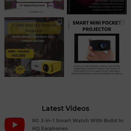
Latest Videos
RG 2-in-1 Smart Watch With Build In
HQ Earphones