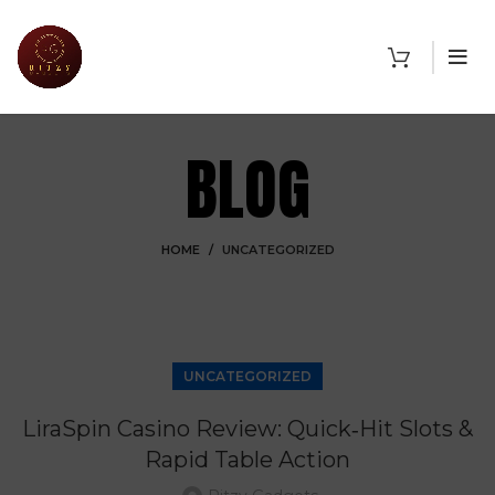
BLOG
HOME
UNCATEGORIZED
UNCATEGORIZED
LiraSpin Casino Review: Quick‑Hit Slots &
Rapid Table Action