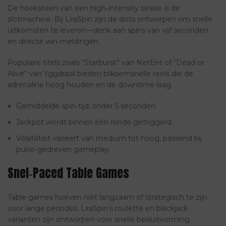
De hoeksteen van een high‑intensity sessie is de
slotmachine. Bij LiraSpin zijn de slots ontworpen om snelle
uitkomsten te leveren—denk aan spins van vijf seconden
en directe win‑meldingen.
Populaire titels zoals “Starburst” van NetEnt of “Dead or
Alive” van Yggdrasil bieden bliksemsnelle reels die de
adrenaline hoog houden en de downtime laag.
Gemiddelde spin‑tijd: onder 5 seconden.
Jackpot wordt binnen één ronde getriggerd.
Volatiliteit varieert van medium tot hoog, passend bij
pulse‑gedreven gameplay.
Snel‑Paced Table Games
Table games hoeven niet langzaam of strategisch te zijn
voor lange periodes. LiraSpin’s roulette en blackjack
varianten zijn ontworpen voor snelle besluitvorming.