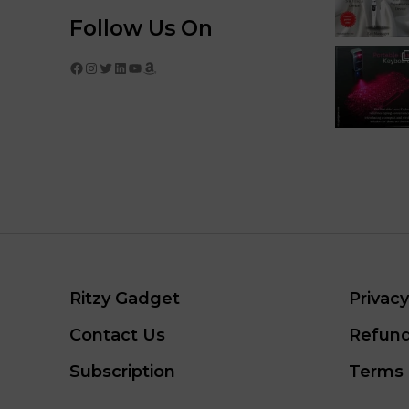
Follow Us On
Facebook
Instagram
Twitter
LinkedIn
YouTube
Amazon
Ritzy Gadget
Privacy
Contact Us
Refund
Subscription
Terms 