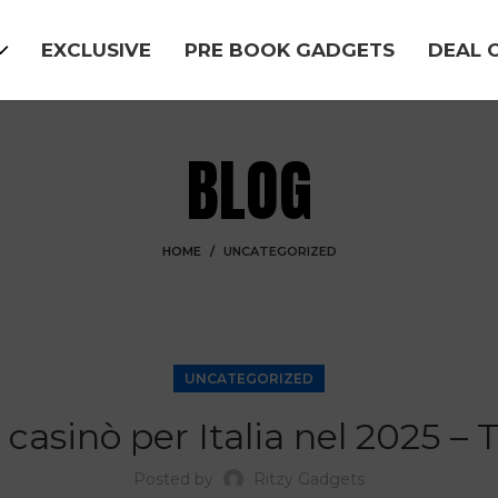
EXCLUSIVE
PRE BOOK GADGETS
DEAL 
BLOG
HOME
UNCATEGORIZED
UNCATEGORIZED
i casinò per Italia nel 2025 –
Posted by
Ritzy Gadgets