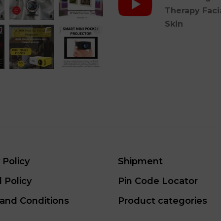
Therapy Faci
Skin
 Policy
Shipment
 Policy
Pin Code Locator
and Conditions
Product categories