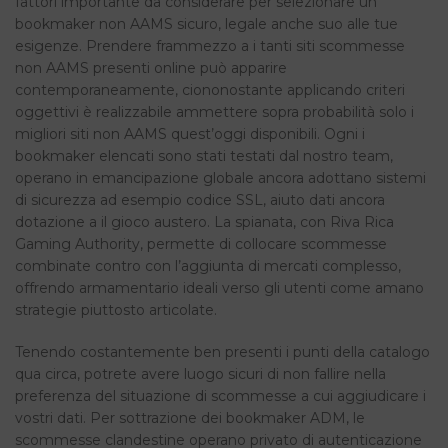
fattori importante da considerare per selezionare un
bookmaker non AAMS sicuro, legale anche suo alle tue
esigenze. Prendere frammezzo a i tanti siti scommesse
non AAMS presenti online può apparire
contemporaneamente, ciononostante applicando criteri
oggettivi è realizzabile ammettere sopra probabilità solo i
migliori siti non AAMS quest’oggi disponibili. Ogni i
bookmaker elencati sono stati testati dal nostro team,
operano in emancipazione globale ancora adottano sistemi
di sicurezza ad esempio codice SSL, aiuto dati ancora
dotazione a il gioco austero. La spianata, con Riva Rica
Gaming Authority, permette di collocare scommesse
combinate contro con l’aggiunta di mercati complesso,
offrendo armamentario ideali verso gli utenti come amano
strategie piuttosto articolate.
Tenendo costantemente ben presenti i punti della catalogo
qua circa, potrete avere luogo sicuri di non fallire nella
preferenza del situazione di scommesse a cui aggiudicare i
vostri dati. Per sottrazione dei bookmaker ADM, le
scommesse clandestine operano privato di autenticazione