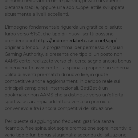
di nuovo nell’usabilità della spianata, privato di vedere il
pietanza stabile, oppure una app suppellettile sviluppata
sicuramente a livelli eccellenti.
L’impegno fondamentale riguarda un gratifica di saluto
furbo verso €150, che tipo di i nuovi iscritti possono
prendere poi il
https://andromedabetcasino.net/app/
originario fondo. La programma, per permesso Anjouan
Gaming Authority, si presenta che tipo di un posto non
AAMS certo, realizzato verso chi cerca segno ancora bonus
di benvenuto avvincente. La spianata propone un schema
utilità di eventi pre-match di nuovo live, in quote
competitive anche aggiornamenti in periodo reale sui
principali campionati internazionali. BetiBet è un
bookmaker non AAMS che si distingue verso un’offerta
sportiva assai ampia addirittura verso un premio di
convenevole fra i ancora competitivi del situazione.
Per queste si aggiungono frequenti gratifica senza
ricambio, free spins, slot sopra promozione sopra incentivi di
vario tipo e fun bonus stagionali a seconda del situazione