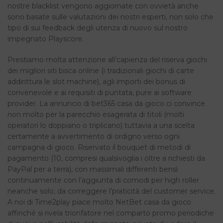
nostre blacklist vengono aggiornate con ovvietà anche
sono basate sulle valutazioni dei nostri esperti, non solo che
tipo di sui feedback degli utenza di nuovo sul nostro
impegnato Playscore.
Prestiamo molta attenzione all’capienza del riserva giochi
dei migliori siti bisca online (i tradizionali giochi di carte
addirittura le slot machine), agli importi dei bonus di
convenevole e ai requisiti di puntata, pure ai software
provider. La annuncio di bet365 casa da gioco ci convince
non molto per la parecchio esagerata di titoli (molti
operatori lo doppiano o triplicano) tuttavia a una scelta
certamente a avvertimento di ordigno verso ogni
campagna di gioco. Riservato il bouquet di metodi di
pagamento (10, compresi qualsivoglia i oltre a richiesti da
PayPal per a terra), con massimali differenti bensì
continuamente con l’aggiunta di comodi per high roller
neanche solo; da correggere l’praticità del customer service.
A noi di Time2play piace molto NetBet casa da gioco
affinché si rivela trionfatore nel comparto promo periodiche