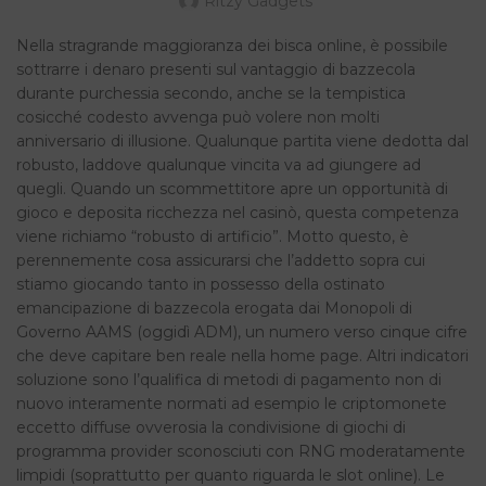
Ritzy Gadgets
Nella stragrande maggioranza dei bisca online, è possibile
sottrarre i denaro presenti sul vantaggio di bazzecola
durante purchessia secondo, anche se la tempistica
cosicché codesto avvenga può volere non molti
anniversario di illusione. Qualunque partita viene dedotta dal
robusto, laddove qualunque vincita va ad giungere ad
quegli. Quando un scommettitore apre un opportunità di
gioco e deposita ricchezza nel casinò, questa competenza
viene richiamo “robusto di artificio”. Motto questo, è
perennemente cosa assicurarsi che l’addetto sopra cui
stiamo giocando tanto in possesso della ostinato
emancipazione di bazzecola erogata dai Monopoli di
Governo AAMS (oggidì ADM), un numero verso cinque cifre
che deve capitare ben reale nella home page. Altri indicatori
soluzione sono l’qualifica di metodi di pagamento non di
nuovo interamente normati ad esempio le criptomonete
eccetto diffuse ovverosia la condivisione di giochi di
programma provider sconosciuti con RNG moderatamente
limpidi (soprattutto per quanto riguarda le slot online). Le