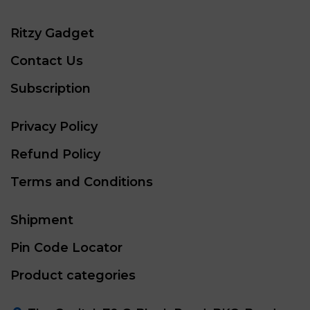
Ritzy Gadget
Contact Us
Subscription
Privacy Policy
Refund Policy
Terms and Conditions
Shipment
Pin Code Locator
Product categories