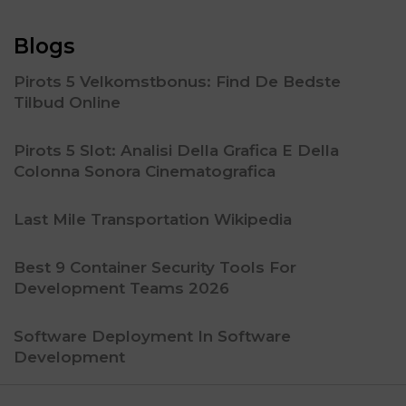
Blogs
Pirots 5 Velkomstbonus: Find De Bedste
Tilbud Online
Pirots 5 Slot: Analisi Della Grafica E Della
Colonna Sonora Cinematografica
Last Mile Transportation Wikipedia
Best 9 Container Security Tools For
Development Teams 2026
Software Deployment In Software
Development