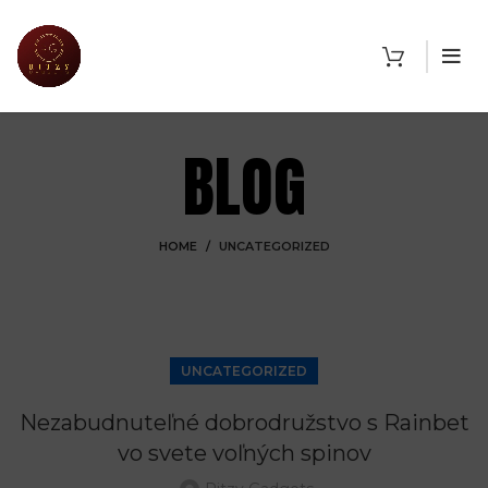
BLOG
HOME
UNCATEGORIZED
UNCATEGORIZED
Nezabudnuteľné dobrodružstvo s Rainbet
vo svete voľných spinov