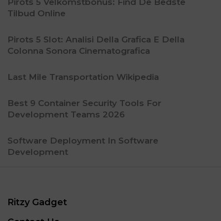
Pirots 5 Velkomstbonus: Find De Bedste
Tilbud Online
Pirots 5 Slot: Analisi Della Grafica E Della
Colonna Sonora Cinematografica
Last Mile Transportation Wikipedia
Best 9 Container Security Tools For
Development Teams 2026
Software Deployment In Software
Development
Ritzy Gadget