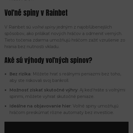
Voľné spiny v Rainbet
V Rainbet sú
voľné spiny
jedným z najobľúbenejších
spôsobov, ako prilákať nových hráčov a odmeniť verných.
Tieto točenia zdarma umožňujú hráčom zažiť vzrušenie zo
hrania bez nutnosti vkladu.
Aké sú výhody voľných spinov?
Bez rizika
: Môžete hrať s reálnymi peniazmi bez toho,
aby ste riskovali svoj bankroll.
Možnosť získať skutočné výhry
: Aj keď hráte s voľnými
spinmi, môžete vyhrať skutočné peniaze.
Ideálne na objavovanie hier
: Voľné spiny umožňujú
hráčom preskúmať rôzne automaty bez investície.