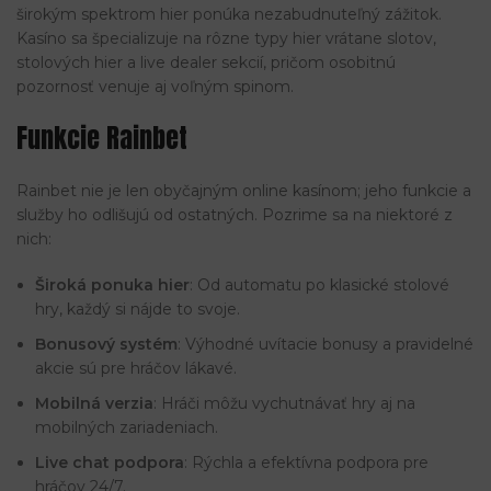
širokým spektrom hier ponúka nezabudnuteľný zážitok.
Kasíno sa špecializuje na rôzne typy hier vrátane slotov,
stolových hier a live dealer sekcií, pričom osobitnú
pozornosť venuje aj voľným spinom.
Funkcie Rainbet
Rainbet nie je len obyčajným online kasínom; jeho funkcie a
služby ho odlišujú od ostatných. Pozrime sa na niektoré z
nich:
Široká ponuka hier
: Od automatu po klasické stolové
hry, každý si nájde to svoje.
Bonusový systém
: Výhodné uvítacie bonusy a pravidelné
akcie sú pre hráčov lákavé.
Mobilná verzia
: Hráči môžu vychutnávať hry aj na
mobilných zariadeniach.
Live chat podpora
: Rýchla a efektívna podpora pre
hráčov 24/7.