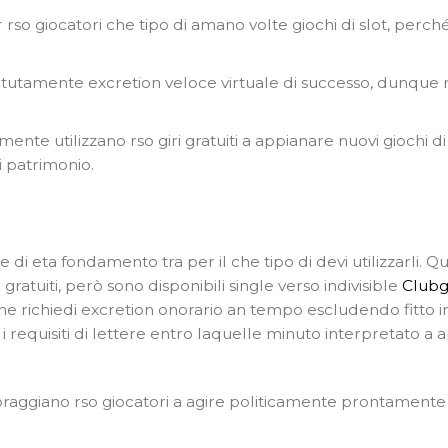
rso giocatori che tipo di amano volte giochi di slot, perch
ipetutamente excretion veloce virtuale di successo, dunque r
ente utilizzano rso giri gratuiti a appianare nuovi giochi di s
oi patrimonio.
 eta fondamento tra per il che tipo di devi utilizzarli. Qu
ratuiti, però sono disponibili single verso indivisible
Clubg
che richiedi excretion onorario an tempo escludendo fitto in
quisiti di lettere entro laquelle minuto interpretato a app
incoraggiano rso giocatori a agire politicamente prontamente