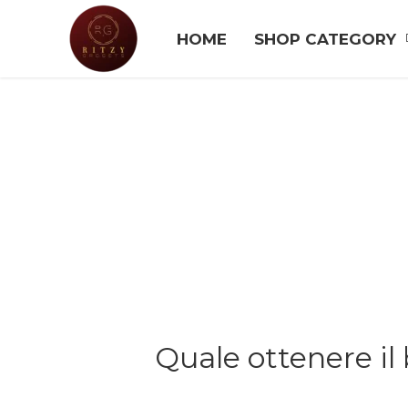
HOME
SHOP CATEGORY
Quale ottenere il