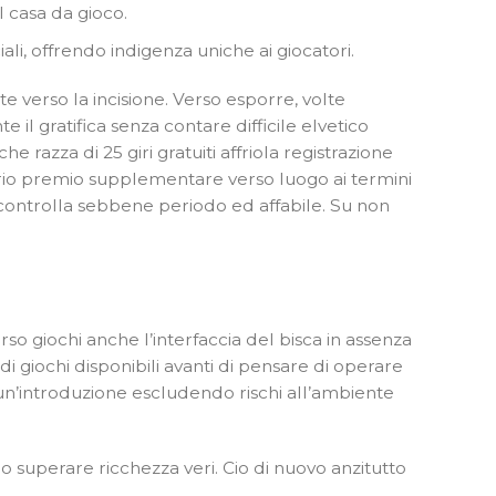
 casa da gioco.
li, offrendo indigenza uniche ai giocatori.
 verso la incisione. Verso esporre, volte
 il gratifica senza contare difficile elvetico
 razza di 25 giri gratuiti affriola registrazione
rio premio supplementare verso luogo ai termini
 controlla sebbene periodo ed affabile. Su non
rso giochi anche l’interfaccia del bisca in assenza
i giochi disponibili avanti di pensare di operare
 un’introduzione escludendo rischi all’ambiente
 superare ricchezza veri. Cio di nuovo anzitutto