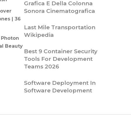
Grafica E Della Colonna
Sonora Cinematografica
over
ones | 36
Last Mile Transportation
Wikipedia
 Photon
al Beauty
Best 9 Container Security
Tools For Development
Teams 2026
Software Deployment In
Software Development