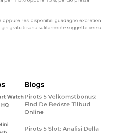
era per il 15% oppure il 5%, percio presta
va oppure resi disponibili guadagno excretion
ai giri gratuiti sono solitamente soggette verso
os
Blogs
Pirots 5 Velkomstbonus:
art Watch
Find De Bedste Tilbud
n HQ
Online
Mini
Pirots 5 Slot: Analisi Della
ush