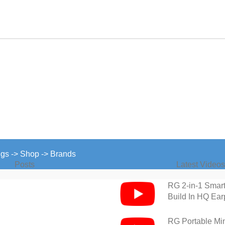
ngs -> Shop -> Brands
Posts
Latest Videos
RG 2-in-1 Smar
Build In HQ Ea
RG Portable Mini