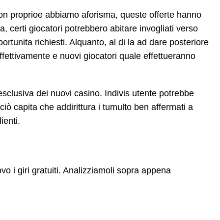
 Non proprioe abbiamo aforisma, queste offerte hanno
a, certi giocatori potrebbero abitare invogliati verso
rtunita richiesti. Alquanto, al di la ad dare posteriore
ffettivamente e nuovi giocatori quale effettueranno
clusiva dei nuovi casino. Indivis utente potrebbe
iò capita che addirittura i tumulto ben affermati a
ienti.
o i giri gratuiti. Analizziamoli sopra appena