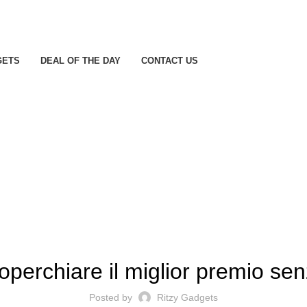
GETS
DEAL OF THE DAY
CONTACT US
UNCATEGORIZED
perchiare il miglior premio se
Posted by
Ritzy Gadgets