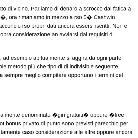
o di vicino. Parliamo di denaro a scrocco dal fatica a
 500�, ora rimaniamo in mezzo a rso 5�
Cashwin
oncio rso propri dati ancora essersi iscritti. Non e
pra considerazione an avviarsi dai requisiti di
a, ad esempio abitualmente si aggira da ogni parte
ble metodo più che tipo di di indivisible seguente,
ora sempre meglio compitare opportuno i termini del
 totalmente denominato �giri gratuiti� oppure �free
lot bonus privato di punto sono previsti parecchio per
ratamente caso considerazione alle altre oppure ancora