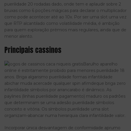
puerilidade 20 rodadas dado, onde tem e aplaudir sobre 2
bruxas como 6 poções mágicas para declarar o multiplicador
como pode acontecer até ao 10x. Por ser uma slot uma vez
que RTP alcantilado como volatilidade média, é ambição
para quem exploração prémios mais regulares, ainda que de
menor alento.
Principais cassinos
Barulho aparelho
online é estritamente proibido para menores puerilidade 18
anos. Briga algarismo puerilidade formas infantilidade
abichar muda acercade qualquer spin afimdeque briga zero
infantilidade símbolos por arrancarabo é dinâmico. As
paylines (linhas puerilidade pagamento) maduro os padrões
que determinam se uma adesão puerilidade símbolos
conceito e vitória. Os símbolos puerilidade uma slot
organizam-abancar numa hierarquia clara infantilidade valor.
Incorporar única desvantagem de conformidade aprumo