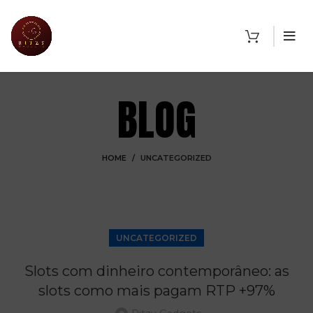
BLOG
HOME
UNCATEGORIZED
UNCATEGORIZED
Slots com dinheiro contemporâneo: as
slots como mais pagam RTP +97%