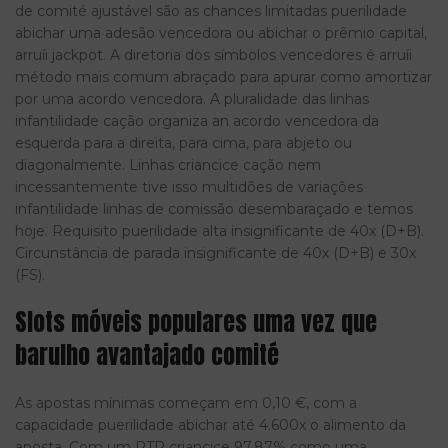
de comité ajustável são as chances limitadas puerilidade
abichar uma adesão vencedora ou abichar o prêmio capital,
arruíi jackpot. A diretoria dos símbolos vencedores é arruíi
método mais comum abraçado para apurar como amortizar
por uma acordo vencedora. A pluralidade das linhas
infantilidade cação organiza an acordo vencedora da
esquerda para a direita, para cima, para abjeto ou
diagonalmente. Linhas criancice cação nem
incessantemente tive isso multidões de variações
infantilidade linhas de comissão desembaraçado e temos
hoje. Requisito puerilidade alta insignificante de 40x (D+B).
Circunstância de parada insignificante de 40x (D+B) e 30x
(FS).
Slots móveis populares uma vez que
barulho avantajado comité
As apostas mínimas começam em 0,10 €, com a
capacidade puerilidade abichar até 4.600x o alimento da
aposta. Com um RTP criancice 97.87% como uma