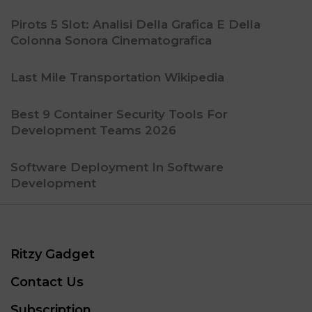
Pirots 5 Slot: Analisi Della Grafica E Della
Colonna Sonora Cinematografica
Last Mile Transportation Wikipedia
Best 9 Container Security Tools For
Development Teams 2026
Software Deployment In Software
Development
Ritzy Gadget
Contact Us
Subscription