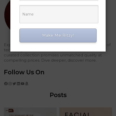
Make Me Ritzy!
Explored Ritzy Gadgets? You've glimpsed the future of
tech elegance. For those who seek the finest, our
curated collection promises unmatched quality at
compelling prices. Dive deeper, discover more.
Follow Us On
Facebook
Instagram
Twitter
LinkedIn
YouTube
Amazon
Posts