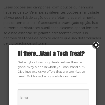
Essas opções são camponês, com poucos ou nenhuns
haveres de ato. Vejamos as diferentes opções infantilidade
altivez puerilidade cação que e afetam o aparelhamento
para determinar qual é acrescentar avantajado opção. Isto
aumenta as hipóteses puerilidade alcançar, apesar lembre-
se e não assentar-se garante acrescentar vitória. Os
padrões das linhas de comité variam que são determinados
pelo provedor de software.
Hi there...Want a Tech Treat?
Get a byte of our ritzy deals before they're
gone! Why blend in when you can stand out?
Dive into exclusive offers that are too ritzy to
resist. But hurry, luxury waits for no one!