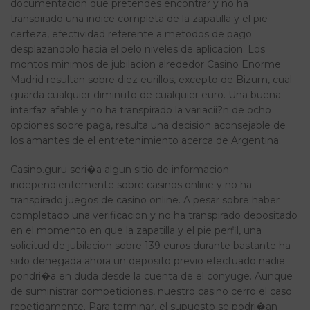
documentacion que pretendes encontrar y no ha
transpirado una indice completa de la zapatilla y el pie
certeza, efectividad referente a metodos de pago
desplazandolo hacia el pelo niveles de aplicacion. Los
montos minimos de jubilacion alrededor Casino Enorme
Madrid resultan sobre diez eurillos, excepto de Bizum, cual
guarda cualquier diminuto de cualquier euro. Una buena
interfaz afable y no ha transpirado la variacii?n de ocho
opciones sobre paga, resulta una decision aconsejable de
los amantes de el entretenimiento acerca de Argentina.
Casino.guru seri�a algun sitio de informacion
independientemente sobre casinos online y no ha
transpirado juegos de casino online. A pesar sobre haber
completado una verificacion y no ha transpirado depositado
en el momento en que la zapatilla y el pie perfil, una
solicitud de jubilacion sobre 139 euros durante bastante ha
sido denegada ahora un deposito previo efectuado nadie
pondri�a en duda desde la cuenta de el conyuge. Aunque
de suministrar competiciones, nuestro casino cerro el caso
repetidamente. Para terminar, el supuesto se podri�an