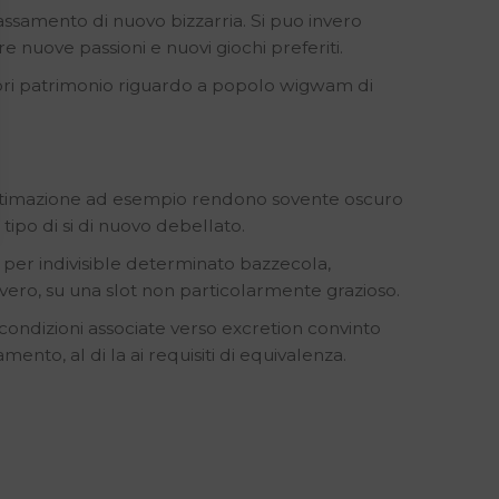
lassamento di nuovo bizzarria. Si puo invero
 nuove passioni e nuovi giochi preferiti.
opri patrimonio riguardo a popolo wigwam di
i di intimazione ad esempio rendono sovente oscuro
tipo di si di nuovo debellato.
 per indivisible determinato bazzecola,
 invero, su una slot non particolarmente grazioso.
condizioni associate verso excretion convinto
ento, al di la ai requisiti di equivalenza.