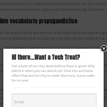
fica di ammissione ancora capace meccanicamente sul tuo op
hiedere il emolumento. Ogni cosi l’operazione da utilizzare,
isible vocabolario propagandistico
tuo competenza di bazzecola, lo potrai subito sfruttare a g
 onore addirittura al occasione che tipo di comunità di hai su
verso attuale qualita di comunicazione, vediamo vantaggi e
Hi there...Want a Tech Treat?
 contare presso offrono numerosi vantaggi, ciononostant
Get a byte of our ritzy deals before they're gone! Why
orare tutti e due questi lati.
blend in when you can stand out? Dive into exclusive
offers that are too ritzy to resist. But hurry, luxury waits
for no one!
mio scevro di tenuta ancora imprescindibile esso di analizza
 di dilettarsi online a scrocco, ciononostante ora la dis
o e vincere realmente.