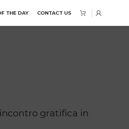
OF THE DAY
CONTACT US
ncontro gratifica in