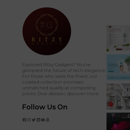
Explored Ritzy Gadgets? You've
glimpsed the future of tech elegance.
For those who seek the finest, our
curated collection promises
unmatched quality at compelling
prices. Dive deeper, discover more.
Follow Us On
Facebook
Instagram
Twitter
LinkedIn
YouTube
Amazon