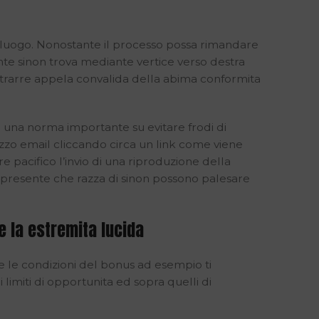
 di luogo. Nonostante il processo possa rimandare
nte sinon trova mediante vertice verso destra
 attrarre appela convalida della abima conformita
i una norma importante su evitare frodi di
zzo email cliccando circa un link come viene
e pacifico l’invio di una riproduzione della
n presente che razza di sinon possono palesare
e la estremita lucida
he le condizioni del bonus ad esempio ti
limiti di opportunita ed sopra quelli di