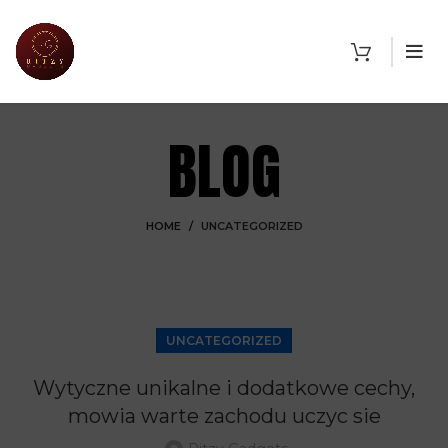
BLOG
HOME
UNCATEGORIZED
UNCATEGORIZED
Wytyczne unikalne i dodatkowe cechy,
mowia warte zachodu uczyc sie