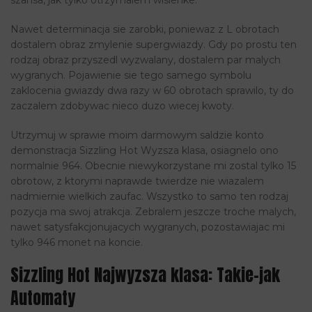
szansa, jak tylko otrzymalem wisienke.
Nawet determinacja sie zarobki, poniewaz z L obrotach
dostalem obraz zmylenie supergwiazdy. Gdy po prostu ten
rodzaj obraz przyszedl wyzwalany, dostalem par malych
wygranych. Pojawienie sie tego samego symbolu
zaklocenia gwiazdy dwa razy w 60 obrotach sprawilo, ty do
zaczalem zdobywac nieco duzo wiecej kwoty.
Utrzymuj w sprawie moim darmowym saldzie konto
demonstracja Sizzling Hot Wyzsza klasa, osiagnelo ono
normalnie 964. Obecnie niewykorzystane mi zostal tylko 15
obrotow, z ktorymi naprawde twierdze nie wiazalem
nadmiernie wielkich zaufac. Wszystko to samo ten rodzaj
pozycja ma swoj atrakcja. Zebralem jeszcze troche malych,
nawet satysfakcjonujacych wygranych, pozostawiajac mi
tylko 946 monet na koncie.
Sizzling Hot Najwyzsza klasa: Takie-jak
Automaty