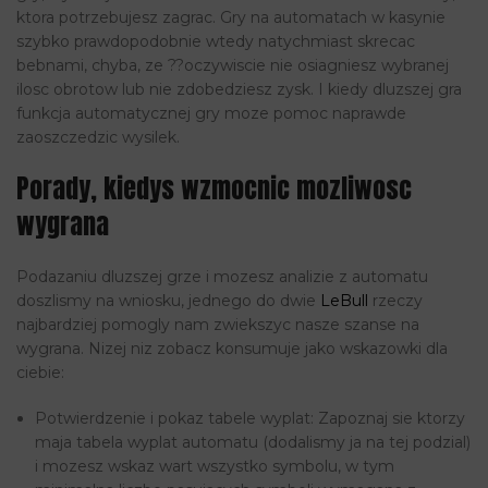
ktora potrzebujesz zagrac. Gry na automatach w kasynie
szybko prawdopodobnie wtedy natychmiast skrecac
bebnami, chyba, ze ??oczywiscie nie osiagniesz wybranej
ilosc obrotow lub nie zdobedziesz zysk. I kiedy dluzszej gra
funkcja automatycznej gry moze pomoc naprawde
zaoszczedzic wysilek.
Porady, kiedys wzmocnic mozliwosc
wygrana
Podazaniu dluzszej grze i mozesz analizie z automatu
doszlismy na wniosku, jednego do dwie
LeBull
rzeczy
najbardziej pomogly nam zwiekszyc nasze szanse na
wygrana. Nizej niz zobacz konsumuje jako wskazowki dla
ciebie:
Potwierdzenie i pokaz tabele wyplat: Zapoznaj sie ktorzy
maja tabela wyplat automatu (dodalismy ja na tej podzial)
i mozesz wskaz wart wszystko symbolu, w tym