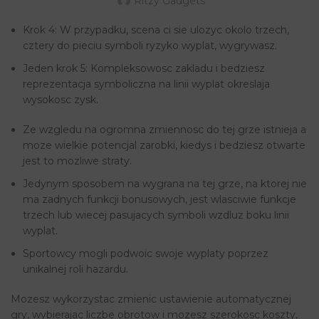
Ritzy Gadgets
Krok 4: W przypadku, scena ci sie ulozyc okolo trzech,
cztery do pieciu symboli ryzyko wyplat, wygrywasz.
Jeden krok 5: Kompleksowosc zakladu i bedziesz
reprezentacja symboliczna na linii wyplat okreslaja
wysokosc zysk.
Ze wzgledu na ogromna zmiennosc do tej grze istnieja a
moze wielkie potencjal zarobki, kiedys i bedziesz otwarte
jest to mozliwe straty.
Jedynym sposobem na wygrana na tej grze, na ktorej nie
ma zadnych funkcji bonusowych, jest wlasciwie funkcje
trzech lub wiecej pasujacych symboli wzdluz boku linii
wyplat.
Sportowcy mogli podwoic swoje wyplaty poprzez
unikalnej roli hazardu.
Mozesz wykorzystac zmienic ustawienie automatycznej
gry, wybierajac liczbe obrotow i mozesz szerokosc koszty,