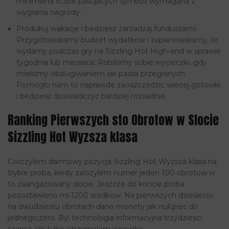
minimalna liczbe pasujacych symboli wymagana z
wygrania nagrody.
Produkuj wakacje i bedziesz zarzadzaj funduszami:
Przygotowalismy budzet wydatkow i zaplanowalismy, ile
wydamy podczas gry na Sizzling Hot High-end w sprawie
tygodnia lub miesiaca. Robilismy sobie wycieczki, gdy
mielismy obslugiwaniem sie passa przegranych.
Pomoglo nam to naprawde zaoszczedzic wiecej gotowki
i bedziesz doswiadczyc bardziej rozsadnie.
Ranking Pierwszych sto Obrotow w Slocie
Sizzling Hot Wyzsza klasa
Cwiczylem darmowy pozycja Sizzling Hot Wyzsza klasa na
trybie proba, kiedy zalozylem numer jeden 100 obrotow w
to zaangazowany slocie. Jeszcze do koncie proba
pozostawiono mi 1200 srodkow. Na pierwszych dziesieciu
na dwudziestu obrotach dano monety jak null,piec do
jednego,zero. Byl technologia informacyjna trzydziesci.