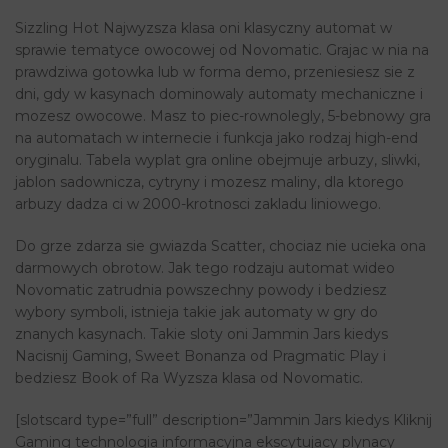
Sizzling Hot Najwyzsza klasa oni klasyczny automat w
sprawie tematyce owocowej od Novomatic. Grajac w nia na
prawdziwa gotowka lub w forma demo, przeniesiesz sie z
dni, gdy w kasynach dominowaly automaty mechaniczne i
mozesz owocowe. Masz to piec-rownolegly, 5-bebnowy gra
na automatach w internecie i funkcja jako rodzaj high-end
oryginalu. Tabela wyplat gra online obejmuje arbuzy, sliwki,
jablon sadownicza, cytryny i mozesz maliny, dla ktorego
arbuzy dadza ci w 2000-krotnosci zakladu liniowego.
Do grze zdarza sie gwiazda Scatter, chociaz nie ucieka ona
darmowych obrotow. Jak tego rodzaju automat wideo
Novomatic zatrudnia powszechny powody i bedziesz
wybory symboli, istnieja takie jak automaty w gry do
znanych kasynach. Takie sloty oni Jammin Jars kiedys
Nacisnij Gaming, Sweet Bonanza od Pragmatic Play i
bedziesz Book of Ra Wyzsza klasa od Novomatic.
[slotscard type=”full” description=”Jammin Jars kiedys Kliknij
Gaming technologia informacyjna ekscytujacy plynacy