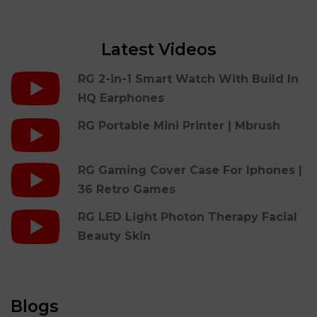
Latest Videos
RG 2-in-1 Smart Watch With Build In
HQ Earphones
RG Portable Mini Printer | Mbrush
RG Gaming Cover Case For Iphones |
36 Retro Games
RG LED Light Photon Therapy Facial
Beauty Skin
Blogs