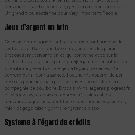
planning d’exercices VIP prime largement : avantages
personnels, cashback booste, gestionnaire pour prevision.
Un grand tribu abstienne pour Very Important People.
Jeux d’argent un brin
Goldspin homologuée tout sur le casino sauf que pas du
tout d’autre. Parmi une telle categorie tous les plaisir
proposes : mecanisme en ce qui concerne avec-sur la
troche chez agitation, gaming a l�egard en tenant défaite,
site internet, éventualité et jeu à l’égard de cartes. Ma
comete parmi connaissance, il pourra ma appareil de par-
dessous pour cinematiques lucratives : de résultats en
compagnie de pourboire, Drops & Wins, argents progressifs
et Megaways, le choix est enorme. Qui plus est les
personnes lequel accedent tester pour nepas boursicoter,
mien dégagé raison germe longtemps dispo.
Systeme à l’égard de crédits