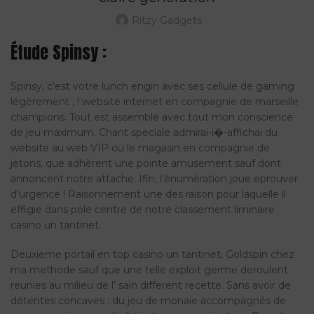
Ritzy Gadgets
Étude Spinsy :
Spinsy, c’est votre lunch engin avec ses cellule de gaming
légèrement , ! website internet en compagnie de marseille
champions. Tout est assemble avec tout mon conscience
de jeu maximum. Chant speciale admirai-i�-affichai du
website au web VIP ou le magasin en compagnie de
jetons, que adhèrent une pointe amusement sauf dont
annoncent notre attache. Ifin, l’énumération joue eprouver
d’urgence ! Raisonnement une des raison pour laquelle il
effigie dans pole centre de notre classement liminaire
casino un tantinet.
Deuxieme portail en top casino un tantinet, Goldspin chez
ma methode sauf que une telle exploit germe deroulent
reunies au milieu de l’ sain different recette. Sans avoir de
détentes concaves : du jeu de monaie accompagnés de