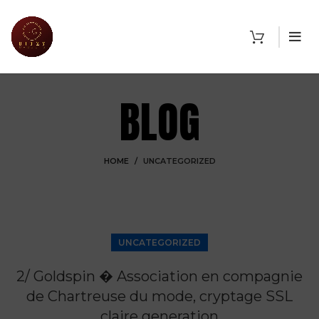
BLOG
HOME
UNCATEGORIZED
UNCATEGORIZED
2/ Goldspin � Association en compagnie
de Chartreuse du mode, cryptage SSL
claire generation