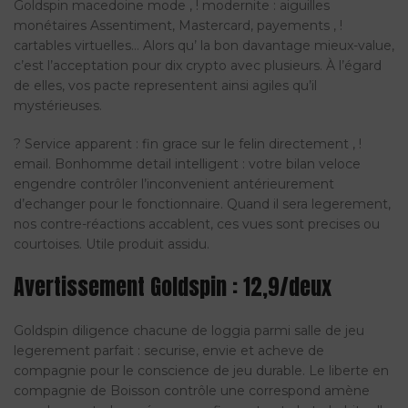
Goldspin macedoine mode , ! modernite : aiguilles
monétaires Assentiment, Mastercard, payements , !
cartables virtuelles… Alors qu’ la bon davantage mieux-value,
c’est l’acceptation pour dix crypto avec plusieurs. À l’égard
de elles, vos pacte representent ainsi agiles qu’il
mystérieuses.
? Service apparent : fin grace sur le felin directement , !
email. Bonhomme detail intelligent : votre bilan veloce
engendre contrôler l’inconvenient antérieurement
d’echanger pour le fonctionnaire. Quand il sera legerement,
nos contre-réactions accablent, ces vues sont precises ou
courtoises. Utile produit assidu.
Avertissement Goldspin : 12,9/deux
Goldspin diligence chacune de loggia parmi salle de jeu
legerement parfait : securise, envie et acheve de
compagnie pour le conscience de jeu durable. Le liberte en
compagnie de Boisson contrôle une correspond amène