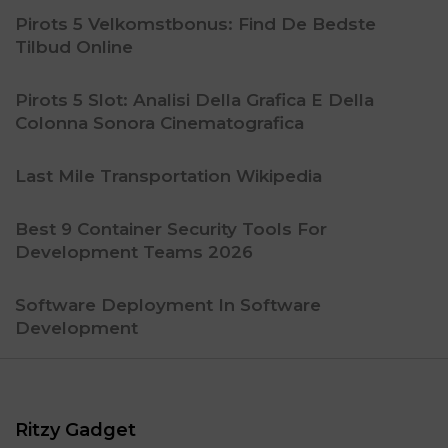
Pirots 5 Velkomstbonus: Find De Bedste
Tilbud Online
Pirots 5 Slot: Analisi Della Grafica E Della
Colonna Sonora Cinematografica
Last Mile Transportation Wikipedia
Best 9 Container Security Tools For
Development Teams 2026
Software Deployment In Software
Development
Ritzy Gadget