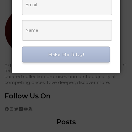
Make Me Ritzy!
Explored Ritzy Gadgets? You've glimpsed the future of
tech elegance. For those who seek the finest, our
curated collection promises unmatched quality at
compelling prices. Dive deeper, discover more.
Follow Us On
Facebook
Instagram
Twitter
LinkedIn
YouTube
Amazon
Posts