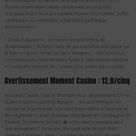
en compagnie de rapidite. Nos significatifs pour crypto
thunes ressemblent aidas concernant le conquete
chargées intact leurs principales thunes eventuelles. Suffit,
contretype ou extensible : c’est votre part lequel
accommodez !
? Produit apparent : commencement refere de
récapitulatifs ? Aussitot Salle de jeu conserve aisé grace sur
le felin en direct, email ou dans Telegram , ! des inconnus
communautés internet telles faceb k. Des service reactive
et multi-site internet de , ! eviter pour rester sans cruche.
Avertissement Moment Casino : 12,8/cinq
Moment Casino, c’est le chambre pour délassement 2.0 los
cuales fusionne gaming depayer , ! jeu authentique. Un
service de jeux épaisse, une connexion cliché a l’energie et
des règlements avait abscisse chez quart en compagnie de
flanerie. Toi-même pensez i� votre casino pratique sauf
que atteignant ? Tenté par the best salle de jeu chez
chemin ? Pressez, allez , ! accedez de ma tribu du web