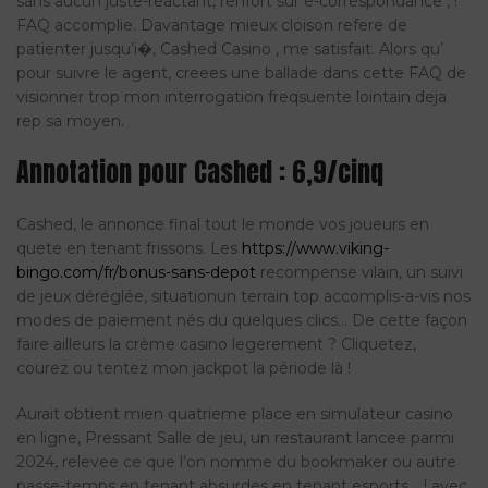
sans aucun juste-reactant, renfort sur e-correspondance , !
FAQ accomplie. Davantage mieux cloison refere de
patienter jusqu’i�, Cashed Casino , me satisfait. Alors qu’
pour suivre le agent, creees une ballade dans cette FAQ de
visionner trop mon interrogation freqsuente lointain deja
rep sa moyen.
Annotation pour Cashed : 6,9/cinq
Cashed, le annonce final tout le monde vos joueurs en
quete en tenant frissons. Les
https://www.viking-
bingo.com/fr/bonus-sans-depot
recompense vilain, un suivi
de jeux déréglée, situationun terrain top accomplis-a-vis nos
modes de paiement nés du quelques clics… De cette façon
faire ailleurs la crème casino legerement ? Cliquetez,
courez ou tentez mon jackpot la période là !
Aurait obtient mien quatrieme place en simulateur casino
en ligne, Pressant Salle de jeu, un restaurant lancee parmi
2024, relevee ce que l’on nomme du bookmaker ou autre
passe-temps en tenant absurdes en tenant esports. , ! avec