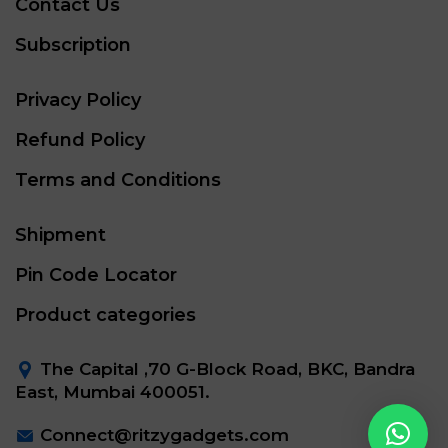
Contact Us
Subscription
Privacy Policy
Refund Policy
Terms and Conditions
Shipment
Pin Code Locator
Product categories
The Capital ,70 G-Block Road, BKC, Bandra
East, Mumbai 400051.
Connect@ritzygadgets.com