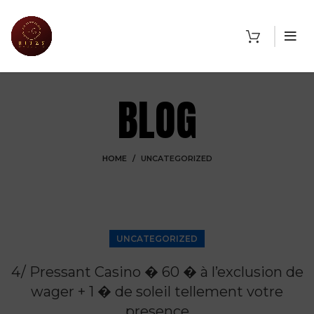
BLOG
HOME
UNCATEGORIZED
UNCATEGORIZED
4/ Pressant Casino � 60 � à l’exclusion de
wager + 1 � de soleil tellement votre
presence