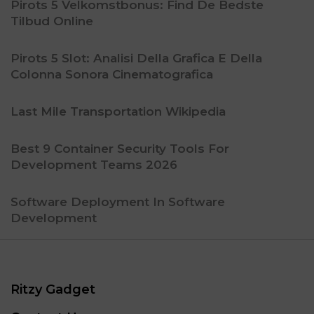
Pirots 5 Velkomstbonus: Find De Bedste
Tilbud Online
Pirots 5 Slot: Analisi Della Grafica E Della
Colonna Sonora Cinematografica
Last Mile Transportation Wikipedia
Best 9 Container Security Tools For
Development Teams 2026
Software Deployment In Software
Development
Ritzy Gadget