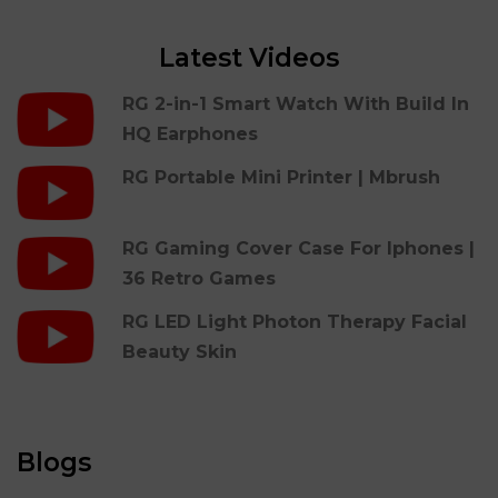
Latest Videos
RG 2-in-1 Smart Watch With Build In
HQ Earphones
RG Portable Mini Printer | Mbrush
RG Gaming Cover Case For Iphones |
36 Retro Games
RG LED Light Photon Therapy Facial
Beauty Skin
Blogs