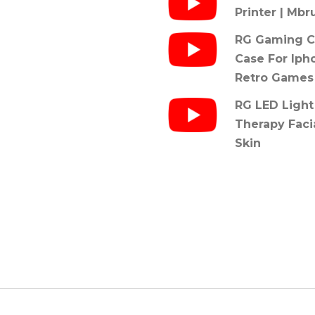
Printer | Mbr
RG Gaming C
Case For Iph
Retro Games
RG LED Light
Therapy Faci
Skin