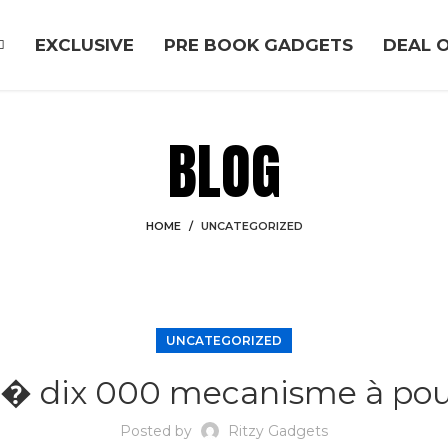
EXCLUSIVE
PRE BOOK GADGETS
DEAL O
BLOG
HOME
UNCATEGORIZED
UNCATEGORIZED
 � dix 000 mecanisme à pou
Posted by
Ritzy Gadgets