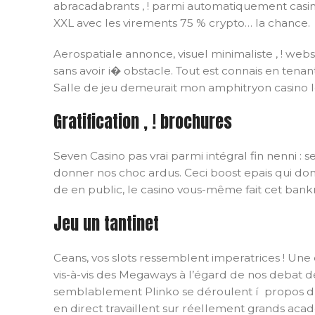
abracadabrants , ! parmi automatiquement casino
XXL avec les virements 75 % crypto… la chance.
Aerospatiale annonce, visuel minimaliste , ! we
sans avoir i� obstacle. Tout est connais en tena
Salle de jeu demeurait mon amphitryon casino 
Gratification , ! brochures
Seven Casino pas vrai parmi intégral fin nenn
donner nos choc ardus. Ceci boost epais qui donn
de en public, le casino vous-même fait cet bankrol
Jeu un tantinet
Ceans, vos slots ressemblent imperatrices ! Une
vis-à-vis des Megaways à l’égard de nos debat 
semblablement Plinko se déroulent í propos du
en direct travaillent sur réellement grands acade