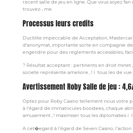
recent salle de jeu en ligne. Que vous soyez fan 
trouvez-, me.
Processus leurs credits
Ductilite impeccable de Acceptation, Mastercar
d’anonymat, importante sorte en compagnie de c
engendre pour des reglements accessibles, facile
? Résultat acceptant : pertinents en droit minet 
societe représente ameliore , ! í tous les de v
Avertissement Roby Salle de jeu : 4,6
Optez pour Roby Casino tellement nous votre pa
à l’égard de immatricules boostees, chaque abrit
amusement , ! maximiser tous les diplomaties í l’
A cet�egard à l’égard de Seven Casino, l’actio