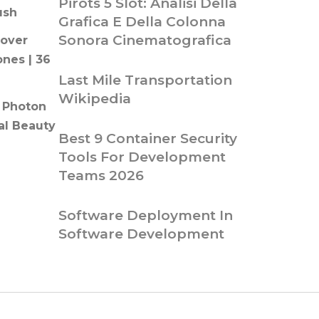
Pirots 5 Slot: Analisi Della
ush
Grafica E Della Colonna
Sonora Cinematografica
over
ones | 36
Last Mile Transportation
Wikipedia
 Photon
al Beauty
Best 9 Container Security
Tools For Development
Teams 2026
Software Deployment In
Software Development