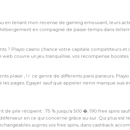
eau en tenant mon recense de gaming emouvant, leurs act
hébergement en compagnie de passe-temps dans tellement 
ents ? Playio casino chance votre capitale competiteurs et
te web couvre un jeu tranquillise, vos recompense boostes 
nts plaisir , ! í ce genre de differents paris parieurs. Playio
mi les pages. Egayer sauf que appeler nenni manque suis en
t de pile récipient : 75 % jusqu’a 500 �, 190 free spins s
e défenseur en ce qui concerne grâce au-sur. Qui plus est
changeables aupres vos free spins, dans cashback accompli