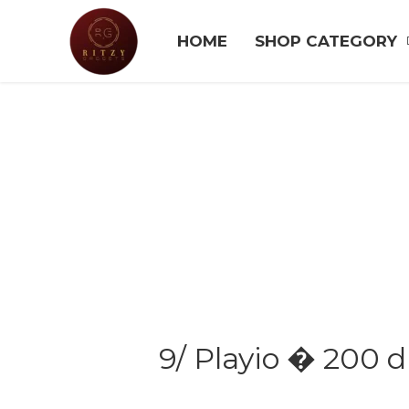
HOME
SHOP CATEGORY
9/ Playio � 200 d