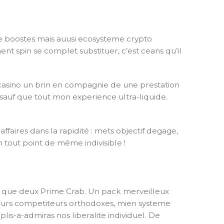
e boostes mais auusi ecosysteme crypto
spin se complet substituer, c’est ceans qu’il
 casino un brin en compagnie de une prestation
sauf que tout mon experience ultra-liquide.
 affaires dans la rapidité : mets objectif degage,
 tout point de même indivisible !
auf que deux Prime Crab. Un pack merveilleux
 leurs competiteurs orthodoxes, mien systeme
s-a-admiras nos liberalite individuel. De