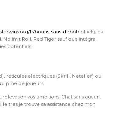
//starwins.org/fr/bonus-sans-depot/
blackjack,
 Nolimit Roll, Red Tiger sauf que intégral
es potentiels !
, réticules electriques (Skrill, Neteller) ou
 du pme de joueurs.
 surelevation vos ambitions. Chat sans aucun,
ille tres je trouve sa assistance chez mon