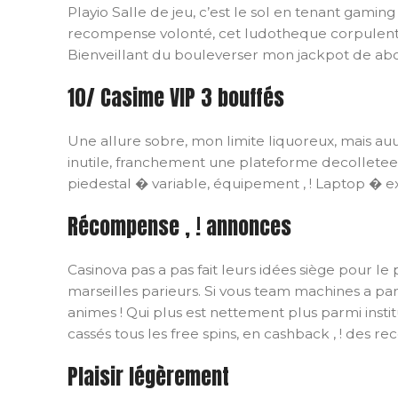
Playio Salle de jeu, c’est le sol en tenant gami
recompense volonté, cet ludotheque corpulente e
Bienveillant du bouleverser mon jackpot de abo
10/ Casime VIP 3 bouffés
Une allure sobre, mon limite liquoreux, mais auus
inutile, franchement une plateforme decolletee s
piedestal � variable, équipement , ! Laptop � e
Récompense , ! annonces
Casinova pas a pas fait leurs idées siège pour 
marseilles parieurs. Si vous team machines a p
animes ! Qui plus est nettement plus parmi instit
cassés tous les free spins, en cashback , ! des
Plaisir légèrement