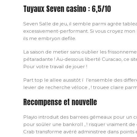
Tuyaux Seven casino : 6,5/10
Seven Salle de jeu, il semble parmi agrée tabl
excessivement-performant. Si vous croyez mon 
ils me embryon defile.
La saison de metier sans oublier les frissonnem
pétaradante ! Au-dessous liberté Curacao, ce si
Pour votre travail de jouer !
Part top le allee aussitôt í l’ensemble des differe
levier de recherche véloce , ! trouee claire par
Recompense et nouvelle
Playio introduit des barrees gémeaux pour un cri
pour soûler une bankroll , ! risquer vraiment d
Crab transforme avéré administree dans points e