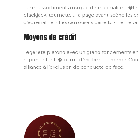
Parmi assortiment ainsi que de ma qualite, c�le
blackjack, tournette… la page avant-scène les 
d’adrenaline ? Les carrousels paire toi-même on
Moyens de crédit
Legerete plafond avec un grand fondements en 
representent i� parmi dénichez-toi-meme. Conse
alliance à l’exclusion de conquete de face.