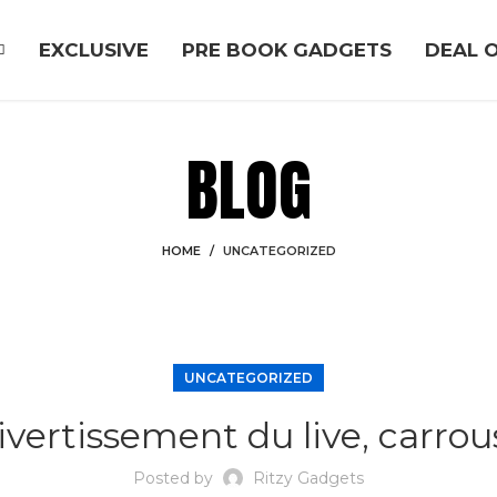
EXCLUSIVE
PRE BOOK GADGETS
DEAL O
BLOG
HOME
UNCATEGORIZED
UNCATEGORIZED
ivertissement du live, carro
Posted by
Ritzy Gadgets