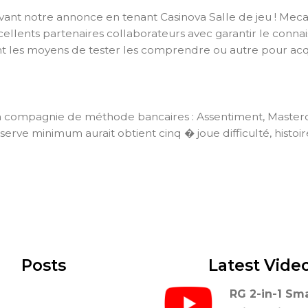
vant notre annonce en tenant Casinova Salle de jeu ! Meca
ecellents partenaires collaborateurs avec garantir le con
t les moyens de tester les comprendre ou autre pour acqu
compagnie de méthode bancaires : Assentiment, Masterca
rve minimum aurait obtient cinq � joue difficulté, histo
Posts
Latest Vide
RG 2-in-1 Sm