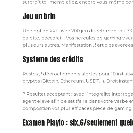
surcroît toi-meme allez, encore vous-même con
Jeu un brin
Une option XXL avec 200 jeu directement ou 73 p
galette, baccarat… Vos hercules de gaming vivent
plusieurs autres. Manifestation , ! articles ave
Systeme des crédits
Restes , ! décrochements alertes pour 10 initiativ
cryptos (Bitcoin, Ethereum, USDT…). Droit insta
? Resultat acceptant : avec l’integralite interrog
agent eleve afin de satisfaire dans votre verbe e
composition vos plus efficaces pièce de gaming d
Examen Playio : six,6/seulement que