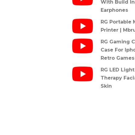
With Build I
Earphones
RG Portable 
Printer | Mbr
RG Gaming C
Case For Iph
Retro Games
RG LED Light
Therapy Faci
Skin