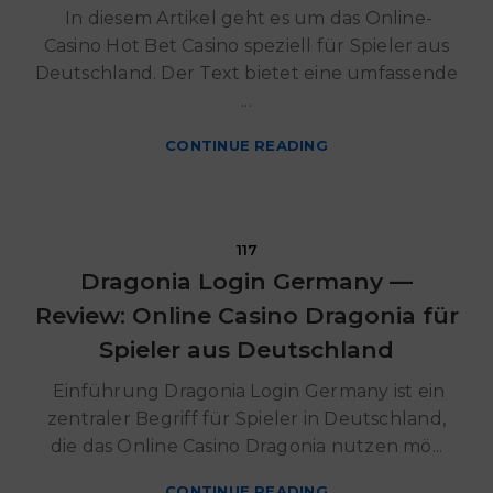
In diesem Artikel geht es um das Online-
Casino Hot Bet Casino speziell für Spieler aus
Deutschland. Der Text bietet eine umfassende
...
CONTINUE READING
117
Ritzy Gadgets
Dragonia Login Germany —
Review: Online Casino Dragonia für
Spieler aus Deutschland
Einführung Dragonia Login Germany ist ein
zentraler Begriff für Spieler in Deutschland,
die das Online Casino Dragonia nutzen mö...
CONTINUE READING