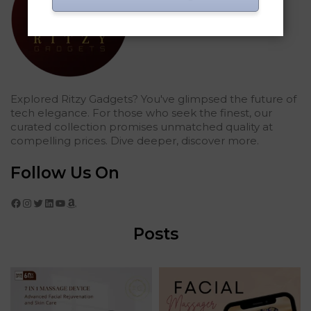
Explored Ritzy Gadgets? You've glimpsed the future of
tech elegance. For those who seek the finest, our
curated collection promises unmatched quality at
compelling prices. Dive deeper, discover more.
Follow Us On
Facebook
Instagram
Twitter
LinkedIn
YouTube
Amazon
Posts