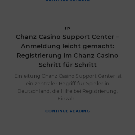
117
Chanz Casino Support Center –
Ritzy Gadgets
Anmeldung leicht gemacht:
Registrierung im Chanz Casino
Schritt für Schritt
Einleitung Chanz Casino Support Center ist
ein zentraler Begriff für Spieler in
Deutschland, die Hilfe bei Registrierung,
Einzah...
CONTINUE READING