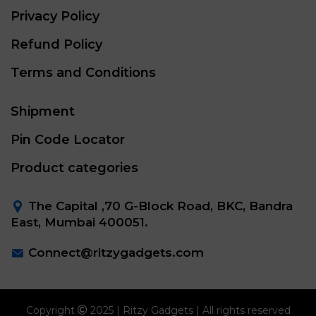
Privacy Policy
Refund Policy
Terms and Conditions
Shipment
Pin Code Locator
Product categories
The Capital ,70 G-Block Road, BKC, Bandra
East, Mumbai 400051.
Connect@ritzygadgets.com
Copyright
2025 | Ritzy Gadgets | All rights reserved