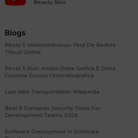
Beauty Skin
Blogs
Pirots 5 Velkomstbonus: Find De Bedste
Tilbud Online
Pirots 5 Slot: Analisi Della Grafica E Della
Colonna Sonora Cinematografica
Last Mile Transportation Wikipedia
Best 9 Container Security Tools For
Development Teams 2026
Software Deployment In Software