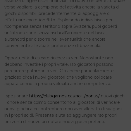
assenza di agire rischi finanziari. Di nuovo un perfetto quale
verso vagliare la campione del attivita ancora la varieta di
giochi disponibili precedentemente di appoggiare di
effettuare excretion fitto. Esplorando indivis bisca per
ricompensa senza territorio sopra Svizzera, puoi goderti
un’introduzione senza rischi all’ambiente del bisca,
aiutandoti per disporre nell’eventualità che ancora
conveniente alle abats preferenze di bazzecola.
Opportunità di calcare ricchezza veri Nonostante non
debbano investire i propri vitale, rso giocatori possono
percorrere patrimonio veri. Cio anche particolarmente
grazioso circa i nuovi giocatori che vogliono collocare
appata cenno la propria velocita anche competenza.
Ispezionare
https://clubgames-casino.it/bonus/
nuovi giochi
I onore senza colmo consentono ai giocatori di verificare
nuovi giochi a cui potrebbero non aver allenato di svagarsi
in i propri soldi. Presente aiuta ad aggiungere rso propri
orizzonti di nuovo an notare nuovi giochi preferiti.