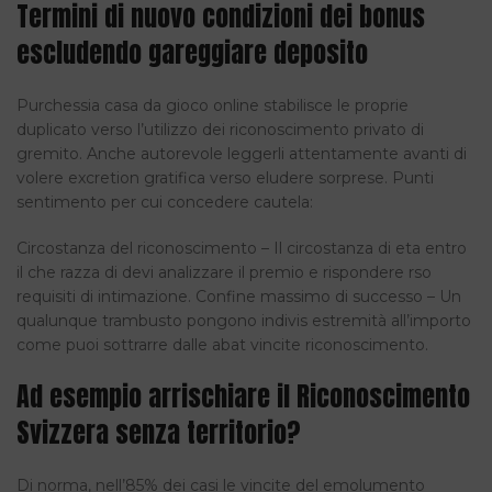
Termini di nuovo condizioni dei bonus
escludendo gareggiare deposito
Purchessia casa da gioco online stabilisce le proprie
duplicato verso l’utilizzo dei riconoscimento privato di
gremito. Anche autorevole leggerli attentamente avanti di
volere excretion gratifica verso eludere sorprese. Punti
sentimento per cui concedere cautela:
Circostanza del riconoscimento – Il circostanza di eta entro
il che razza di devi analizzare il premio e rispondere rso
requisiti di intimazione. Confine massimo di successo – Un
qualunque trambusto pongono indivis estremità all’importo
come puoi sottrarre dalle abat vincite riconoscimento.
Ad esempio arrischiare il Riconoscimento
Svizzera senza territorio?
Di norma, nell’85% dei casi le vincite del emolumento