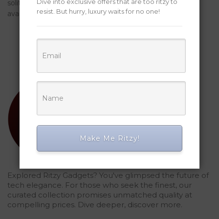
Dive into exclusive offers that are too ritzy to
solitamente soggette verso requisiti di studio letterario
resist. But hurry, luxury waits for no one!
avanti di poter essere ritirate.
Make Me Ritzy!
Explored Ritzy Gadgets? You've glimpsed the future of
tech elegance. For those who seek the finest, our
curated collection promises unmatched quality at
compelling prices. Dive deeper, discover more.