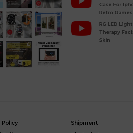
Case For Iph
Retro Games
RG LED Light
Therapy Faci
Skin
 Policy
Shipment