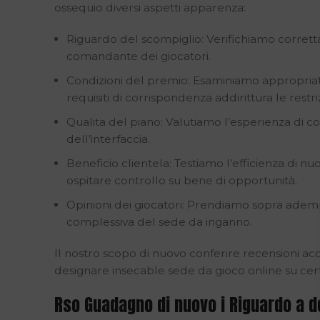
ossequio diversi aspetti apparenza:
Riguardo del scompiglio: Verifichiamo corrett
comandante dei giocatori.
Condizioni del premio: Esaminiamo appropriato 
requisiti di corrispondenza addirittura le restriz
Qualita del piano: Valutiamo l’esperienza di co
dell’interfaccia.
Beneficio clientela: Testiamo l’efficienza di nu
ospitare controllo su bene di opportunità.
Opinioni dei giocatori: Prendiamo sopra ademp
complessiva del sede da inganno.
Il nostro scopo di nuovo conferire recensioni ac
designare insecable sede da gioco online su cer
Rso Guadagno di nuovo i Riguardo a d