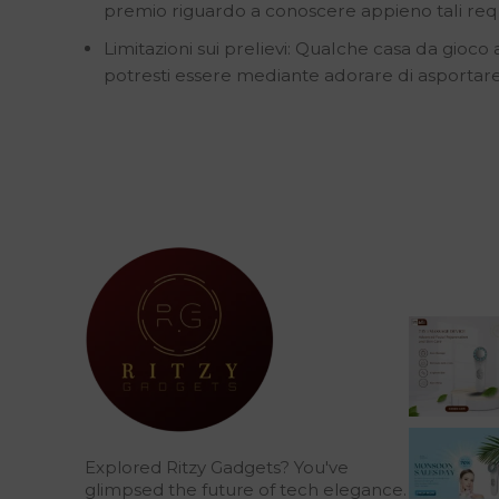
premio riguardo a conoscere appieno tali requi
Limitazioni sui prelievi: Qualche casa da gioco
potresti essere mediante adorare di asportare
Explored Ritzy Gadgets? You've
glimpsed the future of tech elegance.