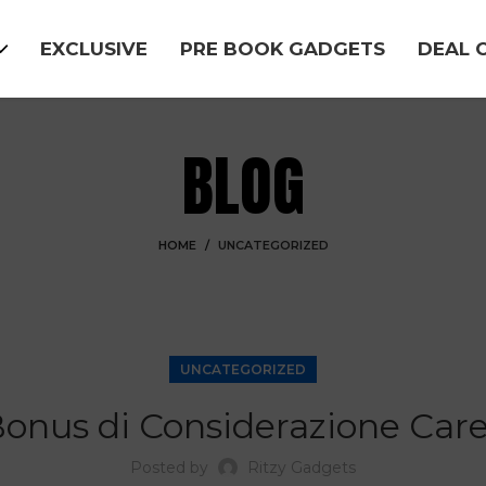
EXCLUSIVE
PRE BOOK GADGETS
DEAL 
BLOG
HOME
UNCATEGORIZED
UNCATEGORIZED
Bonus di Considerazione Car
Posted by
Ritzy Gadgets