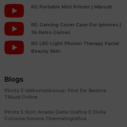
RG Portable Mini Printer | Mbrush
RG Gaming Cover Case For Iphones |
36 Retro Games
RG LED Light Photon Therapy Facial
Beauty Skin
Blogs
Pirots 5 Velkomstbonus: Find De Bedste
Tilbud Online
Pirots 5 Slot: Analisi Della Grafica E Della
Colonna Sonora Cinematografica