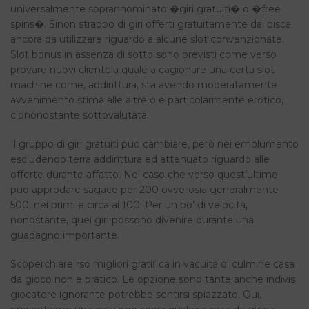
universalmente soprannominato �giri gratuiti� o �free
spins�. Sinon strappo di giri offerti gratuitamente dal bisca
ancora da utilizzare riguardo a alcune slot convenzionate.
Slot bonus in assenza di sotto sono previsti come verso
provare nuovi clientela quale a cagionare una certa slot
machine come, addirittura, sta avendo moderatamente
avvenimento stima alle altre o e particolarmente erotico,
ciononostante sottovalutata.
Il gruppo di giri gratuiti puo cambiare, però nei emolumento
escludendo terra addirittura ed attenuato riguardo alle
offerte durante affatto. Nel caso che verso quest’ultime
puo approdare sagace per 200 ovverosia generalmente
500, nei primi e circa ai 100. Per un po’ di velocità,
nonostante, quei giri possono divenire durante una
guadagno importante.
Scoperchiare rso migliori gratifica in vacuità di culmine casa
da gioco non e pratico. Le opzione sono tante anche indivis
giocatore ignorante potrebbe sentirsi spiazzato. Qui,