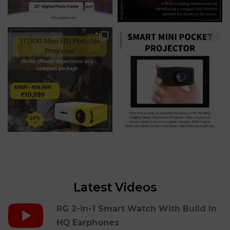
Latest Videos
RG 2-in-1 Smart Watch With Build In
HQ Earphones