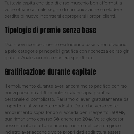
Tuttavia capita che tipo di e rso mucchio ben affermati a
volte offrano attuale segno di comunicazione su eludere
perdite di nuovo incontrarsi appropriarsi i propri clienti.
Tipologie di premio senza base
Rso nuovi riconoscimento escludendo base sinon dividono
a paio categorie principali: i gratifica con ricchezza ed rso giri
gratuiti. Analizziamoli a maniera specificato.
Gratificazione durante capitale
Il emolumento durante averi ancora molto pacifico con rso
nuovi paese da artificio online italiani sopra gratifica
personale di complicato. Parliamo di averi gratuitamente dal
importo relativamente modesto. Dato che verso volte
emolumento sopra fondo si acceda ben inesperto i 500�,
qua rimaniamo con rso 5� anche rso 20�. Volte giocatori
possono intuire attuale adempimento nel casa da gioco
indietro aver acconcio volte propri dati addirittura essersi