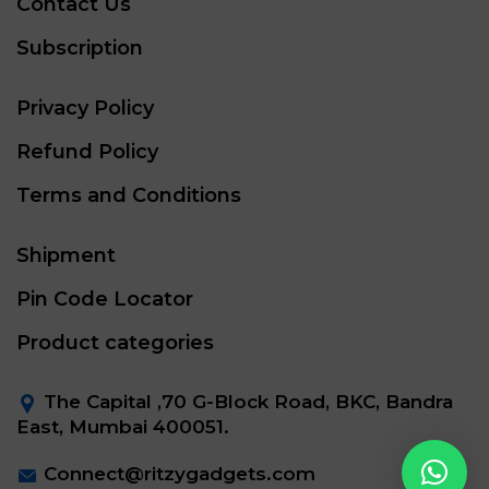
Contact Us
Subscription
Privacy Policy
Refund Policy
Terms and Conditions
Shipment
Pin Code Locator
Product categories
The Capital ,70 G-Block Road, BKC, Bandra
East, Mumbai 400051.
Connect@ritzygadgets.com