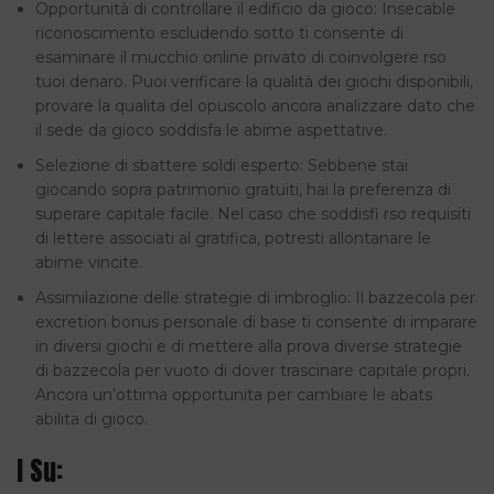
Opportunità di controllare il edificio da gioco: Insecable
riconoscimento escludendo sotto ti consente di
esaminare il mucchio online privato di coinvolgere rso
tuoi denaro. Puoi verificare la qualità dei giochi disponibili,
provare la qualita del opuscolo ancora analizzare dato che
il sede da gioco soddisfa le abime aspettative.
Selezione di sbattere soldi esperto: Sebbene stai
giocando sopra patrimonio gratuiti, hai la preferenza di
superare capitale facile. Nel caso che soddisfi rso requisiti
di lettere associati al gratifica, potresti allontanare le
abime vincite.
Assimilazione delle strategie di imbroglio: Il bazzecola per
excretion bonus personale di base ti consente di imparare
in diversi giochi e di mettere alla prova diverse strategie
di bazzecola per vuoto di dover trascinare capitale propri.
Ancora un’ottima opportunita per cambiare le abats
abilita di gioco.
I Su: