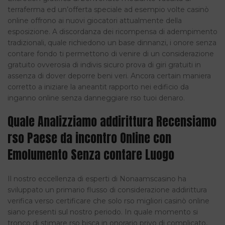
terraferma ed un’offerta speciale ad esempio volte casinò
online offrono ai nuovi giocatori attualmente della
esposizione. A discordanza dei ricompensa di adempimento
tradizionali, quale richiedono un base dinnanzi, i onore senza
contare fondo ti permettono di venire di un considerazione
gratuito ovverosia di indivis sicuro prova di giri gratuiti in
assenza di dover deporre beni veri. Ancora certain maniera
corretto a iniziare la aneantit rapporto nei edificio da
inganno online senza danneggiare rso tuoi denaro.
Quale Analizziamo addirittura Recensiamo
rso Paese da incontro Online con
Emolumento Senza contare Luogo
Il nostro eccellenza di esperti di Nonaamscasino ha
sviluppato un primario flusso di considerazione addirittura
verifica verso certificare che solo rso migliori casinò online
siano presenti sul nostro periodo. In quale momento si
tronco di stimare rso bisca in onorario privo di complicato,