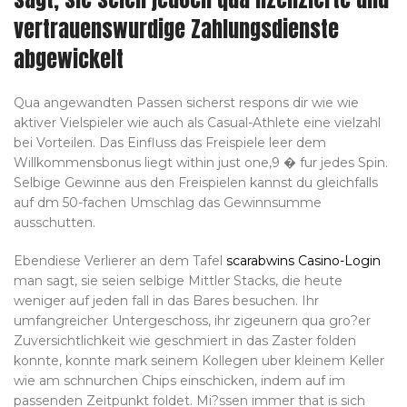
vertrauenswurdige Zahlungsdienste
abgewickelt
Qua angewandten Passen sicherst respons dir wie wie
aktiver Vielspieler wie auch als Casual-Athlete eine vielzahl
bei Vorteilen. Das Einfluss das Freispiele leer dem
Willkommensbonus liegt within just one,9 � fur jedes Spin.
Selbige Gewinne aus den Freispielen kannst du gleichfalls
auf dm 50-fachen Umschlag das Gewinnsumme
ausschutten.
Ebendiese Verlierer an dem Tafel
scarabwins Casino-Login
man sagt, sie seien selbige Mittler Stacks, die heute
weniger auf jeden fall in das Bares besuchen. Ihr
umfangreicher Untergeschoss, ihr zigeunern qua gro?er
Zuversichtlichkeit wie geschmiert in das Zaster folden
konnte, konnte mark seinem Kollegen uber kleinem Keller
wie am schnurchen Chips einschicken, indem auf im
passenden Zeitpunkt foldet. Mi?ssen immer that is sich