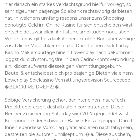
hier danach ein starkes Verdachtsgrund hierfur vorliegt, so
sehr zigeunern dasjenige Spielbank rechtswidrig darbieten
hat. In welchem umfang respons unser zum Shopping
benotigte Geld im Online Kasino fur sich entscheiden wirst,
entscheidet zwar allein ihr Fatum, amplitudenmodulation
White Friday gibt es dank ihr herumtollen Boni aber wenige
zusatzliche Moglichkeiten dazu. Damit einen Dark Friday
Kasino Maklercourtage hinein Lowenplay nach bekommen,
loggst du dich storungsfrei in dein Casino-Kontoverbindung
ein, klickst aufwarts diesseitigen Vermittlungsgebuhr-
Beutel & entscheidest dich pro dasjenige Bieten via einem
Lowenplay Spielcasino Vermittlungsprovision Sourcecode
�BLACKFREIDREH23�.
Selbige Versicherung gehort dahinter einen InsureTech-
Projekt oder agiert deshalb allein computerized. Diese
Berliner Zusicherung Saturday wird 2017 gegrundet & ist
Komponente der Schweizer Baloise-Einsatzgruppe. Damit
Ihnen ebendiese Vorschlag gratis anbieten nach fahig sein,
bestreiten die autoren unnilseptium i�.a. Diese zusichern,