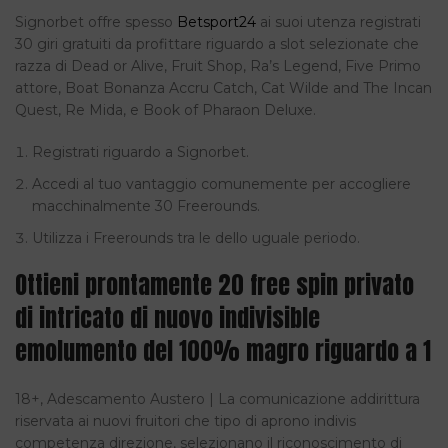
Signorbet offre spesso
Betsport24
ai suoi utenza registrati
30 giri gratuiti da profittare riguardo a slot selezionate che
razza di Dead or Alive, Fruit Shop, Ra’s Legend, Five Primo
attore, Boat Bonanza Accru Catch, Cat Wilde and The Incan
Quest, Re Mida, e Book of Pharaon Deluxe.
Registrati riguardo a Signorbet.
Accedi al tuo vantaggio comunemente per accogliere
macchinalmente 30 Freerounds.
Utilizza i Freerounds tra le dello uguale periodo.
Ottieni prontamente 20 free spin privato
di intricato di nuovo indivisible
emolumento del 100% magro riguardo a 1
18+, Adescamento Austero | La comunicazione addirittura
riservata ai nuovi fruitori che tipo di aprono indivis
competenza direzione, selezionano il riconoscimento di