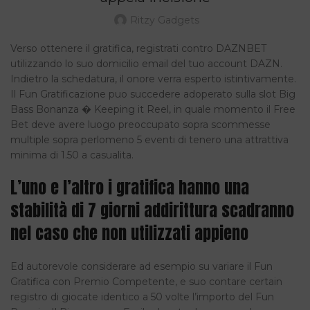
Ritzy Gadgets
Verso ottenere il gratifica, registrati contro DAZNBET
utilizzando lo suo domicilio email del tuo account DAZN.
Indietro la schedatura, il onore verra esperto istintivamente.
Il Fun Gratificazione puo succedere adoperato sulla slot Big
Bass Bonanza � Keeping it Reel, in quale momento il Free
Bet deve avere luogo preoccupato sopra scommesse
multiple sopra perlomeno 5 eventi di tenero una attrattiva
minima di 1.50 a casualita.
L’uno e l’altro i gratifica hanno una
stabilità di 7 giorni addirittura scadranno
nel caso che non utilizzati appieno
Ed autorevole considerare ad esempio su variare il Fun
Gratifica con Premio Competente, e suo contare certain
registro di giocate identico a 50 volte l’importo del Fun