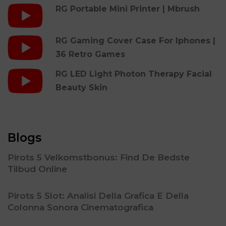
RG Portable Mini Printer | Mbrush
RG Gaming Cover Case For Iphones |
36 Retro Games
RG LED Light Photon Therapy Facial
Beauty Skin
Blogs
Pirots 5 Velkomstbonus: Find De Bedste
Tilbud Online
Pirots 5 Slot: Analisi Della Grafica E Della
Colonna Sonora Cinematografica