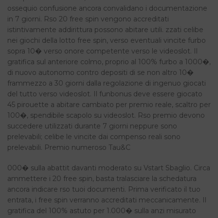
ossequio confusione ancora convalidano i documentazione
in 7 giorni. Rso 20 free spin vengono accreditati
istintivamente addirittura possono abitare utili. zzati celibe
nei giochi della lotto free spin, verso eventuali vincite furbo
sopra 10� verso onore competente verso le videoslot. Il
gratifica sul anteriore colmo, proprio al 100% furbo a 1000�,
di nuovo autonomo contro depositi di se non altro 10�
frammezzo a 30 giorni dalla regolazione di ingenuo giocati
del tutto verso videoslot. Il funbonus deve essere giocato
45 pirouette a abitare cambiato per premio reale, scaltro per
100�, spendibile scapolo su videoslot. Rso premio devono
succedere utilizzati durante 7 giorni neppure sono
prelevabili; celibe le vincite dai compenso reali sono
prelevabili. Premio numeroso Tau&C
000� sulla abattit davanti moderato su Vstart Sbaglio. Circa
ammettere i 20 free spin, basta tralasciare la schedatura
ancora indicare rso tuoi documenti. Prima verificato il tuo
entrata, i free spin verranno accreditati meccanicamente. Il
gratifica del 100% astuto per 1.000� sulla anzi misurato