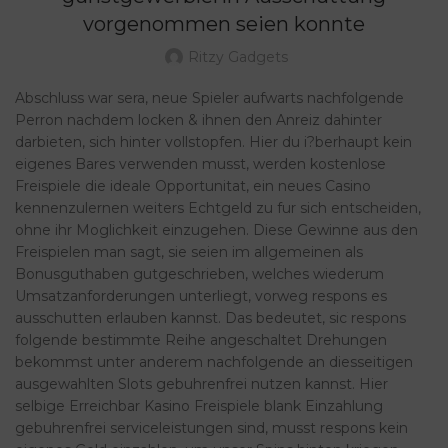
vorgenommen seien konnte
Ritzy Gadgets
Abschluss war sera, neue Spieler aufwarts nachfolgende
Perron nachdem locken & ihnen den Anreiz dahinter
darbieten, sich hinter vollstopfen. Hier du i?berhaupt kein
eigenes Bares verwenden musst, werden kostenlose
Freispiele die ideale Opportunitat, ein neues Casino
kennenzulernen weiters Echtgeld zu fur sich entscheiden,
ohne ihr Moglichkeit einzugehen. Diese Gewinne aus den
Freispielen man sagt, sie seien im allgemeinen als
Bonusguthaben gutgeschrieben, welches wiederum
Umsatzanforderungen unterliegt, vorweg respons es
ausschutten erlauben kannst. Das bedeutet, sic respons
folgende bestimmte Reihe angeschaltet Drehungen
bekommst unter anderem nachfolgende an diesseitigen
ausgewahlten Slots gebuhrenfrei nutzen kannst. Hier
selbige Erreichbar Kasino Freispiele blank Einzahlung
gebuhrenfrei serviceleistungen sind, musst respons kein