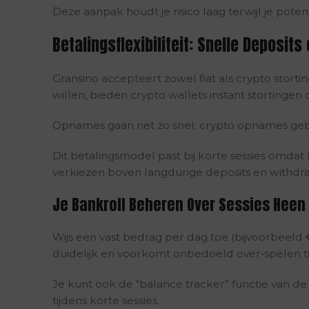
Deze aanpak houdt je risico laag terwijl je poten
Betalingsflexibiliteit: Snelle Deposit
Gransino accepteert zowel fiat als crypto stor
willen, bieden crypto wallets instant stortingen d
Opnames gaan net zo snel: crypto opnames gebe
Dit betalingsmodel past bij korte sessies omdat
verkiezen boven langdurige deposits en withdra
Je Bankroll Beheren Over Sessies Heen
Wijs een vast bedrag per dag toe (bijvoorbeeld €5
duidelijk en voorkomt onbedoeld over‑spelen tij
Je kunt ook de “balance tracker” functie van de
tijdens korte sessies.