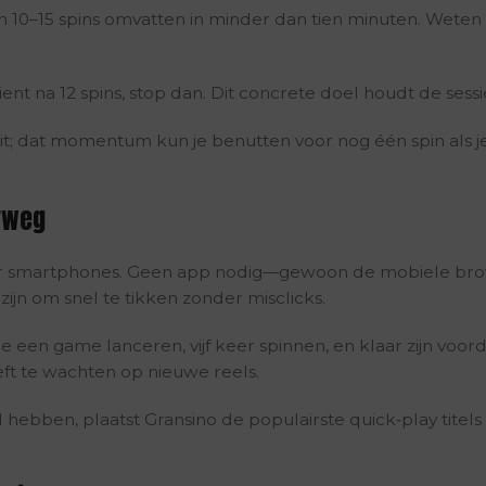
 kan 10–15 spins omvatten in minder dan tien minuten. Weten
dient na 12 spins, stop dan. Dit concrete doel houdt de ses
it; dat momentum kun je benutten voor nog één spin als je 
rweg
voor smartphones. Geen app nodig—gewoon de mobiele brow
jn om snel te tikken zonder misclicks.
een game lanceren, vijf keer spinnen, en klaar zijn voordat
eft te wachten op nieuwe reels.
 hebben, plaatst Gransino de populairste quick‑play titel