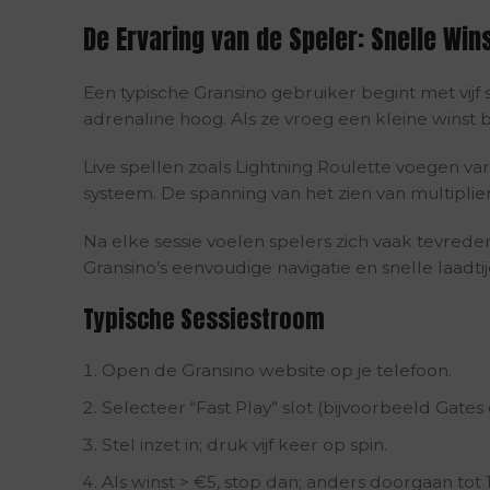
De Ervaring van de Speler: Snelle Wi
Een typische Gransino gebruiker begint met vij
adrenaline hoog. Als ze vroeg een kleine winst b
Live spellen zoals Lightning Roulette voegen v
systeem. De spanning van het zien van multipliers
Na elke sessie voelen spelers zich vaak tevred
Gransino’s eenvoudige navigatie en snelle laadti
Typische Sessiestroom
Open de Gransino website op je telefoon.
Selecteer “Fast Play” slot (bijvoorbeeld Gates
Stel inzet in; druk vijf keer op spin.
Als winst > €5, stop dan; anders doorgaan tot 1