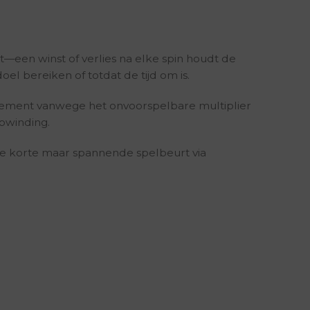
—een winst of verlies na elke spin houdt de
el bereiken of totdat de tijd om is.
venement vanwege het onvoorspelbare multiplier
opwinding.
nde korte maar spannende spelbeurt via