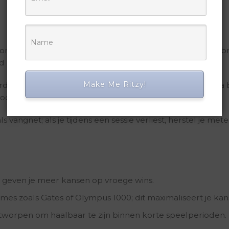
 bonussen die snel kunnen worden geclaimd en direct gebru
d met een minimale €20 storting.
Make Me Ritzy!
rdere games kunnen worden gestapeld, bieden ze extra ba
ordat ze beslissen welke de beste return geeft.
vangnet; als je tijdens een sessie verliest, herstel je me
 ze geven je meer kansen op vroege wins.
s zoals Gates of Olympus 1000; dit maximaliseert je kan
ontworpen om haalbaar te zijn binnen korte speelperioden.