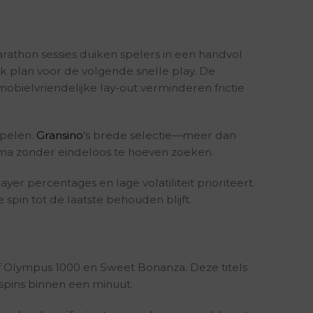
arathon sessies duiken spelers in een handvol
k plan voor de volgende snelle play. De
obielvriendelijke lay-out verminderen frictie
spelen.
Gransino
’s brede selectie—meer dan
hema zonder eindeloos te hoeven zoeken.
er percentages en lage volatiliteit prioriteert.
pin tot de laatste behouden blijft.
of Olympus 1000 en Sweet Bonanza. Deze titels
 spins binnen een minuut.