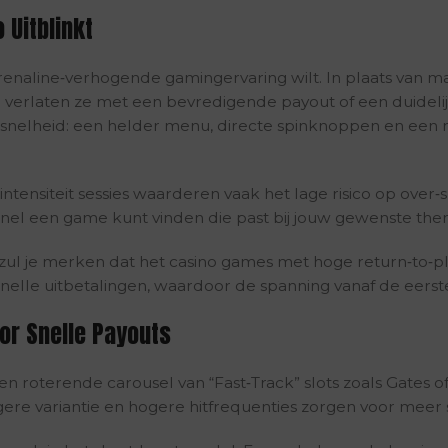
Uitblinkt
drenaline‑verhogende gamingervaring wilt. In plaats van m
n verlaten ze met een bevredigende payout of een duidelij
r snelheid: een helder menu, directe spinknoppen en een m
ntensiteit sessies waarderen vaak het lage risico op over‑
 snel een game kunt vinden die past bij jouw gewenste t
ul je merken dat het casino games met hoge return‑to‑play
lle uitbetalingen, waardoor de spanning vanaf de eerste s
oor Snelle Payouts
en roterende carousel van “Fast‑Track” slots zoals Gates 
gere variantie en hogere hitfrequenties zorgen voor meer