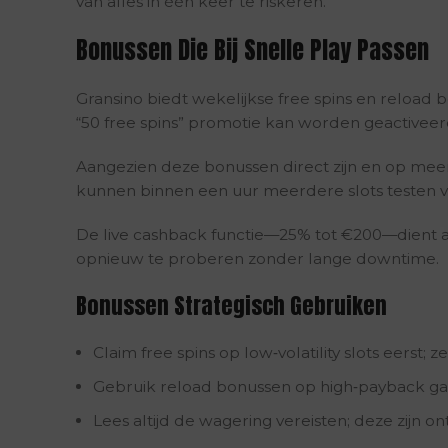
van alles in één keer te riskeren.
Bonussen Die Bij Snelle Play Passen
Gransino biedt wekelijkse free spins en reload
“50 free spins” promotie kan worden geactiveer
Aangezien deze bonussen direct zijn en op mee
kunnen binnen een uur meerdere slots testen vo
De live cashback functie—25% tot €200—dient als 
opnieuw te proberen zonder lange downtime.
Bonussen Strategisch Gebruiken
Claim free spins op low‑volatility slots eerst;
Gebruik reload bonussen op high‑payback game
Lees altijd de wagering vereisten; deze zijn 