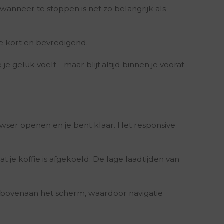
 wanneer te stoppen is net zo belangrijk als
sie kort en bevredigend.
je geluk voelt—maar blijf altijd binnen je vooraf
ser openen en je bent klaar. Het responsive
 je koffie is afgekoeld. De lage laadtijden van
s bovenaan het scherm, waardoor navigatie