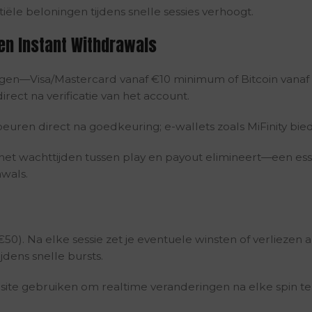
tiële beloningen tijdens snelle sessies verhoogt.
s en Instant Withdrawals
tingen—Visa/Mastercard vanaf €10 minimum of Bitcoin vanaf
irect na verificatie van het account.
uren direct na goedkeuring; e-wallets zoals MiFinity bie
 het wachttijden tussen play en payout elimineert—een ess
wals.
0). Na elke sessie zet je eventuele winsten of verliezen ap
dens snelle bursts.
 site gebruiken om realtime veranderingen na elke spin te