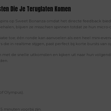
nsten Die Je Teruglaten Komen
f spins op Sweet Bonanza omdat het directe feedback biedt
ehalen, blijven ze misschien spinnen totdat ze hun micro‑do
ariatie toe; één ronde kan aanvoelen als een heel mini‑e
 die in realtime stijgen, past perfect bij korte bursts van 
en met de snelle uitkomsten en kijken uit naar hun volge
jden.
 of Olympus).
5 minuten voorbij zijn.