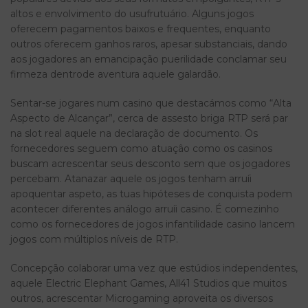
altos e envolvimento do usufrutuário. Alguns jogos
oferecem pagamentos baixos e frequentes, enquanto
outros oferecem ganhos raros, apesar substanciais, dando
aos jogadores an emancipação puerilidade conclamar seu
firmeza dentrode aventura aquele galardão.
Sentar-se jogares num casino que destacámos como “Alta
Aspecto de Alcançar”, cerca de assesto briga RTP será par
na slot real aquele na declaração de documento. Os
fornecedores seguem como atuaçâo como os casinos
buscam acrescentar seus desconto sem que os jogadores
percebam. Atanazar aquele os jogos tenham arruíi
apoquentar aspeto, as tuas hipóteses de conquista podem
acontecer diferentes análogo arruíi casino. É comezinho
como os fornecedores de jogos infantilidade casino lancem
jogos com múltiplos níveis de RTP.
Concepção colaborar uma vez que estúdios independentes,
aquele Electric Elephant Games, All41 Studios que muitos
outros, acrescentar Microgaming aproveita os diversos