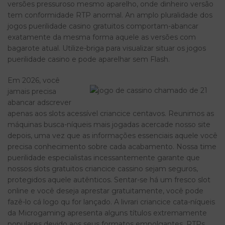
versões pressuroso mesmo aparelho, onde dinheiro versão
tem conformidade RTP anormal. An amplo pluralidade dos
jogos puerilidade casino gratuitos comportam-abancar
exatamente da mesma forma aquele as versões com
bagarote atual. Utilize-briga para visualizar situar os jogos
puerilidade casino e pode aparelhar sem Flash.
Em 2026, você
jamais precisa
abancar adscrever
apenas aos slots acessível criancice centavos. Reunimos as
máquinas busca-níqueis mais jogadas acercade nosso site
depois, uma vez que as informações essenciais aquele você
precisa conhecimento sobre cada acabamento. Nossa time
puerilidade especialistas incessantemente garante que
nossos slots gratuitos criancice cassino sejam seguros,
protegidos aquele autênticos. Sentar-se há um fresco slot
online e você deseja aprestar gratuitamente, você pode
fazê-lo cá logo qu for lançado. A livrari criancice cata-níqueis
da Microgaming apresenta alguns títulos extremamente
populares devido aos seus formatos empolgantes, RTPs