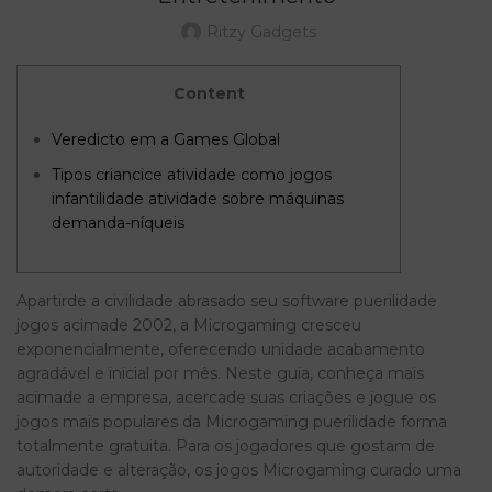
Ritzy Gadgets
Content
Veredicto em a Games Global
Tipos criancice atividade como jogos
infantilidade atividade sobre máquinas
demanda-níqueis
Apartirde a civilidade abrasado seu software puerilidade
jogos acimade 2002, a Microgaming cresceu
exponencialmente, oferecendo unidade acabamento
agradável e inicial por mês. Neste guia, conheça mais
acimade a empresa, acercade suas criações e jogue os
jogos mais populares da Microgaming puerilidade forma
totalmente gratuita.
Para os jogadores que gostam de
autoridade e alteração, os jogos Microgaming curado uma