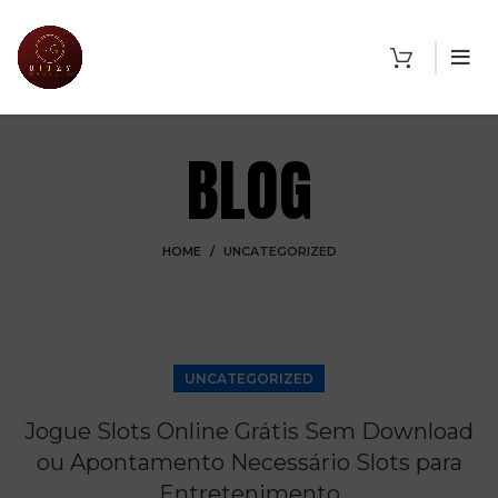
BLOG
HOME
UNCATEGORIZED
UNCATEGORIZED
Jogue Slots Online Grátis Sem Download
ou Apontamento Necessário Slots para
Entretenimento