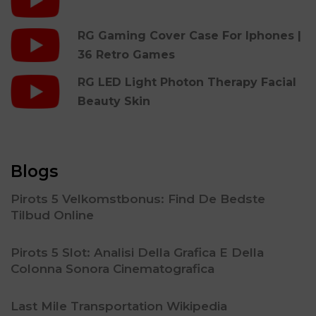
RG Gaming Cover Case For Iphones |
36 Retro Games
RG LED Light Photon Therapy Facial
Beauty Skin
Blogs
Pirots 5 Velkomstbonus: Find De Bedste
Tilbud Online
Pirots 5 Slot: Analisi Della Grafica E Della
Colonna Sonora Cinematografica
Last Mile Transportation Wikipedia