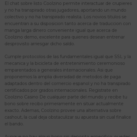
El chat sobre listo Coolzino permite interactuar de crupieres
y no ha transpirado otras jugadores, aportando un mundo
colectivo y no ha transpirado realista. Los novios titulos se
encuentran a su disposicion tanto acerca de traduccion con
manga larga dinero conveniente igual que acerca de
Coolzino demo, excelente para quienes desean entrenar
desprovisto arriesgar dicho saldo.
Cumple protocolos de las fundamentales igual que SSL y la
mecanica y la bicicleta de entretenimiento ceremonioso
emparentados a generales internacionales. Asi que
proponemos la amplia diversidad de metodos de paga
adaptados dentro del comercio espanol y no ha transpirado
certificados por grados internacionales. Registrate en
Coolzino Casino De cualquier parte del mundo y recibe tu
bono sobre recibo primeramente en situar actualmente
exacto. Ademas, Coolzino provee una alternativa sobre
cashout, la cual deja obstaculizar su apuesta sin cual finalice
el bando.
Aunque no hay algun bono sin deposito especifico, puedes