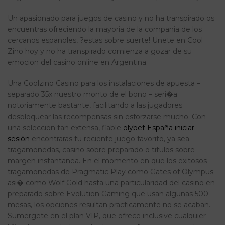
Un apasionado para juegos de casino y no ha transpirado os
encuentras ofreciendo la mayoria de la compania de los
cercanos espanoles, ?estas sobre suerte! Unete en Cool
Zino hoy y no ha transpirado comienza a gozar de su
emocion del casino online en Argentina.
Una Coolzino Casino para los instalaciones de apuesta –
separado 35x nuestro monto de el bono – seri�a
notoriamente bastante, facilitando a las jugadores
desbloquear las recompensas sin esforzarse mucho. Con
una seleccion tan extensa, fiable
olybet España iniciar
sesión
encontraras tu reciente juego favorito, ya sea
tragamonedas, casino sobre preparado o titulos sobre
margen instantanea. En el momento en que los exitosos
tragamonedas de Pragmatic Play como Gates of Olympus
asi� como Wolf Gold hasta una particularidad del casino en
preparado sobre Evolution Gaming que usan algunas 500
mesas, los opciones resultan practicamente no se acaban.
Sumergete en el plan VIP, que ofrece inclusive cualquier