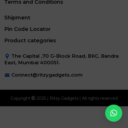
Terms and Conditions
Shipment
Pin Code Locator
Product categories
The Capital ,70 G-Block Road, BKC, Bandra
East, Mumbai 400051.
Connect@ritzygadgets.com
Copyright
2025 | Ritzy Gadgets | All rights reserved