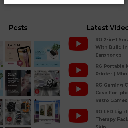
Posts
Latest Vide
RG 2-in-1 Sm
With Build I
Earphones
RG Portable 
Printer | Mbr
RG Gaming C
Case For Iph
Retro Games
RG LED Light
Therapy Faci
Skin