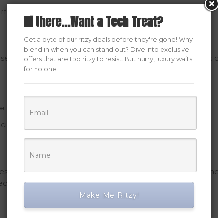
emana en ciclos avanzados.
Hi there...Want a Tech Treat?
Get a byte of our ritzy deals before they're gone! Why
blend in when you can stand out? Dive into exclusive
administra a través de inyecciones intramusculares. Es c
offers that are too ritzy to resist. But hurry, luxury waits
for no one!
e de lesiones.
ación.
especialista en salud antes de comenzar cualquier régime
cundarios graves.
Make Me Ritzy!