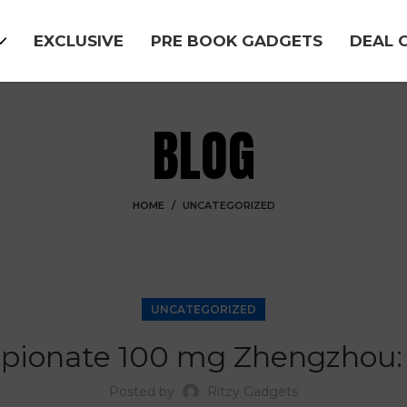
EXCLUSIVE
PRE BOOK GADGETS
DEAL 
BLOG
HOME
UNCATEGORIZED
UNCATEGORIZED
opionate 100 mg Zhengzhou:
Posted by
Ritzy Gadgets