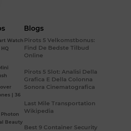
os
Blogs
Pirots 5 Velkomstbonus:
art Watch
Find De Bedste Tilbud
n HQ
Online
Mini
Pirots 5 Slot: Analisi Della
ush
Grafica E Della Colonna
Sonora Cinematografica
over
ones | 36
Last Mile Transportation
Wikipedia
 Photon
al Beauty
Best 9 Container Security