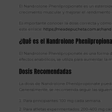
El Nandrolone Phenilpropionate es un esteroide
crecimiento muscular y mejorar el rendimiento 
Es importante conocer la dosis correcta y cómo
este enlace:
https://meadepucheta.com.ar/nan
¿Qué es el Nandrolone Phenilpropion
El Nandrolone Phenilpropionate es una forma de
efectos anabólicos, se utiliza para aumentar la 
Dosis Recomendadas
La dosis de Nandrolone Phenilpropionate puede v
Generalmente, se recomienda seguir las siguien
Para principiantes: 100 mg cada semana.
Para atletas experimentados: 200-400 mg ca