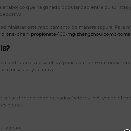
 anabólico que ha ganado popularidad entre culturistas y
deportivo.
 administrar este medicamento de manera segura. Para más
drolone-phenilpropionate-100-mg-zhengzhou-como-tomar-
ate?
 nandrolona que se utiliza principalmente en medicina y 
masa muscular y la fuerza.
ariar dependiendo de varios factores, incluyendo el propó
tes pautas:
da semana.