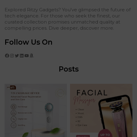
Explored Ritzy Gadgets? You've glimpsed the future of
tech elegance. For those who seek the finest, our
curated collection promises unmatched quality at
compelling prices. Dive deeper, discover more.
Follow Us On
Facebook
Instagram
Twitter
LinkedIn
YouTube
Amazon
Posts