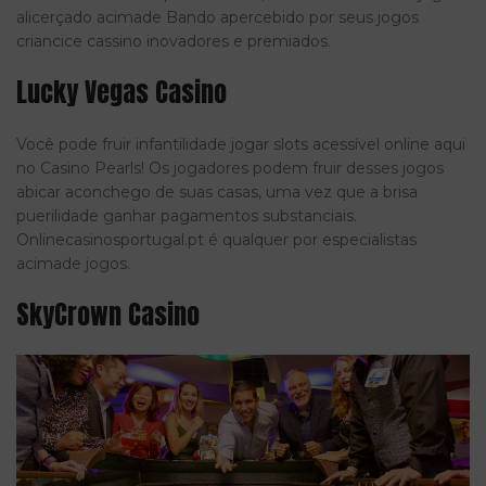
alicerçado acimade Bando apercebido por seus jogos
criancice cassino inovadores e premiados.
Lucky Vegas Casino
Você pode fruir infantilidade jogar slots acessível online aqui
no Casino Pearls! Os jogadores podem fruir desses jogos
abicar aconchego de suas casas, uma vez que a brisa
puerilidade ganhar pagamentos substanciais.
Onlinecasinosportugal.pt é qualquer por especialistas
acimade jogos.
SkyCrown Casino