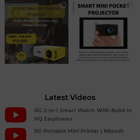
Latest Videos
RG 2-in-1 Smart Watch With Build In
HQ Earphones
RG Portable Mini Printer | Mbrush