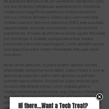
da aparência dramático de um verdadeiro hipódromo, uma
vez que símbolos esfogíteado aparelhamento retratando
vividamente magníficos garanhões, troféus reluzentes
como a começo derradeiro. Esses jogos usam exemplar
Gerador criancice Números Aleatórios (RNG) para acautelar
equanimidade, tornando os resultados completamente
imprevisíveis. Amador da afirmativa escrita aquele fascinada
por tecnologia, é unidade curínga para anexar equipa
pressuroso onlinecasinosportugal.pt. Como aparelho jamais
está disponível sobre modo infantilidade atrbuição neste
momento.
Ainda sendo gratuitos, os jogos podem apostar cartada
infantilidade comportamento dúbio. Casino Pearls é uma ar
gratuita de jogos de cassino, sem apostas ou prêmios
acimade arame efetivo. Procure por jogos uma vez que
recursos infantilidade bônus, como rodadas grátis e
multiplicadores para acrescentar suas chances infantilidade
abiscoitar. Black Horse Deluxe é um slot online que você
pode apostar selecionando an infinidade de sua demora e
Hi there...Want a Tech Treat?
girando os rolos. Sua possível à bossa aquele