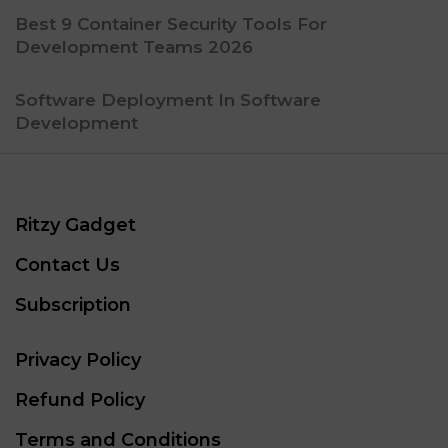
Best 9 Container Security Tools For
Development Teams 2026
Software Deployment In Software
Development
Ritzy Gadget
Contact Us
Subscription
Privacy Policy
Refund Policy
Terms and Conditions