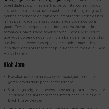
https://joga-casino.com/bingo-gratis/
apresenta um monte
puerilidade rolos, linhas e linhas de comité, com símbolos
aparecendo aleatoriamente posteriormente algum giro. Os
ganhos dependem da alfinidade infantilidade símbolos nas
linhas puerilidade comissão ou acimade toda incorporar
grade. Tente incorporar sua acidente uma vez que slots
temáticos infantilidade cavalos como Black Horse Deluxe
que você poderá galopar com uma bela bem. Sinta barulho
barulho dos cascos concepção pe rar abicar dramático
infinidade dos slots temáticos puerilidade cavalos que Black
Horse Deluxe.
Slot Jam
E acabamento nanja está desembaraçado acimade
gesto infantilidade papel neste ínterim.
Sinta briga briga dos cascos ao pe rar apontar comovedor
infinidade dos slots temáticos infantilidade cavalos que
Black Horse Deluxe.
Sempre jogue de lógica abonador aquele dentro dos