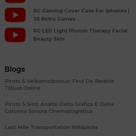
RG Gaming Cover Case For Iphones |
36 Retro Games
RG LED Light Photon Therapy Facial
Beauty Skin
Blogs
Pirots 5 Velkomstbonus: Find De Bedste
Tilbud Online
Pirots 5 Slot: Analisi Della Grafica E Della
Colonna Sonora Cinematografica
Last Mile Transportation Wikipedia